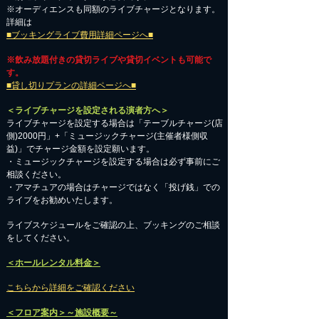
※オーディエンスも同額のライブチャージとなります。
詳細は
■ブッキングライブ費用詳細ページへ■
※飲み放題付きの貸切ライブや貸切イベントも可能で
す。
■貸し切りプランの詳細ページへ■
＜ライブチャージを設定される演者方へ＞
ライブチャージを設定する場合は「テーブルチャージ(店
側)2000円」+「ミュージックチャージ(主催者様側収
益)」でチャージ金額を設定願います。
・ミュージックチャージを設定する場合は必ず事前にご
相談ください。
​・アマチュアの場合はチャージではなく「投げ銭」での
ライブをお勧めいたします。
​ライブスケジュールをご確認の上、ブッキングのご相談
をしてください。
＜ホールレンタル料金＞
こちらから詳細をご確認ください
＜フロア案内＞～施設概要～