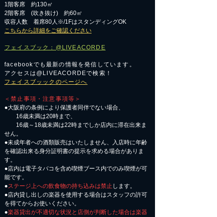
1階客席 約130㎡
2階客席 (吹き抜け) 約60㎡
収容人数 着席80人※/1FはスタンディングOK
こちらから詳細をご確認ください
フェイスブック：@LIVEACORDE
facebookでも最新の情報を発信しています。
アクセスは@LIVEACORDEで検索！
フェイスブッックのページへ
＜禁止事項・注意事項等＞
●大阪府の条例により保護者同伴でない場合、
16歳未満は20時まで、
16歳～18歳未満は22時までしか店内に滞在出来ま
せん。
●未成年者への酒類販売はいたしません、入店時に年齢
を確認出来る身分証明書の提示を求める場合がありま
す。
●店内は電子タバコを含め喫煙ブース内でのみ喫煙が可
能です。
●
ステージ上への飲食物の持ち込みは禁止
します。
●店内貸し出しの楽器を使用する場合はスタッフの許可
を得てからお使いください。
●
楽器貸出が不適切な状況と店側が判断した場合は楽器