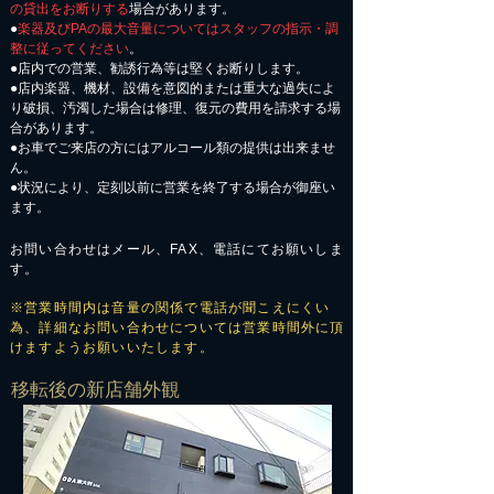
の貸出をお断りする
場合があります。
●
楽器及びPAの最大音量についてはスタッフの指示・調
整に従ってください
。
●店内での営業、勧誘行為等は堅くお断りします。
●店内楽器、機材、設備を意図的または重大な過失によ
り破損、汚濁した場合は修理、復元の費用を請求する場
合があります。
​●お車でご来店の方にはアルコール類の提供は出来ませ
ん。
●状況により、定刻以前に営業を終了する場合が御座い
ます。
お問い合わせはメール、FAX、電話にてお願いしま
す。
※営業時間内は音量の関係で電話が聞こえにくい
為、詳細なお問い合わせについては営業時間外に頂
けますようお願いいたします。
​移転後の新店舗外観