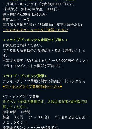
・月例ブッキングライブは参加費2000円です。
​(未就学児 無料/小中学生 1000円)
持ち時間Max30分(転換込み)
事前エントリー制
毎月第３日曜日14時～18時開催(※変更の場合あり)
こちらからスケジュールをご確認ください
＜＜ライブブッキング＆企画ライブ等＞＞
お気軽にご相談ください。​
​できる限り演者様のご希望に沿えるよう調整いたしま
す。
出演者＆観客で30人集まるなら一人2,000円+1ドリンク
でライブやイベントの開催が可能です。
＜ライブ・ブッキング費用＞
ブッキングライブ費用に関する詳細は下記リンクから
■ブッキングライブ費用詳細ページへ■
●ブッキングライブ費用
※イベント全体の費用です、人数は出演者+観客数で計
算してください。
標準時間 ４時間
料金 ６万円 （１～３０名） ３０名を超えるとお一
人２，０００円
※別途ドリンクオーダーが必要です。