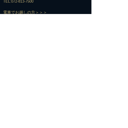
TEL:
072-813-7500
​電車でお越しの方＞＞＞
経路①
京阪寝屋川市駅下車
↓
北改札口からエスカレーター脇の階段で1Fへ
↓
エスカレーターを下りてすぐの構内通路を右へ
↓
駅の下をくぐって階段を上がる
↓
階段を上がって右手の交番の前を通過
↓
そのまま真っ直ぐ信号のある横断歩道を越え、橋を渡る
↓
橋を渡った所て2つ目の信号を更に西へ直進
↓
そのままゆるい坂を下って約100M直進
(ここまで駅から真っ直ぐの道です)
↓
駅から3つめの信号の左手前の万代駐輪場の奥の
黒壁に赤い看板が目印です