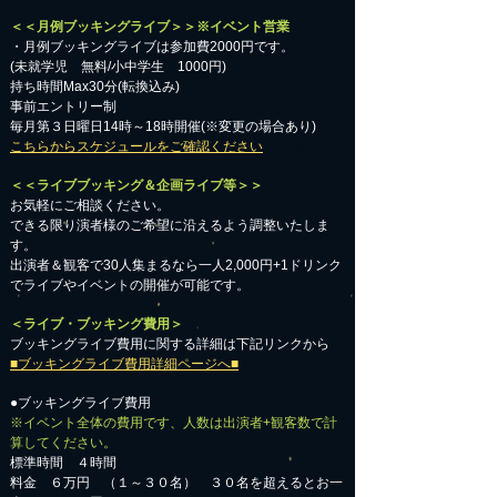
＜＜月例ブッキングライブ＞＞※イベント営業
・月例ブッキングライブは参加費2000円です。
​(未就学児 無料/小中学生 1000円)
持ち時間Max30分(転換込み)
事前エントリー制
毎月第３日曜日14時～18時開催(※変更の場合あり)
こちらからスケジュールをご確認ください
＜＜ライブブッキング＆企画ライブ等＞＞
お気軽にご相談ください。​
​できる限り演者様のご希望に沿えるよう調整いたしま
す。
出演者＆観客で30人集まるなら一人2,000円+1ドリンク
でライブやイベントの開催が可能です。
＜ライブ・ブッキング費用＞
ブッキングライブ費用に関する詳細は下記リンクから
■ブッキングライブ費用詳細ページへ■
●ブッキングライブ費用
※イベント全体の費用です、人数は出演者+観客数で計
算してください。
標準時間 ４時間
料金 ６万円 （１～３０名） ３０名を超えるとお一