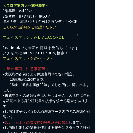
＜フロア案内＞～施設概要～
1階客席 約130㎡
2階客席 (吹き抜け) 約60㎡
収容人数 着席80人※/1FはスタンディングOK
こちらから詳細をご確認ください
フェイスブック：@LIVEACORDE
facebookでも最新の情報を発信しています。
アクセスは@LIVEACORDEで検索！
フェイスブッックのページへ
＜禁止事項・注意事項等＞
●大阪府の条例により保護者同伴でない場合、
16歳未満は20時まで、
16歳～18歳未満は22時までしか店内に滞在出来ま
せん。
●未成年者への酒類販売はいたしません、入店時に年齢
を確認出来る身分証明書の提示を求める場合がありま
す。
●店内は電子タバコを含め喫煙ブース内でのみ喫煙が可
能です。
●
ステージ上への飲食物の持ち込みは禁止
します。
●店内貸し出しの楽器を使用する場合はスタッフの許可