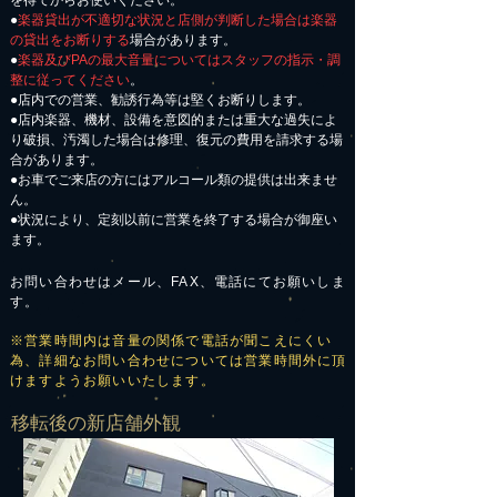
を得てからお使いください。
●
楽器貸出が不適切な状況と店側が判断した場合は楽器
の貸出をお断りする
場合があります。
●
楽器及びPAの最大音量についてはスタッフの指示・調
整に従ってください
。
●店内での営業、勧誘行為等は堅くお断りします。
●店内楽器、機材、設備を意図的または重大な過失によ
り破損、汚濁した場合は修理、復元の費用を請求する場
合があります。
​●お車でご来店の方にはアルコール類の提供は出来ませ
ん。
●状況により、定刻以前に営業を終了する場合が御座い
ます。
お問い合わせはメール、FAX、電話にてお願いしま
す。
※営業時間内は音量の関係で電話が聞こえにくい
為、詳細なお問い合わせについては営業時間外に頂
けますようお願いいたします。
​移転後の新店舗外観