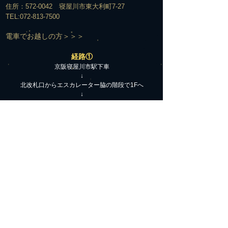
住所：572-0042 寝屋川市東大利町7-27
TEL:
072-813-7500
​電車でお越しの方＞＞＞
経路①
京阪寝屋川市駅下車
↓
北改札口からエスカレーター脇の階段で1Fへ
↓
エスカレーターを下りてすぐの構内通路を右へ
↓
駅の下をくぐって階段を上がる
↓
階段を上がって右手の交番の前を通過
↓
そのまま真っ直ぐ信号のある横断歩道を越え、橋を渡る
↓
橋を渡った所て2つ目の信号を更に西へ直進
↓
そのままゆるい坂を下って約100M直進
(ここまで駅から真っ直ぐの道です)
↓
駅から3つめの信号の左手前の万代駐輪場の奥の