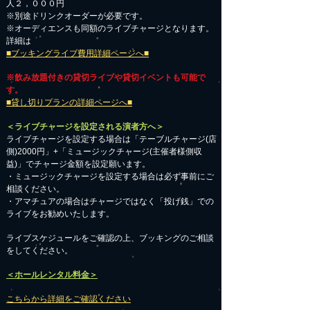
人２，０００円
※別途ドリンクオーダーが必要です。
※オーディエンスも同額のライブチャージとなります。
詳細は
■ブッキングライブ費用詳細ページへ■
※飲み放題付きの貸切ライブや貸切イベントも可能で
す。
■貸し切りプランの詳細ページへ■
＜ライブチャージを設定される演者方へ＞
ライブチャージを設定する場合は「テーブルチャージ(店
側)2000円」+「ミュージックチャージ(主催者様側収
益)」でチャージ金額を設定願います。
・ミュージックチャージを設定する場合は必ず事前にご
相談ください。
​・アマチュアの場合はチャージではなく「投げ銭」での
ライブをお勧めいたします。
​ライブスケジュールをご確認の上、ブッキングのご相談
をしてください。
＜ホールレンタル料金＞
こちらから詳細をご確認ください