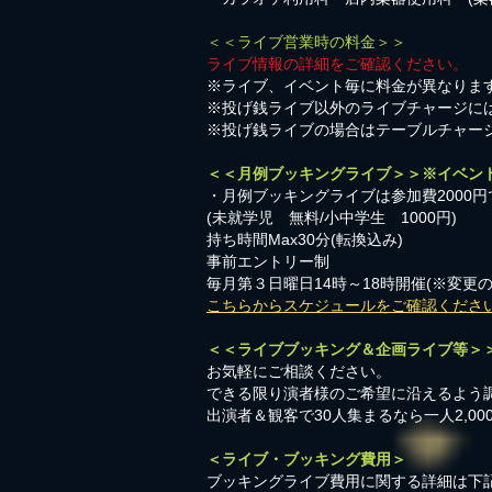
＜＜ライブ営業時の料金＞＞
ライブ情報の詳細をご確認ください。
※ライブ、イベント毎に料金が異なりま
※投げ銭ライブ以外のライブチャージに
※投げ銭ライブの場合はテーブルチャー
＜＜月例ブッキングライブ＞＞※イベン
・月例ブッキングライブは参加費2000円
​(未就学児 無料/小中学生 1000円)
持ち時間Max30分(転換込み)
事前エントリー制
毎月第３日曜日14時～18時開催(※変更
こちらからスケジュールをご確認くださ
＜＜ライブブッキング＆企画ライブ等＞
お気軽にご相談ください。​
​できる限り演者様のご希望に沿えるよう
出演者＆観客で30人集まるなら一人2,0
＜ライブ・ブッキング費用＞
ブッキングライブ費用に関する詳細は下