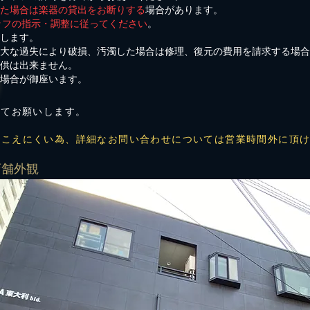
た場合は楽器の貸出をお断りする
場合があります。
ッフの指示・調整に従ってください
。
りします。
重大な過失により破損、汚濁した場合は修理、復元の費用を請求する場
提供は出来ません。
る場合が御座います。
にてお願いします。
聞こえにくい為、詳細なお問い合わせについては営業時間外に頂
店舗外観