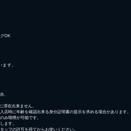
グOK
ています。
場合、
内に滞在出来ません。
、入店時に年齢を確認出来る身分証明書の提示を求める場合があります。
でのみ喫煙が可能です。
します。
スタッフの許可を得てからお使いください。