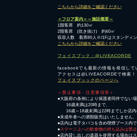
こちらから詳細をご確認ください
＜フロア案内＞～施設概要～
1階客席 約130㎡
2階客席 (吹き抜け) 約60㎡
収容人数 着席80人※/1Fはスタンディン
こちらから詳細をご確認ください
フェイスブック：@LIVEACORDE
facebookでも最新の情報を発信し
アクセスは@LIVEACORDEで検索！
フェイスブッックのページへ
＜禁止事項・注意事項等＞
●大阪府の条例により保護者同伴でない
16歳未満は20時まで、
16歳～18歳未満は22時までしか店
●未成年者への酒類販売はいたしません
●店内は電子タバコを含め喫煙ブース内
●
ステージ上への飲食物の持ち込みは禁止
●店内貸し出しの楽器を使用する場合は