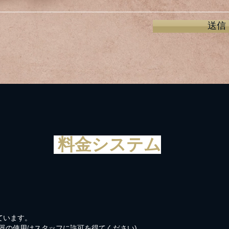
送信
料金システム
ています。
器の使用はスタッフに許可を得てください)