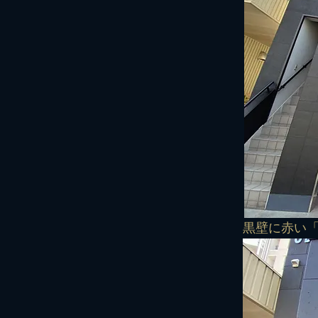
​黒壁に赤い「