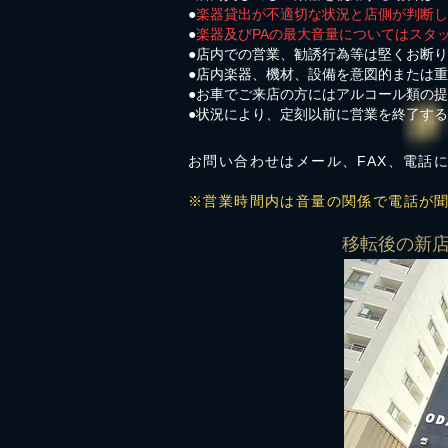
●
楽器貸出が不適切な状況と店側が判断し
●
楽器及びPAの最大音量についてはスタ
●店内での営業、勧誘行為等は堅くお断
●店内楽器、機材、設備を意図的または
​●お車でご来店の方にはアルコール類の
●状況により、定刻以前に営業を終了す
お問い合わせはメール、FAX、電話
※営業時間内は音量の関係で電話が
​移転後の新