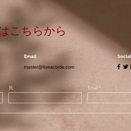
せはこちらから
Email
Socia
master@liveacorde.com
氏
Email