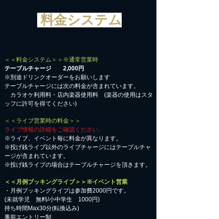
料金システム
＜＜料金システム＞＞※通常営業時
テーブルチャージ 2,000円
※別途ドリンクオーダーをお願いします
テーブルチャージには次の料金が含まれています。
カラオケ利用料・店内楽器使用料 (楽器の使用はスタ
ッフに許可を得てください)
＜＜ライブ営業時の料金＞＞
ライブ情報の詳細をご確認ください。
※ライブ、イベント毎に料金が異なります。
※投げ銭ライブ以外のライブチャージにはテーブルチャ
ージが含まれています。
※投げ銭ライブの場合はテーブルチャージを頂きます。
＜＜月例ブッキングライブ＞＞※イベント営業
・月例ブッキングライブは参加費2000円です。
​(未就学児 無料/小中学生 1000円)
持ち時間Max30分(転換込み)
事前エントリー制