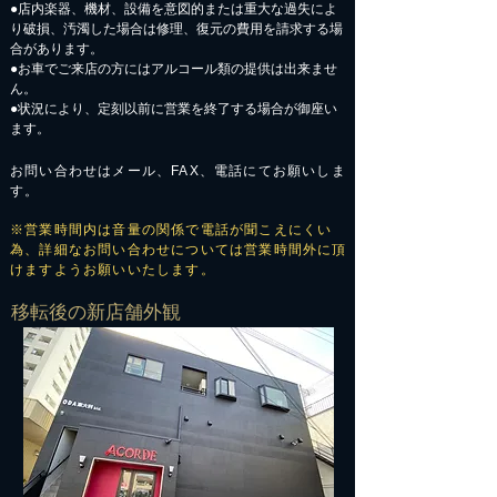
●店内楽器、機材、設備を意図的または重大な過失によ
り破損、汚濁した場合は修理、復元の費用を請求する場
合があります。
​●お車でご来店の方にはアルコール類の提供は出来ませ
ん。
●状況により、定刻以前に営業を終了する場合が御座い
ます。
お問い合わせはメール、FAX、電話にてお願いしま
す。
※営業時間内は音量の関係で電話が聞こえにくい
為、詳細なお問い合わせについては営業時間外に頂
けますようお願いいたします。
​移転後の新店舗外観