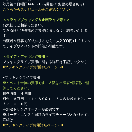
毎月第３日曜日14時～18時開催(※変更の場合あり)
こちらからスケジュールをご確認ください
＜＜ライブブッキング＆企画ライブ等＞＞
お気軽にご相談ください。​
​できる限り演者様のご希望に沿えるよう調整いたしま
す。
出演者＆観客で30人集まるなら一人2,000円+1ドリンク
でライブやイベントの開催が可能です。
＜ライブ・ブッキング費用＞
ブッキングライブ費用に関する詳細は下記リンクから
■ブッキングライブ費用詳細ページへ■
●ブッキングライブ費用
※イベント全体の費用です、人数は出演者+観客数で計
算してください。
標準時間 ４時間
料金 ６万円 （１～３０名） ３０名を超えるとお一
人２，０００円
※別途ドリンクオーダーが必要です。
※オーディエンスも同額のライブチャージとなります。
詳細は
■ブッキングライブ費用詳細ページへ■