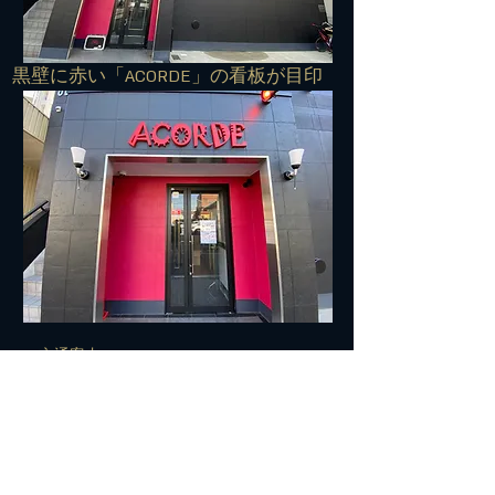
​黒壁に赤い「ACORDE」の看板が目印
■■■交通案内■■■
住所：572-0042 寝屋川市東大利町7-27
TEL:
072-813-7500
​電車でお越しの方＞＞＞