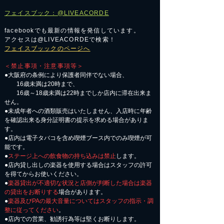
フェイスブック：@LIVEACORDE
facebookでも最新の情報を発信しています。
アクセスは@LIVEACORDEで検索！
フェイスブッックのページへ
＜禁止事項・注意事項等＞
●大阪府の条例により保護者同伴でない場合、
16歳未満は20時まで、
16歳～18歳未満は22時までしか店内に滞在出来ま
せん。
●未成年者への酒類販売はいたしません、入店時に年齢
を確認出来る身分証明書の提示を求める場合がありま
す。
●店内は電子タバコを含め喫煙ブース内でのみ喫煙が可
能です。
●
ステージ上への飲食物の持ち込みは禁止
します。
●店内貸し出しの楽器を使用する場合はスタッフの許可
を得てからお使いください。
●
楽器貸出が不適切な状況と店側が判断した場合は楽器
の貸出をお断りする
場合があります。
●
楽器及びPAの最大音量についてはスタッフの指示・調
整に従ってください
。
●店内での営業、勧誘行為等は堅くお断りします。