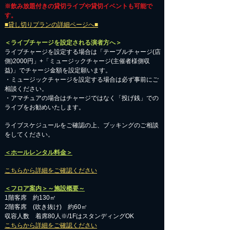
※飲み放題付きの貸切ライブや貸切イベントも可能で
す。
■貸し切りプランの詳細ページへ■
＜ライブチャージを設定される演者方へ＞
ライブチャージを設定する場合は「テーブルチャージ(店
側)2000円」+「ミュージックチャージ(主催者様側収
益)」でチャージ金額を設定願います。
・ミュージックチャージを設定する場合は必ず事前にご
相談ください。
​・アマチュアの場合はチャージではなく「投げ銭」での
ライブをお勧めいたします。
​ライブスケジュールをご確認の上、ブッキングのご相談
をしてください。
＜ホールレンタル料金＞
こちらから詳細をご確認ください
＜フロア案内＞～施設概要～
1階客席 約130㎡
2階客席 (吹き抜け) 約60㎡
収容人数 着席80人※/1FはスタンディングOK
こちらから詳細をご確認ください