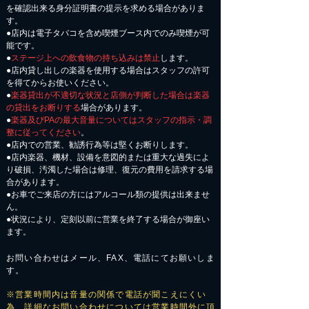
を確認出来る身分証明書の提示を求める場合がありま
す。
●店内は電子タバコを含め喫煙ブース内でのみ喫煙が可
能です。
●
ステージ上への飲食物の持ち込みは禁止
します。
●店内貸し出しの楽器を使用する場合はスタッフの許可
を得てからお使いください。
●
楽器貸出が不適切な状況と店側が判断した場合は楽器
の貸出をお断りする
場合があります。
●
楽器及びPAの最大音量についてはスタッフの指示・調
整に従ってください
。
●店内での営業、勧誘行為等は堅くお断りします。
●店内楽器、機材、設備を意図的または重大な過失によ
り破損、汚濁した場合は修理、復元の費用を請求する場
合があります。
​●お車でご来店の方にはアルコール類の提供は出来ませ
ん。
●状況により、定刻以前に営業を終了する場合が御座い
ます。
お問い合わせはメール、FAX、電話にてお願いしま
す。
※営業時間内は音量の関係で電話が聞こえにくい
為、詳細なお問い合わせについては営業時間外に頂