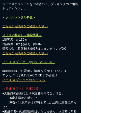
​ライブスケジュールをご確認の上、ブッキングのご相談
をしてください。
＜ホールレンタル料金＞
こちらから詳細をご確認ください
＜フロア案内＞～施設概要～
1階客席 約130㎡
2階客席 (吹き抜け) 約60㎡
収容人数 着席80人※/1FはスタンディングOK
こちらから詳細をご確認ください
フェイスブック：@LIVEACORDE
facebookでも最新の情報を発信しています。
アクセスは@LIVEACORDEで検索！
フェイスブッックのページへ
＜禁止事項・注意事項等＞
●大阪府の条例により保護者同伴でない場合、
16歳未満は20時まで、
16歳～18歳未満は22時までしか店内に滞在出来ま
せん。
●未成年者への酒類販売はいたしません、入店時に年齢