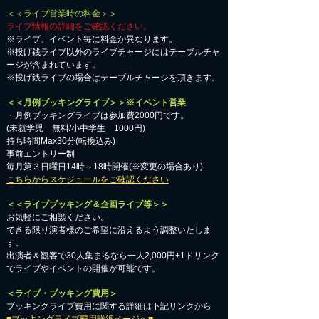
＜＜ライブ営業時の料金＞＞
ライブ情報の詳細をご確認ください。
※ライブ、イベント毎に料金が異なります。
※投げ銭ライブ以外のライブチャージにはテーブルチャ
ージが含まれています。
※投げ銭ライブの場合はテーブルチャージを頂きます。
＜＜月例ブッキングライブ＞＞※イベント営業
・月例ブッキングライブは参加費2000円です。
​(未就学児 無料/小中学生 1000円)
持ち時間Max30分(転換込み)
事前エントリー制
毎月第３日曜日14時～18時開催(※変更の場合あり)
こちらからスケジュールをご確認ください
＜＜ライブブッキング＆企画ライブ等＞＞
お気軽にご相談ください。​
​できる限り演者様のご希望に沿えるよう調整いたしま
す。
出演者＆観客で30人集まるなら一人2,000円+1ドリンク
でライブやイベントの開催が可能です。
＜ライブ・ブッキング費用＞
ブッキングライブ費用に関する詳細は下記リンクから