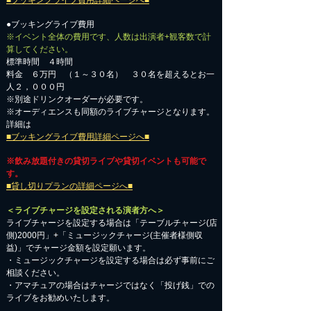
■ブッキングライブ費用詳細ページへ■
●ブッキングライブ費用
※イベント全体の費用です、人数は出演者+観客数で計
算してください。
標準時間 ４時間
料金 ６万円 （１～３０名） ３０名を超えるとお一
人２，０００円
※別途ドリンクオーダーが必要です。
※オーディエンスも同額のライブチャージとなります。
詳細は
■ブッキングライブ費用詳細ページへ■
※飲み放題付きの貸切ライブや貸切イベントも可能で
す。
■貸し切りプランの詳細ページへ■
＜ライブチャージを設定される演者方へ＞
ライブチャージを設定する場合は「テーブルチャージ(店
側)2000円」+「ミュージックチャージ(主催者様側収
益)」でチャージ金額を設定願います。
・ミュージックチャージを設定する場合は必ず事前にご
相談ください。
​・アマチュアの場合はチャージではなく「投げ銭」での
ライブをお勧めいたします。