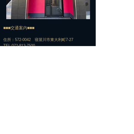
■■■交通案内■■■
住所：572-0042 寝屋川市東大利町7-27
TEL:
072-813-7500
​電車でお越しの方＞＞＞
経路①
京阪寝屋川市駅下車
↓
北改札口からエスカレーター脇の階段で1Fへ
↓
エスカレーターを下りてすぐの構内通路を右へ
↓
駅の下をくぐって階段を上がる
↓
階段を上がって右手の交番の前を通過
↓
そのまま真っ直ぐ信号のある横断歩道を越え、橋を渡る