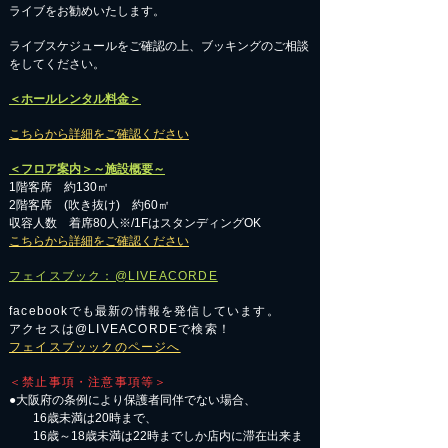
ライブをお勧めいたします。
​ライブスケジュールをご確認の上、ブッキングのご相談
をしてください。
＜ホールレンタル料金＞
こちらから詳細をご確認ください
＜フロア案内＞～施設概要～
1階客席 約130㎡
2階客席 (吹き抜け) 約60㎡
収容人数 着席80人※/1FはスタンディングOK
こちらから詳細をご確認ください
フェイスブック：@LIVEACORDE
facebookでも最新の情報を発信しています。
アクセスは@LIVEACORDEで検索！
フェイスブッックのページへ
＜禁止事項・注意事項等＞
●大阪府の条例により保護者同伴でない場合、
16歳未満は20時まで、
16歳～18歳未満は22時までしか店内に滞在出来ま