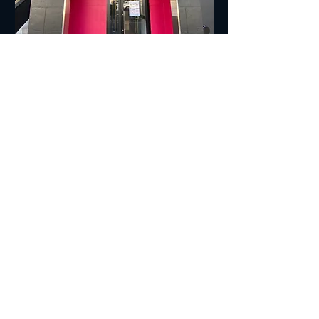
■■■交通案内■■■
住所：572-0042 寝屋川市東大利町7-27
TEL:
072-813-7500
​電車でお越しの方＞＞＞
経路①
京阪寝屋川市駅下車
↓
北改札口からエスカレーター脇の階段で1Fへ
↓
エスカレーターを下りてすぐの構内通路を右へ
↓
駅の下をくぐって階段を上がる
↓
階段を上がって右手の交番の前を通過
↓