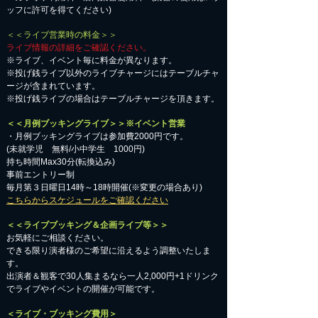
ッフに許可を得てください)
＜＜ライブ営業時の料金＞＞
ライブ情報の詳細をご確認ください。
※ライブ、イベント毎に料金が異なります。
※投げ銭ライブ以外のライブチャージにはテーブルチャ
ージが含まれています。
※投げ銭ライブの場合はテーブルチャージを頂きます。
＜＜月例ブッキングライブ＞＞※イベント営業
・月例ブッキングライブは参加費2000円です。
​(未就学児 無料/小中学生 1000円)
持ち時間Max30分(転換込み)
事前エントリー制
毎月第３日曜日14時～18時開催(※変更の場合あり)
こちらからスケジュールをご確認ください
＜＜ライブブッキング＆企画ライブ等＞＞
お気軽にご相談ください。​
​できる限り演者様のご希望に沿えるよう調整いたしま
す。
出演者＆観客で30人集まるなら一人2,000円+1ドリンク
でライブやイベントの開催が可能です。
＜ライブ・ブッキング費用＞