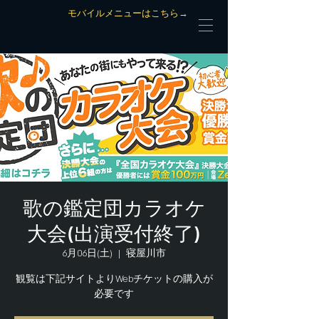
モバイルメニューはこちら→
歌の鑑定団カラオケ
大会(出演受付終了)
6月06日(土)
  |  
寝屋川市
観覧は下記サイトよりWebチケットの購入が
必要です