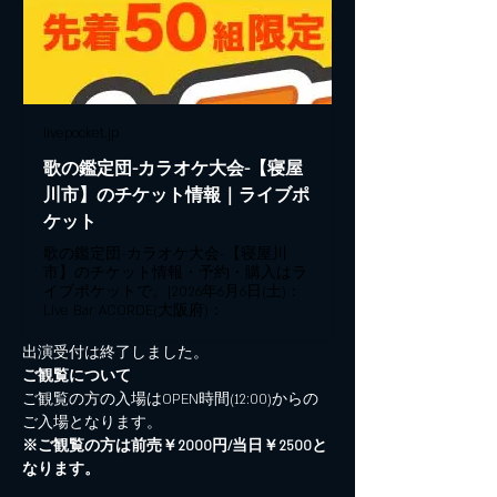
livepocket.jp
歌の鑑定団-カラオケ大会-【寝屋
川市】のチケット情報｜ライブポ
ケット
歌の鑑定団-カラオケ大会-【寝屋川
市】のチケット情報・予約・購入はラ
イブポケットで。|2026年6月6日(土)：
Live Bar ACORDE(大阪府)：
出演受付は終了しました。
ご観覧について
ご観覧の方の入場はOPEN時間(12:00)からの
ご入場となります。
※ご観覧の方は前売￥2000円/当日￥2500と
なります。