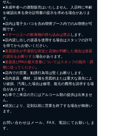
せん。
●未成年者への酒類販売はいたしません、入店時に年齢
を確認出来る身分証明書の提示を求める場合がありま
す。
●店内は電子タバコを含め喫煙ブース内でのみ喫煙が可
能です。
●
ステージ上への飲食物の持ち込みは禁止
します。
●店内貸し出しの楽器を使用する場合はスタッフの許可
を得てからお使いください。
●
楽器貸出が不適切な状況と店側が判断した場合は楽器
の貸出をお断りする
場合があります。
●
楽器及びPAの最大音量についてはスタッフの指示・調
整に従ってください
。
●店内での営業、勧誘行為等は堅くお断りします。
●店内楽器、機材、設備を意図的または重大な過失によ
り破損、汚濁した場合は修理、復元の費用を請求する場
合があります。
​●お車でご来店の方にはアルコール類の提供は出来ませ
ん。
●状況により、定刻以前に営業を終了する場合が御座い
ます。
お問い合わせはメール、FAX、電話にてお願いしま
す。