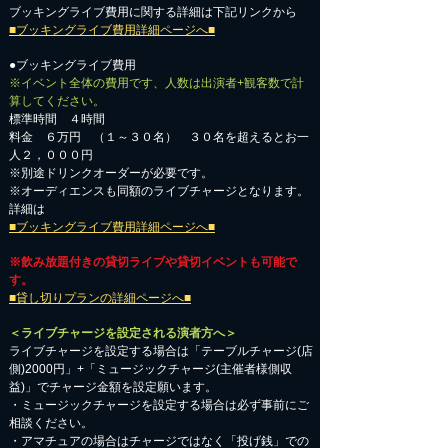
ブッキングライブ費用に関する詳細は下記リンクから
■ブッキングライブ費用詳細ページへ■
●ブッキングライブ費用
※イベント全体の費用です、人数は出演者+観客数で計
算してください。
標準時間 ４時間
料金 ６万円 （１～３０名） ３０名を超えるとお一
人２，０００円
※別途ドリンクオーダーが必要です。
※オーディエンスも同額のライブチャージとなります。
詳細は
■ブッキングライブ費用詳細ページへ■
※飲み放題付きの貸切ライブや貸切イベントも可能で
す。
■貸し切りプランの詳細ページへ■
＜ライブチャージを設定される演者方へ＞
ライブチャージを設定する場合は「テーブルチャージ(店
側)2000円」+「ミュージックチャージ(主催者様側収
益)」でチャージ金額を設定願います。
・ミュージックチャージを設定する場合は必ず事前にご
相談ください。
​・アマチュアの場合はチャージではなく「投げ銭」での