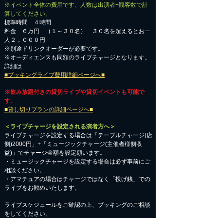
※イベント全体の費用です、人数は出演者+観客数で計
算してください。
標準時間 ４時間
料金 ６万円 （１～３０名） ３０名を超えるとお一
人２，０００円
※別途ドリンクオーダーが必要です。
※オーディエンスも同額のライブチャージとなります。
詳細は
■ブッキングライブ費用詳細ページへ■
※飲み放題付きの貸切ライブや貸切イベントも可能で
す。
■貸し切りプランの詳細ページへ■
＜ライブチャージを設定される演者方へ＞
ライブチャージを設定する場合は「テーブルチャージ(店
側)2000円」+「ミュージックチャージ(主催者様側収
益)」でチャージ金額を設定願います。
・ミュージックチャージを設定する場合は必ず事前にご
相談ください。
​・アマチュアの場合はチャージではなく「投げ銭」での
ライブをお勧めいたします。
​ライブスケジュールをご確認の上、ブッキングのご相談
をしてください。