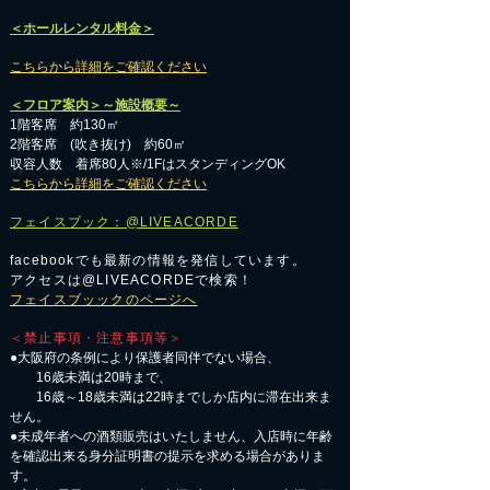
＜ホールレンタル料金＞
こちらから詳細をご確認ください
＜フロア案内＞～施設概要～
1階客席 約130㎡
2階客席 (吹き抜け) 約60㎡
収容人数 着席80人※/1FはスタンディングOK
こちらから詳細をご確認ください
フェイスブック：@LIVEACORDE
facebookでも最新の情報を発信しています。
アクセスは@LIVEACORDEで検索！
フェイスブッックのページへ
＜禁止事項・注意事項等＞
●大阪府の条例により保護者同伴でない場合、
16歳未満は20時まで、
16歳～18歳未満は22時までしか店内に滞在出来ま
せん。
●未成年者への酒類販売はいたしません、入店時に年齢
を確認出来る身分証明書の提示を求める場合がありま
す。