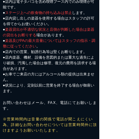
●店内は電子タバコを含め喫煙ブース内でのみ喫煙が可
能です。
●
ステージ上への飲食物の持ち込みは禁止
します。
●店内貸し出しの楽器を使用する場合はスタッフの許可
を得てからお使いください。
●
楽器貸出が不適切な状況と店側が判断した場合は楽器
の貸出をお断りする
場合があります。
●
楽器及びPAの最大音量についてはスタッフの指示・調
整に従ってください
。
●店内での営業、勧誘行為等は堅くお断りします。
●店内楽器、機材、設備を意図的または重大な過失によ
り破損、汚濁した場合は修理、復元の費用を請求する場
合があります。
​●お車でご来店の方にはアルコール類の提供は出来ませ
ん。
●状況により、定刻以前に営業を終了する場合が御座い
ます。
お問い合わせはメール、FAX、電話にてお願いしま
す。
※営業時間内は音量の関係で電話が聞こえにくい
為、詳細なお問い合わせについては営業時間外に頂
けますようお願いいたします。