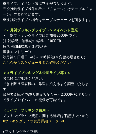
※ライブ、イベント毎に料金が異なります。
※投げ銭ライブ以外のライブチャージにはテーブルチャ
ージが含まれています。
※投げ銭ライブの場合はテーブルチャージを頂きます。
＜＜月例ブッキングライブ＞＞※イベント営業
・月例ブッキングライブは参加費2000円です。
​(未就学児 無料/小中学生 1000円)
持ち時間Max30分(転換込み)
事前エントリー制
毎月第３日曜日14時～18時開催(※変更の場合あり)
こちらからスケジュールをご確認ください
＜＜ライブブッキング＆企画ライブ等＞＞
お気軽にご相談ください。​
​できる限り演者様のご希望に沿えるよう調整いたしま
す。
出演者＆観客で30人集まるなら一人2,000円+1ドリンク
でライブやイベントの開催が可能です。
＜ライブ・ブッキング費用＞
ブッキングライブ費用に関する詳細は下記リンクから
■ブッキングライブ費用詳細ページへ■
●ブッキングライブ費用