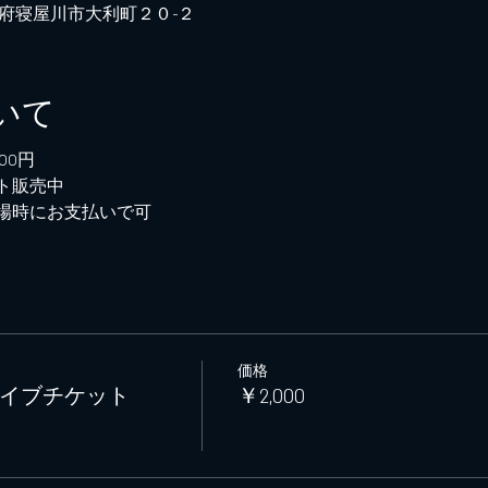
日本、大阪府寝屋川市大利町２０−２
いて
00円
ト販売中
場時にお支払いで可
価格
s+R ライブチケット
￥2,000