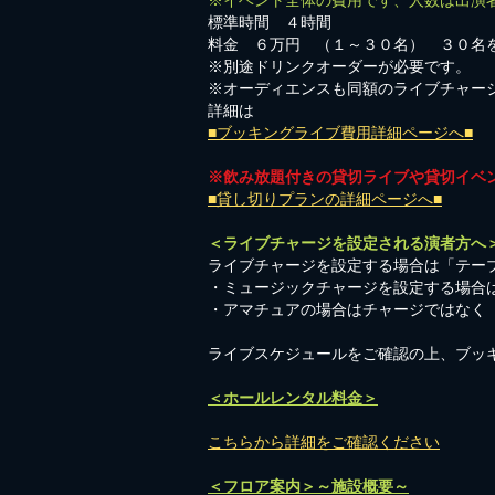
※イベント全体の費用です、人数は出演
標準時間 ４時間
料金 ６万円 （１～３０名） ３０名
※別途ドリンクオーダーが必要です。
※オーディエンスも同額のライブチャー
詳細は
■ブッキングライブ費用詳細ページへ■
※飲み放題付きの貸切ライブや貸切イベ
■貸し切りプランの詳細ページへ■
＜ライブチャージを設定される演者方へ
ライブチャージを設定する場合は「テーブ
・ミュージックチャージを設定する場合
​・アマチュアの場合はチャージではなく
​ライブスケジュールをご確認の上、ブッ
＜ホールレンタル料金＞
こちらから詳細をご確認ください
＜フロア案内＞～施設概要～