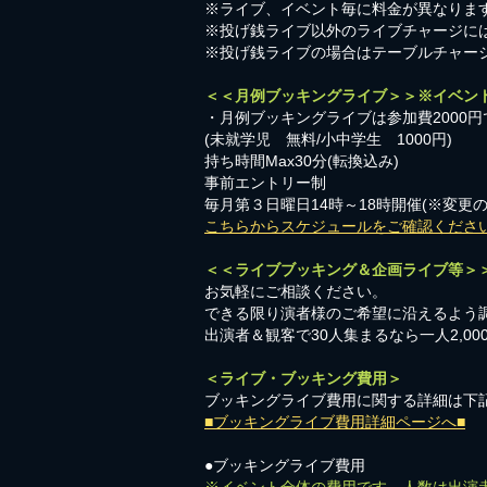
※ライブ、イベント毎に料金が異なりま
※投げ銭ライブ以外のライブチャージに
※投げ銭ライブの場合はテーブルチャー
＜＜月例ブッキングライブ＞＞※イベン
・月例ブッキングライブは参加費2000円
​(未就学児 無料/小中学生 1000円)
持ち時間Max30分(転換込み)
事前エントリー制
毎月第３日曜日14時～18時開催(※変更
こちらからスケジュールをご確認くださ
＜＜ライブブッキング＆企画ライブ等＞
お気軽にご相談ください。​
​できる限り演者様のご希望に沿えるよう
出演者＆観客で30人集まるなら一人2,0
＜ライブ・ブッキング費用＞
ブッキングライブ費用に関する詳細は下
■ブッキングライブ費用詳細ページへ■
●ブッキングライブ費用