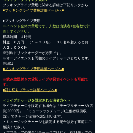
ブッキングライブ費用に関する詳細は下記リンクから
■ブッキングライブ費用詳細ページへ■
●ブッキングライブ費用
※イベント全体の費用です、人数は出演者+観客数で計
算してください。
標準時間 ４時間
料金 ６万円 （１～３０名） ３０名を超えるとお一
人２，０００円
※別途ドリンクオーダーが必要です。
※オーディエンスも同額のライブチャージとなります。
詳細は
■ブッキングライブ費用詳細ページへ■
※飲み放題付きの貸切ライブや貸切イベントも可能で
す。
■貸し切りプランの詳細ページへ■
＜ライブチャージを設定される演者方へ＞
ライブチャージを設定する場合は「テーブルチャージ(店
側)2000円」+「ミュージックチャージ(主催者様側収
益)」でチャージ金額を設定願います。
・ミュージックチャージを設定する場合は必ず事前にご
相談ください。
​・アマチュアの場合はチャージではなく「投げ銭」での