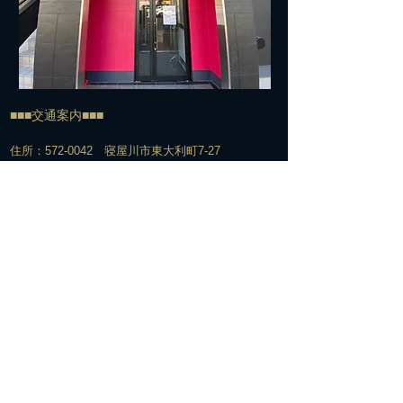
■■■交通案内■■■
住所：572-0042 寝屋川市東大利町7-27
TEL:
072-813-7500
​電車でお越しの方＞＞＞
経路①
京阪寝屋川市駅下車
↓
北改札口からエスカレーター脇の階段で1Fへ
↓
エスカレーターを下りてすぐの構内通路を右へ
↓
駅の下をくぐって階段を上がる
↓
階段を上がって右手の交番の前を通過