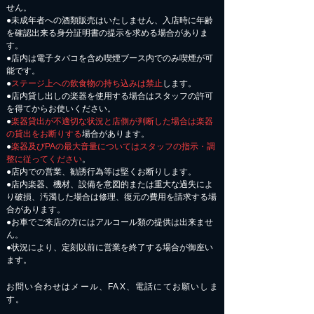
せん。
●未成年者への酒類販売はいたしません、入店時に年齢
を確認出来る身分証明書の提示を求める場合がありま
す。
●店内は電子タバコを含め喫煙ブース内でのみ喫煙が可
能です。
●
ステージ上への飲食物の持ち込みは禁止
します。
●店内貸し出しの楽器を使用する場合はスタッフの許可
を得てからお使いください。
●
楽器貸出が不適切な状況と店側が判断した場合は楽器
の貸出をお断りする
場合があります。
●
楽器及びPAの最大音量についてはスタッフの指示・調
整に従ってください
。
●店内での営業、勧誘行為等は堅くお断りします。
●店内楽器、機材、設備を意図的または重大な過失によ
り破損、汚濁した場合は修理、復元の費用を請求する場
合があります。
​●お車でご来店の方にはアルコール類の提供は出来ませ
ん。
●状況により、定刻以前に営業を終了する場合が御座い
ます。
お問い合わせはメール、FAX、電話にてお願いしま
す。