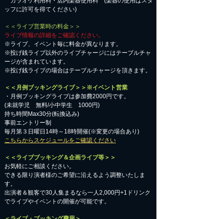
カラオケ利用料・店内楽器使用料 (楽器の使用はスタ
ッフに許可を得てください)
＜＜ライブ営業時の料金＞＞
ライブ情報の詳細をご確認ください。
※ライブ、イベント毎に料金が異なります。
※投げ銭ライブ以外のライブチャージにはテーブルチャ
ージが含まれています。
※投げ銭ライブの場合はテーブルチャージを頂きます。
＜＜月例ブッキングライブ＞＞※イベント営業
・月例ブッキングライブは参加費2000円です。
​(未就学児 無料/小中学生 1000円)
持ち時間Max30分(転換込み)
事前エントリー制
毎月第３日曜日14時～18時開催(※変更の場合あり)
こちらからスケジュールをご確認ください
＜＜ライブブッキング＆企画ライブ等＞＞
お気軽にご相談ください。​
​できる限り演者様のご希望に沿えるよう調整いたしま
す。
出演者＆観客で30人集まるなら一人2,000円+1ドリンク
でライブやイベントの開催が可能です。
＜ライブ・ブッキング費用＞