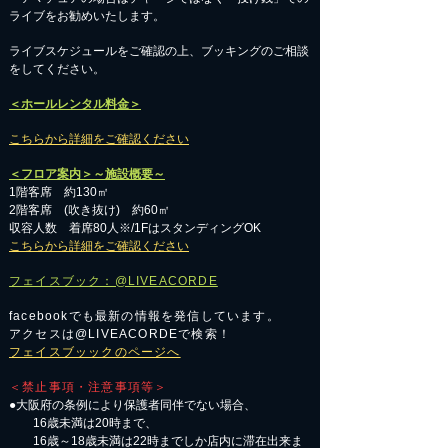
ライブをお勧めいたします。
​ライブスケジュールをご確認の上、ブッキングのご相談
をしてください。
＜ホールレンタル料金＞
こちらから詳細をご確認ください
＜フロア案内＞～施設概要～
1階客席 約130㎡
2階客席 (吹き抜け) 約60㎡
収容人数 着席80人※/1FはスタンディングOK
こちらから詳細をご確認ください
フェイスブック：@LIVEACORDE
facebookでも最新の情報を発信しています。
アクセスは@LIVEACORDEで検索！
フェイスブッックのページへ
＜禁止事項・注意事項等＞
●大阪府の条例により保護者同伴でない場合、
16歳未満は20時まで、
16歳～18歳未満は22時までしか店内に滞在出来ま