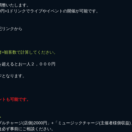
調整いたします。
00円+1ドリンクでライブやイベントの開催が可能です。
記リンクから
者+観客数で計算してください。
を超えるとお一人２，０００円
ジとなります。
ントも可能です。
＞
ルチャージ(店側)2000円」+「ミュージックチャージ(主催者様側収益
は必ず事前にご相談ください。