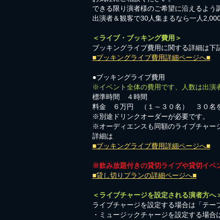
​できる限り演者様のご希望に沿えるよう
出演者＆観客で30人集まるなら一人2,0
＜ライブ・ブッキング費用＞
ブッキングライブ費用に関する詳細は下
■ブッキングライブ費用詳細ページへ■
●ブッキングライブ費用
※イベント全体の費用です、人数は出演
標準時間 ４時間
料金 ６万円 （１～３０名） ３０名
※別途ドリンクオーダーが必要です。
※オーディエンスも同額のライブチャー
詳細は
■ブッキングライブ費用詳細ページへ■
※飲み放題付きの貸切ライブや貸切イベ
■貸し切りプランの詳細ページへ■
＜ライブチャージを設定される演者方へ
ライブチャージを設定する場合は「テーブ
・ミュージックチャージを設定する場合