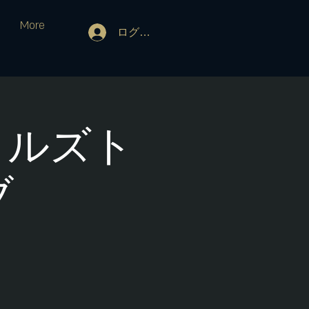
More
ログイン
ートルズト
ブ