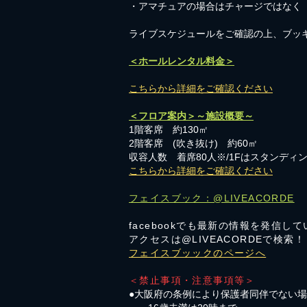
​・アマチュアの場合はチャージではなく
​ライブスケジュールをご確認の上、ブッ
＜ホールレンタル料金＞
こちらから詳細をご確認ください
＜フロア案内＞～施設概要～
1階客席 約130㎡
2階客席 (吹き抜け) 約60㎡
収容人数 着席80人※/1Fはスタンディン
こちらから詳細をご確認ください
フェイスブック：@LIVEACORDE
facebookでも最新の情報を発信し
アクセスは@LIVEACORDEで検索！
フェイスブッックのページへ
＜禁止事項・注意事項等＞
●大阪府の条例により保護者同伴でない