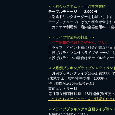
＜＜料金システム＞＞※通常営業時
テーブルチャージ 2,000円
※別途ドリンクオーダーをお願いします
テーブルチャージには次の料金が含まれ
カラオケ利用料・店内楽器使用料 (楽
＜＜ライブ営業時の料金＞＞
ライブ情報の詳細をご確認ください。
※ライブ、イベント毎に料金が異なりま
※投げ銭ライブ以外のライブチャージに
※投げ銭ライブの場合はテーブルチャー
＜＜月例ブッキングライブ＞＞※イベン
・月例ブッキングライブは参加費2000円
​(未就学児 無料/小中学生 1000円)
持ち時間Max30分(転換込み)
事前エントリー制
毎月第３日曜日14時～18時開催(※変更
こちらからスケジュールをご確認くださ
＜＜ライブブッキング＆企画ライブ等＞
お気軽にご相談ください。​