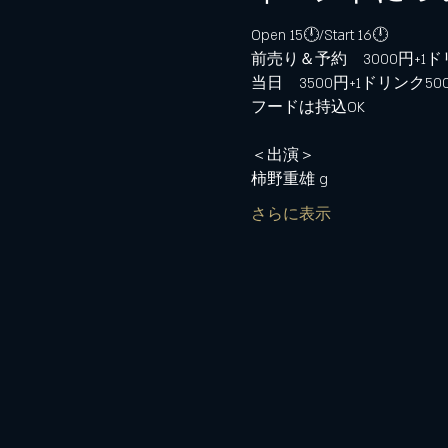
Open 15🕛/Start 16🕛
前売り＆予約　3000円+1ド
当日　3500円+1ドリンク50
フードは持込OK
＜出演＞
柿野重雄 g
さらに表示