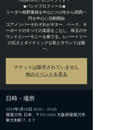
Pepperland」のライブです！
■バンドプロフィール■
リーダー柿野重雄を中心に2015年から関西一
円を中心に活動開始
コアメンバーそれぞれがギター、ベース、キ
ーボードのすべての楽器をこなし、珠玉のサ
ウンドとハーモニーを奏でる。レパートリー
の広さとダイナミックな歌とサウンドは随
一。
チケットは販売されていません
他のイベントを見る
日時・場所
2023年1月08日 15:30 – 22:00
寝屋川市, 日本、〒572-0042 大阪府寝屋川市
東大利町７−２７