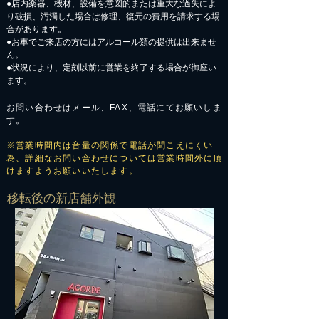
●店内楽器、機材、設備を意図的または重大な過失によ
り破損、汚濁した場合は修理、復元の費用を請求する場
合があります。
​●お車でご来店の方にはアルコール類の提供は出来ませ
ん。
●状況により、定刻以前に営業を終了する場合が御座い
ます。
お問い合わせはメール、FAX、電話にてお願いしま
す。
※営業時間内は音量の関係で電話が聞こえにくい
為、詳細なお問い合わせについては営業時間外に頂
けますようお願いいたします。
​移転後の新店舗外観