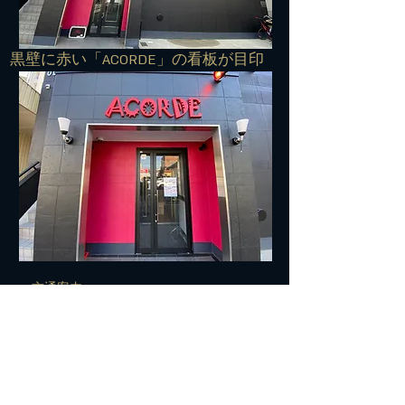
​黒壁に赤い「ACORDE」の看板が目印
■■■交通案内■■■
住所：572-0042 寝屋川市東大利町7-27
TEL:
072-813-7500
​電車でお越しの方＞＞＞