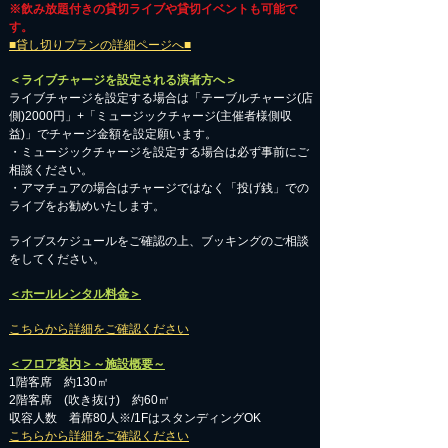
※飲み放題付きの貸切ライブや貸切イベントも可能で
す。
■貸し切りプランの詳細ページへ■
＜ライブチャージを設定される演者方へ＞
ライブチャージを設定する場合は「テーブルチャージ(店
側)2000円」+「ミュージックチャージ(主催者様側収
益)」でチャージ金額を設定願います。
・ミュージックチャージを設定する場合は必ず事前にご
相談ください。
​・アマチュアの場合はチャージではなく「投げ銭」での
ライブをお勧めいたします。
​ライブスケジュールをご確認の上、ブッキングのご相談
をしてください。
＜ホールレンタル料金＞
こちらから詳細をご確認ください
＜フロア案内＞～施設概要～
1階客席 約130㎡
2階客席 (吹き抜け) 約60㎡
収容人数 着席80人※/1FはスタンディングOK
こちらから詳細をご確認ください