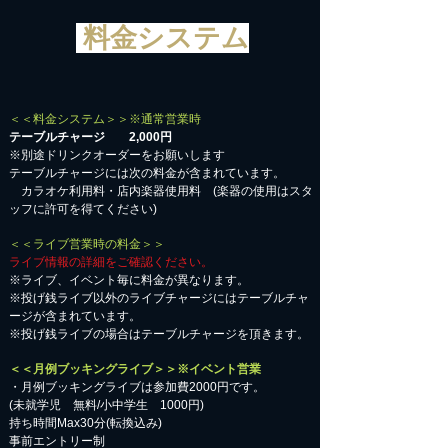
料金システム
＜＜料金システム＞＞※通常営業時
テーブルチャージ 2,000円
※別途ドリンクオーダーをお願いします
テーブルチャージには次の料金が含まれています。
カラオケ利用料・店内楽器使用料 (楽器の使用はスタ
ッフに許可を得てください)
＜＜ライブ営業時の料金＞＞
ライブ情報の詳細をご確認ください。
※ライブ、イベント毎に料金が異なります。
※投げ銭ライブ以外のライブチャージにはテーブルチャ
ージが含まれています。
※投げ銭ライブの場合はテーブルチャージを頂きます。
＜＜月例ブッキングライブ＞＞※イベント営業
・月例ブッキングライブは参加費2000円です。
​(未就学児 無料/小中学生 1000円)
持ち時間Max30分(転換込み)
事前エントリー制