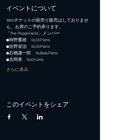
イベントについて
Webチケットの前売り販売はしておりませ
ん、お席のご予約承ります。
「the Pepperland」メンバー
■柿野重雄　Vo,Gt,Piano　
■佐野栄治　Vo,Gt,Piano　
■石橋謙一郎　Vo,Bass,Piano　
■吉岡孝　Vo,Drums
さらに表示
このイベントをシェア