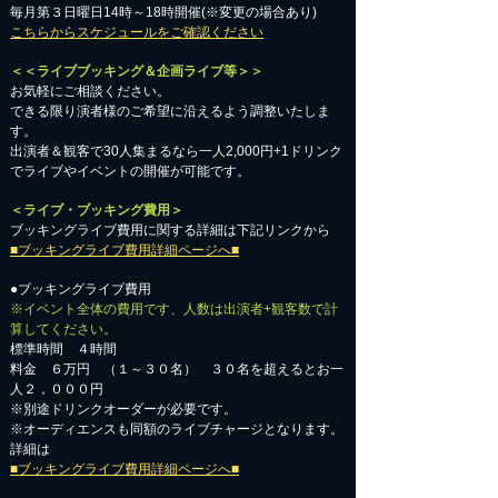
毎月第３日曜日14時～18時開催(※変更の場合あり)
こちらからスケジュールをご確認ください
＜＜ライブブッキング＆企画ライブ等＞＞
お気軽にご相談ください。​
​できる限り演者様のご希望に沿えるよう調整いたしま
す。
出演者＆観客で30人集まるなら一人2,000円+1ドリンク
でライブやイベントの開催が可能です。
＜ライブ・ブッキング費用＞
ブッキングライブ費用に関する詳細は下記リンクから
■ブッキングライブ費用詳細ページへ■
●ブッキングライブ費用
※イベント全体の費用です、人数は出演者+観客数で計
算してください。
標準時間 ４時間
料金 ６万円 （１～３０名） ３０名を超えるとお一
人２，０００円
※別途ドリンクオーダーが必要です。
※オーディエンスも同額のライブチャージとなります。
詳細は
■ブッキングライブ費用詳細ページへ■