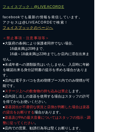
フェイスブック：@LIVEACORDE
facebookでも最新の情報を発信しています。
アクセスは@LIVEACORDEで検索！
フェイスブッックのページへ
＜禁止事項・注意事項等＞
●大阪府の条例により保護者同伴でない場合、
16歳未満は20時まで、
16歳～18歳未満は22時までしか店内に滞在出来ま
せん。
●未成年者への酒類販売はいたしません、入店時に年齢
を確認出来る身分証明書の提示を求める場合がありま
す。
●店内は電子タバコを含め喫煙ブース内でのみ喫煙が可
能です。
●
ステージ上への飲食物の持ち込みは禁止
します。
●店内貸し出しの楽器を使用する場合はスタッフの許可
を得てからお使いください。
●
楽器貸出が不適切な状況と店側が判断した場合は楽器
の貸出をお断りする
場合があります。
●
楽器及びPAの最大音量についてはスタッフの指示・調
整に従ってください
。
●店内での営業、勧誘行為等は堅くお断りします。