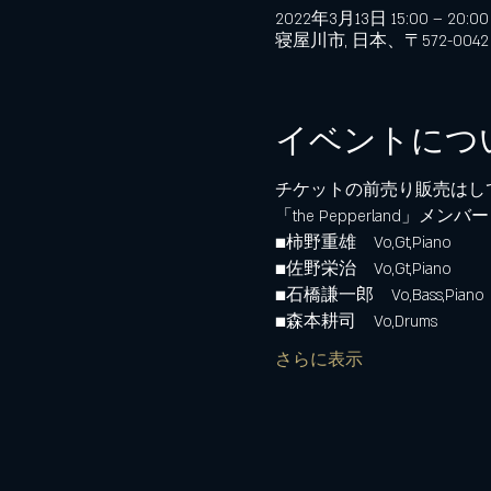
2022年3月13日 15:00 – 20:00 
寝屋川市, 日本、〒572-0
イベントにつ
チケットの前売り販売はし
「the Pepperland」メンバー
■柿野重雄　Vo,Gt,Piano
■佐野栄治　Vo,Gt,Piano
■石橋謙一郎　Vo,Bass,Piano
■森本耕司　Vo,Drums
さらに表示