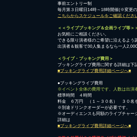
事前エントリー制
毎月第３日曜日14時～18時開催(※変更
こちらからスケジュールをご確認くださ
＜＜ライブブッキング＆企画ライブ等＞
お気軽にご相談ください。​
​できる限り演者様のご希望に沿えるよう
出演者＆観客で30人集まるなら一人2,0
＜ライブ・ブッキング費用＞
ブッキングライブ費用に関する詳細は下
■ブッキングライブ費用詳細ページへ■
●ブッキングライブ費用
※イベント全体の費用です、人数は出演
標準時間 ４時間
料金 ６万円 （１～３０名） ３０名
※別途ドリンクオーダーが必要です。
※オーディエンスも同額のライブチャー
詳細は
■ブッキングライブ費用詳細ページへ■