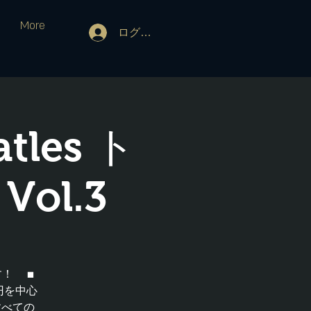
More
ログイン
tles ト
Vol.3
す！ ■
円を中心
すべての