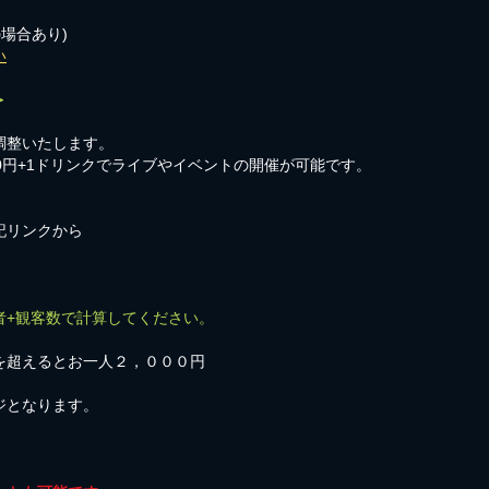
の場合あり)
い
＞
調整いたします。
00円+1ドリンクでライブやイベントの開催が可能です。
記リンクから
者+観客数で計算してください。
を超えるとお一人２，０００円
ジとなります。