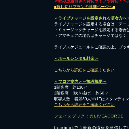
※飲み放題付きの貸切ライブや貸切イベ
■貸し切りプランの詳細ページへ■
＜ライブチャージを設定される演者方へ
ライブチャージを設定する場合は「テーブ
・ミュージックチャージを設定する場合
​・アマチュアの場合はチャージではなく
​ライブスケジュールをご確認の上、ブッ
＜ホールレンタル料金＞
こちらから詳細をご確認ください
＜フロア案内＞～施設概要～
1階客席 約130㎡
2階客席 (吹き抜け) 約60㎡
収容人数 着席80人※/1Fはスタンディン
こちらから詳細をご確認ください
フェイスブック：@LIVEACORDE
facebookでも最新の情報を発信し