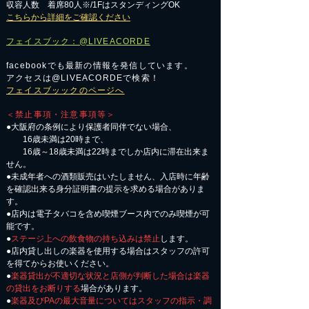
収容人数 着席80人※/1FはスタンディングOK
こちらから詳細をご確認ください
フェイスブック：@LIVEACORDE
facebookでも最新の情報を発信しています。
アクセスは@LIVEACORDEで検索！
フェイスブッックのページへ
＜禁止事項・注意事項等＞
●大阪府の条例により保護者同伴でない場合、
16歳未満は20時まで、
16歳～18歳未満は22時までしか店内に滞在出来ま
せん。
●未成年者への酒類販売はいたしません、入店時に年齢
を確認出来る身分証明書の提示を求める場合がありま
す。
●店内は電子タバコを含め喫煙ブース内でのみ喫煙が可
能です。
●
ステージ上への飲食物の持ち込みは禁止
します。
●店内貸し出しの楽器を使用する場合はスタッフの許可
を得てからお使いください。
●
楽器貸出が不適切な状況と店側が判断した場合は楽器
の貸出をお断りする
場合があります。
●
楽器及びPAの最大音量についてはスタッフの指示・調