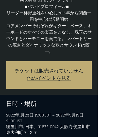
Pepperland」のライブです！
■バンドプロフィール■
リーダー柿野重雄を中心に2015年から関西一
円を中心に活動開始
コアメンバーそれぞれがギター、ベース、キ
ーボードのすべての楽器をこなし、珠玉のサ
ウンドとハーモニーを奏でる。レパートリー
の広さとダイナミックな歌とサウンドは随
一。
チケットは販売されていません
他のイベントを見る
日時・場所
2022年1月23日 15:00 JST – 2022年3月15日
21:00 JST
寝屋川市, 日本、〒572-0042 大阪府寝屋川市
東大利町７−２７