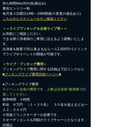
持ち時間Max30分(転換込み)
事前エントリー制
毎月第３日曜日14時～18時開催(※変更の場合あり)
こちらからスケジュールをご確認ください
＜＜ライブブッキング＆企画ライブ等＞＞
お気軽にご相談ください。​
​できる限り演者様のご希望に沿えるよう調整いたしま
す。
出演者＆観客で30人集まるなら一人2,000円+1ドリンク
でライブやイベントの開催が可能です。
＜ライブ・ブッキング費用＞
ブッキングライブ費用に関する詳細は下記リンクから
■ブッキングライブ費用詳細ページへ■
●ブッキングライブ費用
※イベント全体の費用です、人数は出演者+観客数で計
算してください。
標準時間 ４時間
料金 ６万円 （１～３０名） ３０名を超えるとお一
人２，０００円
※別途ドリンクオーダーが必要です。
※オーディエンスも同額のライブチャージとなります。
詳細は