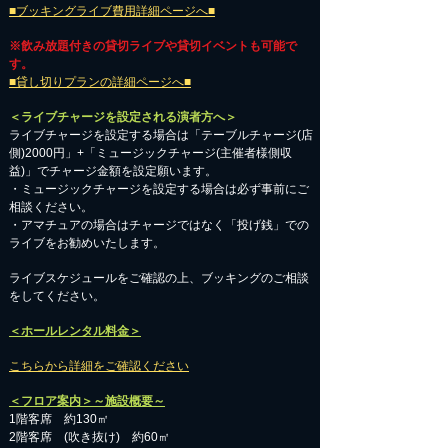
■ブッキングライブ費用詳細ページへ■
※飲み放題付きの貸切ライブや貸切イベントも可能で
す。
■貸し切りプランの詳細ページへ■
＜ライブチャージを設定される演者方へ＞
ライブチャージを設定する場合は「テーブルチャージ(店
側)2000円」+「ミュージックチャージ(主催者様側収
益)」でチャージ金額を設定願います。
・ミュージックチャージを設定する場合は必ず事前にご
相談ください。
​・アマチュアの場合はチャージではなく「投げ銭」での
ライブをお勧めいたします。
​ライブスケジュールをご確認の上、ブッキングのご相談
をしてください。
＜ホールレンタル料金＞
こちらから詳細をご確認ください
＜フロア案内＞～施設概要～
1階客席 約130㎡
2階客席 (吹き抜け) 約60㎡