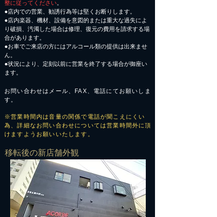
整に従ってください
。
●店内での営業、勧誘行為等は堅くお断りします。
●店内楽器、機材、設備を意図的または重大な過失によ
り破損、汚濁した場合は修理、復元の費用を請求する場
合があります。
​●お車でご来店の方にはアルコール類の提供は出来ませ
ん。
●状況により、定刻以前に営業を終了する場合が御座い
ます。
お問い合わせはメール、FAX、電話にてお願いしま
す。
※営業時間内は音量の関係で電話が聞こえにくい
為、詳細なお問い合わせについては営業時間外に頂
けますようお願いいたします。
​移転後の新店舗外観