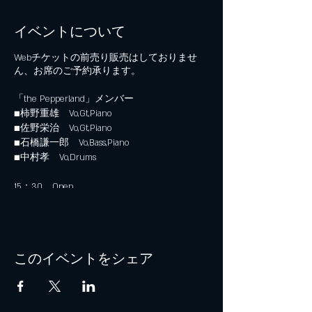
イベントについて
Webチケットの前売り販売はしておりませ
ん、お席のご予約承ります。
「the Pepperland」メンバー
■柿野重雄 Vo,Gt,Piano
■佐野栄治 Vo,Gt,Piano
■石橋謙一郎 Vo,Bass,Piano
■中村孝 Vo,Drums
15：30 Open
16：00 Start
2ステージ
料金：￥3,000
(別途ドリンクオーダー必要)
このイベントをシェア