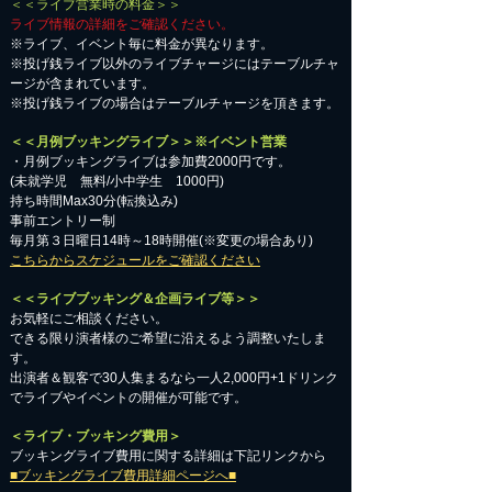
＜＜ライブ営業時の料金＞＞
ライブ情報の詳細をご確認ください。
※ライブ、イベント毎に料金が異なります。
※投げ銭ライブ以外のライブチャージにはテーブルチャ
ージが含まれています。
※投げ銭ライブの場合はテーブルチャージを頂きます。
＜＜月例ブッキングライブ＞＞※イベント営業
・月例ブッキングライブは参加費2000円です。
​(未就学児 無料/小中学生 1000円)
持ち時間Max30分(転換込み)
事前エントリー制
毎月第３日曜日14時～18時開催(※変更の場合あり)
こちらからスケジュールをご確認ください
＜＜ライブブッキング＆企画ライブ等＞＞
お気軽にご相談ください。​
​できる限り演者様のご希望に沿えるよう調整いたしま
す。
出演者＆観客で30人集まるなら一人2,000円+1ドリンク
でライブやイベントの開催が可能です。
＜ライブ・ブッキング費用＞
ブッキングライブ費用に関する詳細は下記リンクから
■ブッキングライブ費用詳細ページへ■