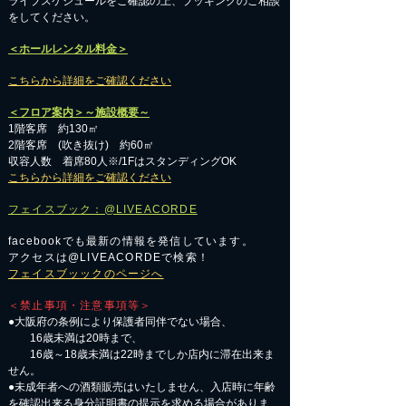
​ライブスケジュールをご確認の上、ブッキングのご相談
をしてください。
＜ホールレンタル料金＞
こちらから詳細をご確認ください
＜フロア案内＞～施設概要～
1階客席 約130㎡
2階客席 (吹き抜け) 約60㎡
収容人数 着席80人※/1FはスタンディングOK
こちらから詳細をご確認ください
フェイスブック：@LIVEACORDE
facebookでも最新の情報を発信しています。
アクセスは@LIVEACORDEで検索！
フェイスブッックのページへ
＜禁止事項・注意事項等＞
●大阪府の条例により保護者同伴でない場合、
16歳未満は20時まで、
16歳～18歳未満は22時までしか店内に滞在出来ま
せん。
●未成年者への酒類販売はいたしません、入店時に年齢
を確認出来る身分証明書の提示を求める場合がありま