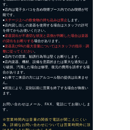
す。
●店内は電子タバコを含め喫煙ブース内でのみ喫煙が可
能です。
●
ステージ上への飲食物の持ち込みは禁止
します。
●店内貸し出しの楽器を使用する場合はスタッフの許可
を得てからお使いください。
●
楽器貸出が不適切な状況と店側が判断した場合は楽器
の貸出をお断りする
場合があります。
●
楽器及びPAの最大音量についてはスタッフの指示・調
整に従ってください
。
●店内での営業、勧誘行為等は堅くお断りします。
●店内楽器、機材、設備を意図的または重大な過失によ
り破損、汚濁した場合は修理、復元の費用を請求する場
合があります。
​●お車でご来店の方にはアルコール類の提供は出来ませ
ん。
●状況により、定刻以前に営業を終了する場合が御座い
ます。
お問い合わせはメール、FAX、電話にてお願いしま
す。
※営業時間内は音量の関係で電話が聞こえにくい
為、詳細なお問い合わせについては営業時間外に頂