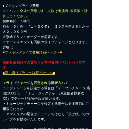
●ブッキングライブ費用
※イベント全体の費用です、人数は出演者+観客数で計
算してください。
標準時間 ４時間
料金 ６万円 （１～３０名） ３０名を超えるとお一
人２，０００円
※別途ドリンクオーダーが必要です。
※オーディエンスも同額のライブチャージとなります。
詳細は
■ブッキングライブ費用詳細ページへ■
※飲み放題付きの貸切ライブや貸切イベントも可能で
す。
■貸し切りプランの詳細ページへ■
＜ライブチャージを設定される演者方へ＞
ライブチャージを設定する場合は「テーブルチャージ(店
側)2000円」+「ミュージックチャージ(主催者様側収
益)」でチャージ金額を設定願います。
・ミュージックチャージを設定する場合は必ず事前にご
相談ください。
​・アマチュアの場合はチャージではなく「投げ銭」での
ライブをお勧めいたします。