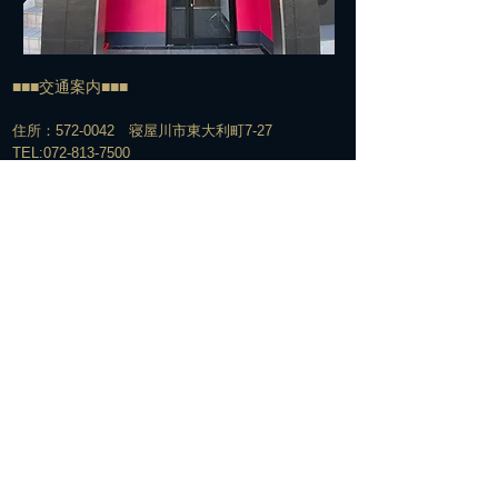
■■■交通案内■■■
住所：572-0042 寝屋川市東大利町7-27
TEL:
072-813-7500
​電車でお越しの方＞＞＞
経路①
京阪寝屋川市駅下車
↓
北改札口からエスカレーター脇の階段で1Fへ
↓
エスカレーターを下りてすぐの構内通路を右へ
↓
駅の下をくぐって階段を上がる
↓
階段を上がって右手の交番の前を通過
↓
そのまま真っ直ぐ信号のある横断歩道を越え、橋を渡る
↓