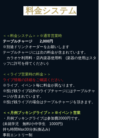
料金システム
＜＜料金システム＞＞※通常営業時
テーブルチャージ 2,000円
※別途ドリンクオーダーをお願いします
テーブルチャージには次の料金が含まれています。
カラオケ利用料・店内楽器使用料 (楽器の使用はスタ
ッフに許可を得てください)
＜＜ライブ営業時の料金＞＞
ライブ情報の詳細をご確認ください。
※ライブ、イベント毎に料金が異なります。
※投げ銭ライブ以外のライブチャージにはテーブルチャ
ージが含まれています。
※投げ銭ライブの場合はテーブルチャージを頂きます。
＜＜月例ブッキングライブ＞＞※イベント営業
・月例ブッキングライブは参加費2000円です。
​(未就学児 無料/小中学生 1000円)
持ち時間Max30分(転換込み)
事前エントリー制