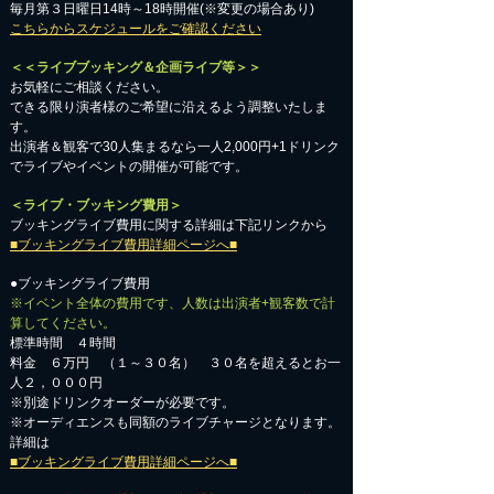
毎月第３日曜日14時～18時開催(※変更の場合あり)
こちらからスケジュールをご確認ください
＜＜ライブブッキング＆企画ライブ等＞＞
お気軽にご相談ください。​
​できる限り演者様のご希望に沿えるよう調整いたしま
す。
出演者＆観客で30人集まるなら一人2,000円+1ドリンク
でライブやイベントの開催が可能です。
＜ライブ・ブッキング費用＞
ブッキングライブ費用に関する詳細は下記リンクから
■ブッキングライブ費用詳細ページへ■
●ブッキングライブ費用
※イベント全体の費用です、人数は出演者+観客数で計
算してください。
標準時間 ４時間
料金 ６万円 （１～３０名） ３０名を超えるとお一
人２，０００円
※別途ドリンクオーダーが必要です。
※オーディエンスも同額のライブチャージとなります。
詳細は
■ブッキングライブ費用詳細ページへ■