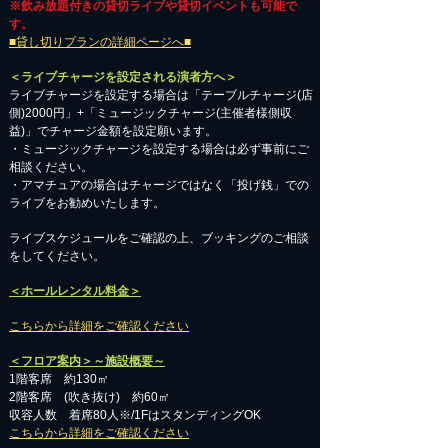
※飲み放題付きの貸切ライブや貸切イベントも可能で
す。
■貸し切りプランの詳細ページへ■
＜ライブチャージを設定される演者方へ＞
ライブチャージを設定する場合は「テーブルチャージ(店
側)2000円」+「ミュージックチャージ(主催者様側収
益)」でチャージ金額を設定願います。
・ミュージックチャージを設定する場合は必ず事前にご
相談ください。
​・アマチュアの場合はチャージではなく「投げ銭」での
ライブをお勧めいたします。
​ライブスケジュールをご確認の上、ブッキングのご相談
をしてください。
＜ホールレンタル料金＞
こちらから詳細をご確認ください
＜フロア案内＞～施設概要～
1階客席 約130㎡
2階客席 (吹き抜け) 約60㎡
収容人数 着席80人※/1FはスタンディングOK
こちらから詳細をご確認ください