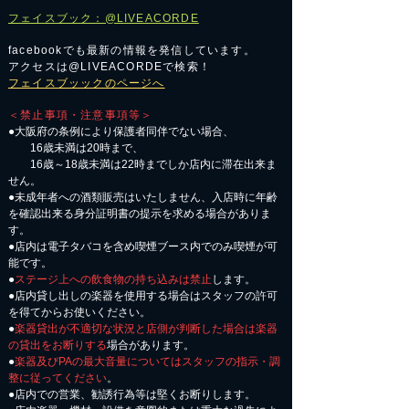
フェイスブック：@LIVEACORDE
facebookでも最新の情報を発信しています。
アクセスは@LIVEACORDEで検索！
フェイスブッックのページへ
＜禁止事項・注意事項等＞
●大阪府の条例により保護者同伴でない場合、
16歳未満は20時まで、
16歳～18歳未満は22時までしか店内に滞在出来ま
せん。
●未成年者への酒類販売はいたしません、入店時に年齢
を確認出来る身分証明書の提示を求める場合がありま
す。
●店内は電子タバコを含め喫煙ブース内でのみ喫煙が可
能です。
●
ステージ上への飲食物の持ち込みは禁止
します。
●店内貸し出しの楽器を使用する場合はスタッフの許可
を得てからお使いください。
●
楽器貸出が不適切な状況と店側が判断した場合は楽器
の貸出をお断りする
場合があります。
●
楽器及びPAの最大音量についてはスタッフの指示・調
整に従ってください
。
●店内での営業、勧誘行為等は堅くお断りします。