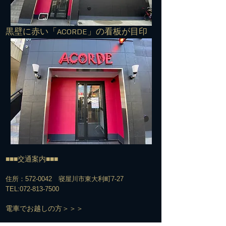
​黒壁に赤い「ACORDE」の看板が目印
■■■交通案内■■■
住所：572-0042 寝屋川市東大利町7-27
TEL:
072-813-7500
​電車でお越しの方＞＞＞