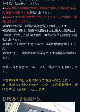
を得てからお使いください。
●
楽器貸出が不適切な状況と店側が判断した場合は楽器
の貸出をお断りする
場合があります。
●
楽器及びPAの最大音量についてはスタッフの指示・調
整に従ってください
。
●店内での営業、勧誘行為等は堅くお断りします。
●店内楽器、機材、設備を意図的または重大な過失によ
り破損、汚濁した場合は修理、復元の費用を請求する場
合があります。
​●お車でご来店の方にはアルコール類の提供は出来ませ
ん。
●状況により、定刻以前に営業を終了する場合が御座い
ます。
お問い合わせはメール、FAX、電話にてお願いしま
す。
※営業時間内は音量の関係で電話が聞こえにくい
為、詳細なお問い合わせについては営業時間外に頂
けますようお願いいたします。
​移転後の新店舗外観