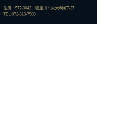
住所：572-0042 寝屋川市東大利町7-27
TEL:
072-813-7500
​電車でお越しの方＞＞＞
経路①
京阪寝屋川市駅下車
↓
北改札口からエスカレーター脇の階段で1Fへ
↓
エスカレーターを下りてすぐの構内通路を右へ
↓
駅の下をくぐって階段を上がる
↓
階段を上がって右手の交番の前を通過
↓
そのまま真っ直ぐ信号のある横断歩道を越え、橋を渡る
↓
橋を渡った所て2つ目の信号を更に西へ直進
↓
そのままゆるい坂を下って約100M直進
(ここまで駅から真っ直ぐの道です)
↓