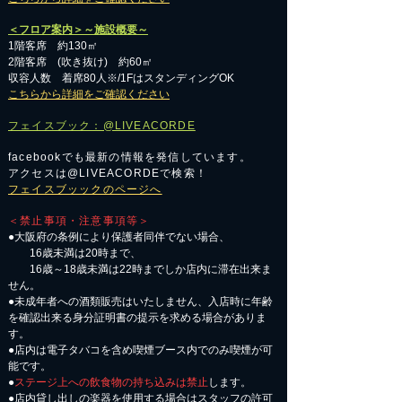
＜フロア案内＞～施設概要～
1階客席 約130㎡
2階客席 (吹き抜け) 約60㎡
収容人数 着席80人※/1FはスタンディングOK
こちらから詳細をご確認ください
フェイスブック：@LIVEACORDE
facebookでも最新の情報を発信しています。
アクセスは@LIVEACORDEで検索！
フェイスブッックのページへ
＜禁止事項・注意事項等＞
●大阪府の条例により保護者同伴でない場合、
16歳未満は20時まで、
16歳～18歳未満は22時までしか店内に滞在出来ま
せん。
●未成年者への酒類販売はいたしません、入店時に年齢
を確認出来る身分証明書の提示を求める場合がありま
す。
●店内は電子タバコを含め喫煙ブース内でのみ喫煙が可
能です。
●
ステージ上への飲食物の持ち込みは禁止
します。
●店内貸し出しの楽器を使用する場合はスタッフの許可