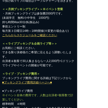
※投げ銭ライブの場合はテーブルチャージを頂きます。
＜＜月例ブッキングライブ＞＞※イベント営業
・月例ブッキングライブは参加費2000円です。
​(未就学児 無料/小中学生 1000円)
持ち時間Max30分(転換込み)
事前エントリー制
毎月第３日曜日14時～18時開催(※変更の場合あり)
こちらからスケジュールをご確認ください
＜＜ライブブッキング＆企画ライブ等＞＞
お気軽にご相談ください。​
​できる限り演者様のご希望に沿えるよう調整いたしま
す。
出演者＆観客で30人集まるなら一人2,000円+1ドリンク
でライブやイベントの開催が可能です。
＜ライブ・ブッキング費用＞
ブッキングライブ費用に関する詳細は下記リンクから
■ブッキングライブ費用詳細ページへ■
●ブッキングライブ費用
※イベント全体の費用です、人数は出演者+観客数で計
算してください。
標準時間 ４時間