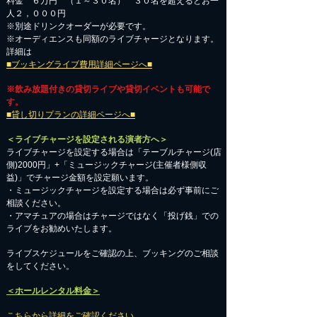
料金 ６万円 （１～３０名） ３０名を超えるとお一
人２，０００円
※別途ドリンクオーダーが必要です。
※オーディエンスも同額のライブチャージとなります。
詳細は
■ブッキングライブ費用詳細ページへ■
※飲み放題付きの貸切ライブや貸切イベントも可能で
す。
■貸し切りプランの詳細ページへ■
＜ライブチャージを設定される演者方へ＞
ライブチャージを設定する場合は「テーブルチャージ(店
側)2000円」+「ミュージックチャージ(主催者様側収
益)」でチャージ金額を設定願います。
・ミュージックチャージを設定する場合は必ず事前にご
相談ください。
​・アマチュアの場合はチャージではなく「投げ銭」での
ライブをお勧めいたします。
​ライブスケジュールをご確認の上、ブッキングのご相談
をしてください。
＜ホールレンタル料金＞
こちらから詳細をご確認ください