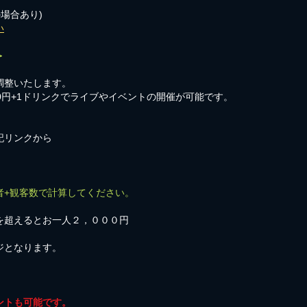
の場合あり)
い
＞
調整いたします。
00円+1ドリンクでライブやイベントの開催が可能です。
記リンクから
者+観客数で計算してください。
を超えるとお一人２，０００円
ジとなります。
ントも可能です。