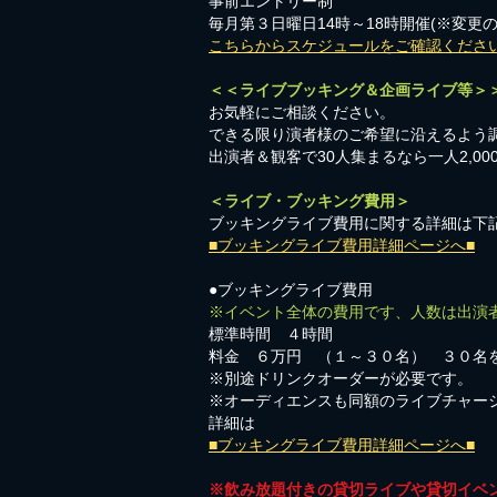
事前エントリー制
毎月第３日曜日14時～18時開催(※変更
こちらからスケジュールをご確認くださ
＜＜ライブブッキング＆企画ライブ等＞
お気軽にご相談ください。​
​できる限り演者様のご希望に沿えるよう
出演者＆観客で30人集まるなら一人2,0
＜ライブ・ブッキング費用＞
ブッキングライブ費用に関する詳細は下
■ブッキングライブ費用詳細ページへ■
●ブッキングライブ費用
※イベント全体の費用です、人数は出演
標準時間 ４時間
料金 ６万円 （１～３０名） ３０名
※別途ドリンクオーダーが必要です。
※オーディエンスも同額のライブチャー
詳細は
■ブッキングライブ費用詳細ページへ■
※飲み放題付きの貸切ライブや貸切イベ