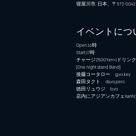
寝屋川市, 日本、〒572-0
イベントにつ
Open:16時
Start:17時
チャージ2500Yen+1ドリン
[One night stand Band]
後藤コータロー　g,vo.key

森田タクト　ds,vo,perc.

徳田リュウジ　b,vo
店内にアジアンカフェXanh