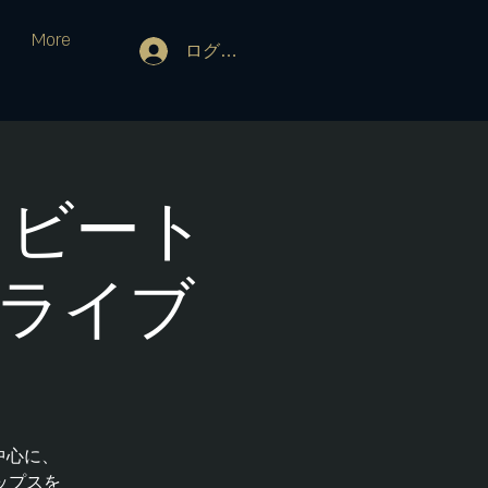
More
ログイン
nd ビート
 ライブ
中心に、
ップスを