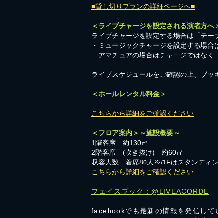
■貸し切りプランの詳細ページへ■
＜ライブチャージを設定される演者方へ
ライブチャージを設定する場合は「テーブ
・ミュージックチャージを設定する場合
​・アマチュアの場合はチャージではなく
​ライブスケジュールをご確認の上、ブッ
＜ホールレンタル料金＞
こちらから詳細をご確認ください
＜フロア案内＞～施設概要～
1階客席 約130㎡
2階客席 (吹き抜け) 約60㎡
収容人数 着席80人※/1Fはスタンディン
こちらから詳細をご確認ください
フェイスブック：@LIVEACORDE
facebookでも最新の情報を発信し