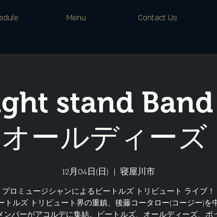
edule
Menu
Contact Us
ight stand Ba
オールディーズ
12月04日(日)
  |  
寝屋川市
プロミュージシャンによるビートルズ トリビュート ライブ！
ートルズ トリビュート界の重鎮、後藤コータロー(コージー)を
メンバーがアコルデに集結。ビートルズ、オールディーズ、ポ