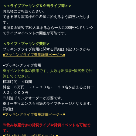
＜＜ライブブッキング＆企画ライブ等＞＞
お気軽にご相談ください。​
​できる限り演者様のご希望に沿えるよう調整いたしま
す。
出演者＆観客で30人集まるなら一人2,000円+1ドリンク
でライブやイベントの開催が可能です。
＜ライブ・ブッキング費用＞
ブッキングライブ費用に関する詳細は下記リンクから
■ブッキングライブ費用詳細ページへ■
●ブッキングライブ費用
※イベント全体の費用です、人数は出演者+観客数で計
算してください。
標準時間 ４時間
料金 ６万円 （１～３０名） ３０名を超えるとお一
人２，０００円
※別途ドリンクオーダーが必要です。
※オーディエンスも同額のライブチャージとなります。
詳細は
■ブッキングライブ費用詳細ページへ■
※飲み放題付きの貸切ライブや貸切イベントも可能で
す。