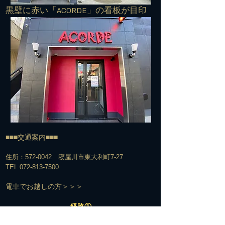
​黒壁に赤い「ACORDE」の看板が目印
■■■交通案内■■■
住所：572-0042 寝屋川市東大利町7-27
TEL:
072-813-7500
​電車でお越しの方＞＞＞
経路①
京阪寝屋川市駅下車