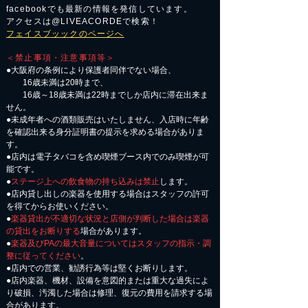
facebookでも最新の情報を発信しています。
アクセスは@LIVEACORDEで検索！
フェイスブッックのページへ
＜禁止事項・注意事項等＞
●大阪府の条例により保護者同伴でない場合、
16歳未満は20時まで、
16歳～18歳未満は22時までしか店内に滞在出来ま
せん。
●未成年者への酒類販売はいたしません、入店時に年齢
を確認出来る身分証明書の提示を求める場合がありま
す。
●店内は電子タバコを含め喫煙ブース内でのみ喫煙が可
能です。
●
ステージ上への飲食物の持ち込みは禁止
します。
●店内貸し出しの楽器を使用する場合はスタッフの許可
を得てからお使いください。
●
楽器貸出が不適切な状況と店側が判断した場合は楽器
の貸出をお断りする
場合があります。
●
楽器及びPAの最大音量についてはスタッフの指示・調
整に従ってください
。
●店内での営業、勧誘行為等は堅くお断りします。
●店内楽器、機材、設備を意図的または重大な過失によ
り破損、汚濁した場合は修理、復元の費用を請求する場
合があります。