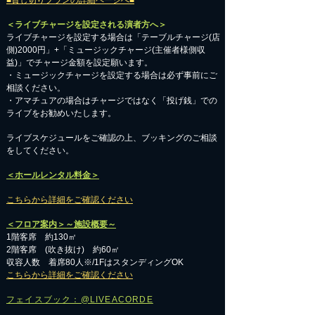
■貸し切りプランの詳細ページへ■
＜ライブチャージを設定される演者方へ＞
ライブチャージを設定する場合は「テーブルチャージ(店
側)2000円」+「ミュージックチャージ(主催者様側収
益)」でチャージ金額を設定願います。
・ミュージックチャージを設定する場合は必ず事前にご
相談ください。
​・アマチュアの場合はチャージではなく「投げ銭」での
ライブをお勧めいたします。
​ライブスケジュールをご確認の上、ブッキングのご相談
をしてください。
＜ホールレンタル料金＞
こちらから詳細をご確認ください
＜フロア案内＞～施設概要～
1階客席 約130㎡
2階客席 (吹き抜け) 約60㎡
収容人数 着席80人※/1FはスタンディングOK
こちらから詳細をご確認ください
フェイスブック：@LIVEACORDE