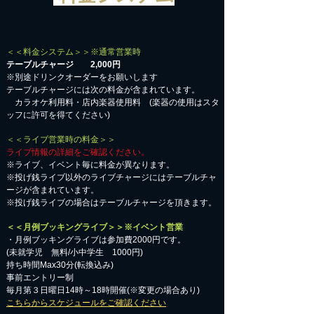
＜＜料金システム＞＞※通常営業時
テーブルチャージ 2,000円
※別途ドリンクオーダーをお願いします
テーブルチャージには次の料金が含まれています。
カラオケ利用料・店内楽器使用料 (楽器の使用はスタ
ッフに許可を得てください)
＜＜ライブ営業時の料金＞＞
ライブ情報の詳細をご確認ください。
※ライブ、イベント毎に料金が異なります。
※投げ銭ライブ以外のライブチャージにはテーブルチャ
ージが含まれています。
※投げ銭ライブの場合はテーブルチャージを頂きます。
＜＜月例ブッキングライブ＞＞※イベント営業
・月例ブッキングライブは参加費2000円です。
​(未就学児 無料/小中学生 1000円)
持ち時間Max30分(転換込み)
事前エントリー制
毎月第３日曜日14時～18時開催(※変更の場合あり)
こちらからスケジュールをご確認ください