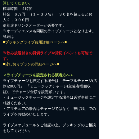
算してください。
標準時間 ４時間
料金 ６万円 （１～３０名） ３０名を超えるとお一
人２，０００円
※別途ドリンクオーダーが必要です。
※オーディエンスも同額のライブチャージとなります。
詳細は
■ブッキングライブ費用詳細ページへ■
※飲み放題付きの貸切ライブや貸切イベントも可能で
す。
■貸し切りプランの詳細ページへ■
＜ライブチャージを設定される演者方へ＞
ライブチャージを設定する場合は「テーブルチャージ(店
側)2000円」+「ミュージックチャージ(主催者様側収
益)」でチャージ金額を設定願います。
・ミュージックチャージを設定する場合は必ず事前にご
相談ください。
​・アマチュアの場合はチャージではなく「投げ銭」での
ライブをお勧めいたします。
​ライブスケジュールをご確認の上、ブッキングのご相談
をしてください。