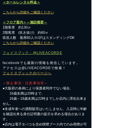
＜ホールレンタル料金＞
こちらから詳細をご確認ください
＜フロア案内＞～施設概要～
1階客席 約130㎡
2階客席 (吹き抜け) 約60㎡
収容人数 着席80人※/1FはスタンディングOK
こちらから詳細をご確認ください
フェイスブック：@LIVEACORDE
facebookでも最新の情報を発信しています。
アクセスは@LIVEACORDEで検索！
フェイスブッックのページへ
＜禁止事項・注意事項等＞
●大阪府の条例により保護者同伴でない場合、
16歳未満は20時まで、
16歳～18歳未満は22時までしか店内に滞在出来ま
せん。
●未成年者への酒類販売はいたしません、入店時に年齢
を確認出来る身分証明書の提示を求める場合がありま
す。
●店内は電子タバコを含め喫煙ブース内でのみ喫煙が可