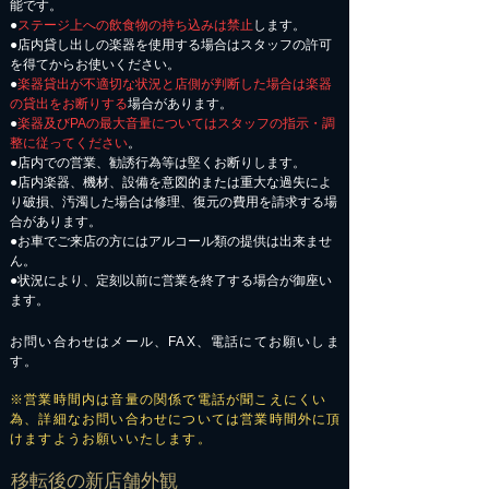
能です。
●
ステージ上への飲食物の持ち込みは禁止
します。
●店内貸し出しの楽器を使用する場合はスタッフの許可
を得てからお使いください。
●
楽器貸出が不適切な状況と店側が判断した場合は楽器
の貸出をお断りする
場合があります。
●
楽器及びPAの最大音量についてはスタッフの指示・調
整に従ってください
。
●店内での営業、勧誘行為等は堅くお断りします。
●店内楽器、機材、設備を意図的または重大な過失によ
り破損、汚濁した場合は修理、復元の費用を請求する場
合があります。
​●お車でご来店の方にはアルコール類の提供は出来ませ
ん。
●状況により、定刻以前に営業を終了する場合が御座い
ます。
お問い合わせはメール、FAX、電話にてお願いしま
す。
※営業時間内は音量の関係で電話が聞こえにくい
為、詳細なお問い合わせについては営業時間外に頂
けますようお願いいたします。
​移転後の新店舗外観