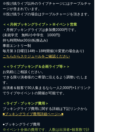
※投げ銭ライブ以外のライブチャージにはテーブルチャ
ージが含まれています。
※投げ銭ライブの場合はテーブルチャージを頂きます。
＜＜月例ブッキングライブ＞＞※イベント営業
・月例ブッキングライブは参加費2000円です。
​(未就学児 無料/小中学生 1000円)
持ち時間Max30分(転換込み)
事前エントリー制
毎月第３日曜日14時～18時開催(※変更の場合あり)
こちらからスケジュールをご確認ください
＜＜ライブブッキング＆企画ライブ等＞＞
お気軽にご相談ください。​
​できる限り演者様のご希望に沿えるよう調整いたしま
す。
出演者＆観客で30人集まるなら一人2,000円+1ドリンク
でライブやイベントの開催が可能です。
＜ライブ・ブッキング費用＞
ブッキングライブ費用に関する詳細は下記リンクから
■ブッキングライブ費用詳細ページへ■
●ブッキングライブ費用
※イベント全体の費用です、人数は出演者+観客数で計