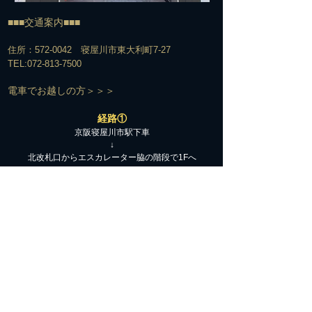
■■■交通案内■■■
住所：572-0042 寝屋川市東大利町7-27
TEL:
072-813-7500
​電車でお越しの方＞＞＞
経路①
京阪寝屋川市駅下車
↓
北改札口からエスカレーター脇の階段で1Fへ
↓
エスカレーターを下りてすぐの構内通路を右へ
↓
駅の下をくぐって階段を上がる
↓
階段を上がって右手の交番の前を通過
↓
そのまま真っ直ぐ信号のある横断歩道を越え、橋を渡る
↓
橋を渡った所て2つ目の信号を更に西へ直進
↓
そのままゆるい坂を下って約100M直進