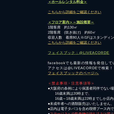
＜ホールレンタル料金＞
こちらから詳細をご確認ください
＜フロア案内＞～施設概要～
1階客席 約130㎡
2階客席 (吹き抜け) 約60㎡
収容人数 着席80人※/1Fはスタンディン
こちらから詳細をご確認ください
フェイスブック：@LIVEACORDE
facebookでも最新の情報を発信し
アクセスは@LIVEACORDEで検索！
フェイスブッックのページへ
＜禁止事項・注意事項等＞
●大阪府の条例により保護者同伴でない
16歳未満は20時まで、
16歳～18歳未満は22時までしか店
●未成年者への酒類販売はいたしません
●店内は電子タバコを含め喫煙ブース内
●
ステージ上への飲食物の持ち込みは禁止