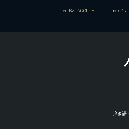
Live Bar ACORDE
Live Sch
弾き語