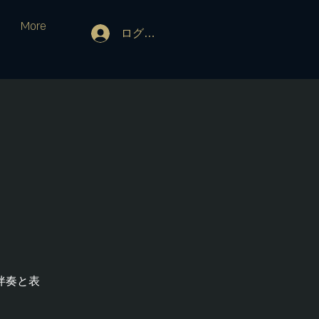
More
ログイン
！
伴奏と表