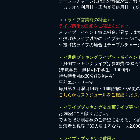
テーブルチャージには次の料金が含まれ
カラオケ利用料・店内楽器使用料 (楽
＜＜ライブ営業時の料金＞＞
ライブ情報の詳細をご確認ください。
※ライブ、イベント毎に料金が異なりま
※投げ銭ライブ以外のライブチャージに
※投げ銭ライブの場合はテーブルチャー
＜＜月例ブッキングライブ＞＞※イベン
・月例ブッキングライブは参加費2000円
​(未就学児 無料/小中学生 1000円)
持ち時間Max30分(転換込み)
事前エントリー制
毎月第３日曜日14時～18時開催(※変更
こちらからスケジュールをご確認くださ
＜＜ライブブッキング＆企画ライブ等＞
お気軽にご相談ください。​
​できる限り演者様のご希望に沿えるよう
出演者＆観客で30人集まるなら一人2,0
＜ライブ・ブッキング費用＞