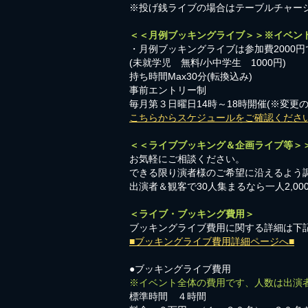
※投げ銭ライブの場合はテーブルチャー
＜＜月例ブッキングライブ＞＞※イベン
・月例ブッキングライブは参加費2000円
​(未就学児 無料/小中学生 1000円)
持ち時間Max30分(転換込み)
事前エントリー制
毎月第３日曜日14時～18時開催(※変更
こちらからスケジュールをご確認くださ
＜＜ライブブッキング＆企画ライブ等＞
お気軽にご相談ください。​
​できる限り演者様のご希望に沿えるよう
出演者＆観客で30人集まるなら一人2,0
＜ライブ・ブッキング費用＞
ブッキングライブ費用に関する詳細は下
■ブッキングライブ費用詳細ページへ■
●ブッキングライブ費用
※イベント全体の費用です、人数は出演
標準時間 ４時間