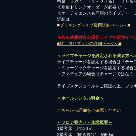
料金 ６万円 （１～３０名） ３０名
※別途ドリンクオーダーが必要です。
※オーディエンスも同額のライブチャー
詳細は
■ブッキングライブ費用詳細ページへ■
※飲み放題付きの貸切ライブや貸切イベ
■貸し切りプランの詳細ページへ■
＜ライブチャージを設定される演者方へ
ライブチャージを設定する場合は「テーブ
・ミュージックチャージを設定する場合
​・アマチュアの場合はチャージではなく
​ライブスケジュールをご確認の上、ブッ
＜ホールレンタル料金＞
こちらから詳細をご確認ください
＜フロア案内＞～施設概要～
1階客席 約130㎡
2階客席 (吹き抜け) 約60㎡