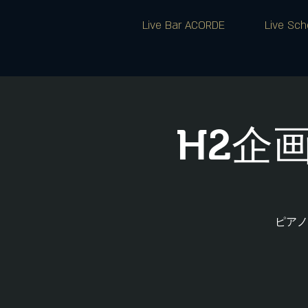
Live Bar ACORDE
Live Sch
H2企
ピアノ