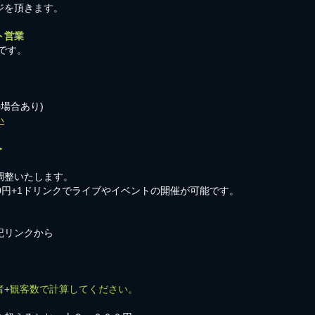
ジを頂きます。
ト営業
です。
の場合あり)
い
＞
調整いたします。
00円+1ドリンクでライブやイベントの開催が可能です。
記リンクから
者+観客数で計算してください。