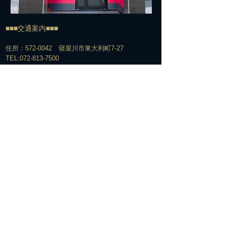
■■■交通案内■■■
住所：572-0042 寝屋川市東大利町7-27
TEL:
072-813-7500
​電車でお越しの方＞＞＞
経路①
京阪寝屋川市駅下車
↓
北改札口からエスカレーター脇の階段で1Fへ
↓
エスカレーターを下りてすぐの構内通路を右へ
↓
駅の下をくぐって階段を上がる
↓
階段を上がって右手の交番の前を通過
↓
そのまま真っ直ぐ信号のある横断歩道を越え、橋を渡る
↓
橋を渡った所て2つ目の信号を更に西へ直進