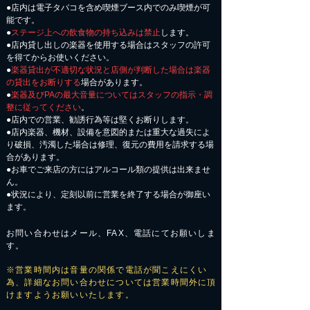
●店内は電子タバコを含め喫煙ブース内でのみ喫煙が可
能です。
●
ステージ上への飲食物の持ち込みは禁止
します。
●店内貸し出しの楽器を使用する場合はスタッフの許可
を得てからお使いください。
●
楽器貸出が不適切な状況と店側が判断した場合は楽器
の貸出をお断りする
場合があります。
●
楽器及びPAの最大音量についてはスタッフの指示・調
整に従ってください
。
●店内での営業、勧誘行為等は堅くお断りします。
●店内楽器、機材、設備を意図的または重大な過失によ
り破損、汚濁した場合は修理、復元の費用を請求する場
合があります。
​●お車でご来店の方にはアルコール類の提供は出来ませ
ん。
●状況により、定刻以前に営業を終了する場合が御座い
ます。
お問い合わせはメール、FAX、電話にてお願いしま
す。
※営業時間内は音量の関係で電話が聞こえにくい
為、詳細なお問い合わせについては営業時間外に頂
けますようお願いいたします。