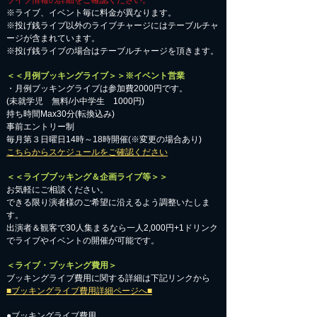
ライブ情報の詳細をご確認ください。
※ライブ、イベント毎に料金が異なります。
※投げ銭ライブ以外のライブチャージにはテーブルチャ
ージが含まれています。
※投げ銭ライブの場合はテーブルチャージを頂きます。
＜＜月例ブッキングライブ＞＞※イベント営業
・月例ブッキングライブは参加費2000円です。
​(未就学児 無料/小中学生 1000円)
持ち時間Max30分(転換込み)
事前エントリー制
毎月第３日曜日14時～18時開催(※変更の場合あり)
こちらからスケジュールをご確認ください
＜＜ライブブッキング＆企画ライブ等＞＞
お気軽にご相談ください。​
​できる限り演者様のご希望に沿えるよう調整いたしま
す。
出演者＆観客で30人集まるなら一人2,000円+1ドリンク
でライブやイベントの開催が可能です。
＜ライブ・ブッキング費用＞
ブッキングライブ費用に関する詳細は下記リンクから
■ブッキングライブ費用詳細ページへ■
●ブッキングライブ費用