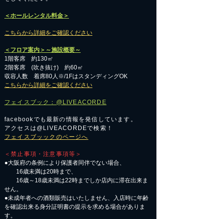
＜ホールレンタル料金＞
こちらから詳細をご確認ください
＜フロア案内＞～施設概要～
1階客席 約130㎡
2階客席 (吹き抜け) 約60㎡
収容人数 着席80人※/1FはスタンディングOK
こちらから詳細をご確認ください
フェイスブック：@LIVEACORDE
facebookでも最新の情報を発信しています。
アクセスは@LIVEACORDEで検索！
フェイスブッックのページへ
＜禁止事項・注意事項等＞
●大阪府の条例により保護者同伴でない場合、
16歳未満は20時まで、
16歳～18歳未満は22時までしか店内に滞在出来ま
せん。
●未成年者への酒類販売はいたしません、入店時に年齢
を確認出来る身分証明書の提示を求める場合がありま
す。