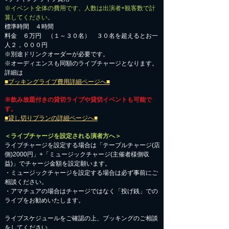
※イベント全体の費用です、人数は出演者+観客数で計
算してください。
標準時間 ４時間
料金 ６万円 （１～３０名） ３０名を超えるとお一
人２，０００円
※別途ドリンクオーダーが必要です。
※オーディエンスも同額のライブチャージとなります。
詳細は
■ブッキングライブ費用詳細ページへ■
※飲み放題付きの貸切ライブや貸切イベントも可能で
す。
■貸し切りプランの詳細ページへ■
＜ライブチャージを設定される演者方へ＞
ライブチャージを設定する場合は「テーブルチャージ(店
側)2000円」+「ミュージックチャージ(主催者様側収
益)」でチャージ金額を設定願います。
・ミュージックチャージを設定する場合は必ず事前にご
相談ください。
​・アマチュアの場合はチャージではなく「投げ銭」での
ライブをお勧めいたします。
​ライブスケジュールをご確認の上、ブッキングのご相談
をしてください。