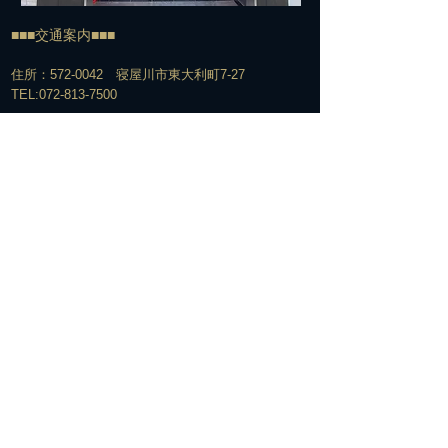
■■■交通案内■■■
住所：572-0042 寝屋川市東大利町7-27
TEL:
072-813-7500
​電車でお越しの方＞＞＞
経路①
京阪寝屋川市駅下車
↓
北改札口からエスカレーター脇の階段で1Fへ
↓
エスカレーターを下りてすぐの構内通路を右へ
↓
駅の下をくぐって階段を上がる
↓
階段を上がって右手の交番の前を通過
↓
そのまま真っ直ぐ信号のある横断歩道を越え、橋を渡る
↓
橋を渡った所て2つ目の信号を更に西へ直進
↓
そのままゆるい坂を下って約100M直進