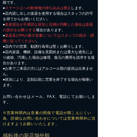
能です。
●
ステージ上への飲食物の持ち込みは禁止
します。
●店内貸し出しの楽器を使用する場合はスタッフの許可
を得てからお使いください。
●
楽器貸出が不適切な状況と店側が判断した場合は楽器
の貸出をお断りする
場合があります。
●
楽器及びPAの最大音量についてはスタッフの指示・調
整に従ってください
。
●店内での営業、勧誘行為等は堅くお断りします。
●店内楽器、機材、設備を意図的または重大な過失によ
り破損、汚濁した場合は修理、復元の費用を請求する場
合があります。
​●お車でご来店の方にはアルコール類の提供は出来ませ
ん。
●状況により、定刻以前に営業を終了する場合が御座い
ます。
お問い合わせはメール、FAX、電話にてお願いしま
す。
※営業時間内は音量の関係で電話が聞こえにくい
為、詳細なお問い合わせについては営業時間外に頂
けますようお願いいたします。
​移転後の新店舗外観