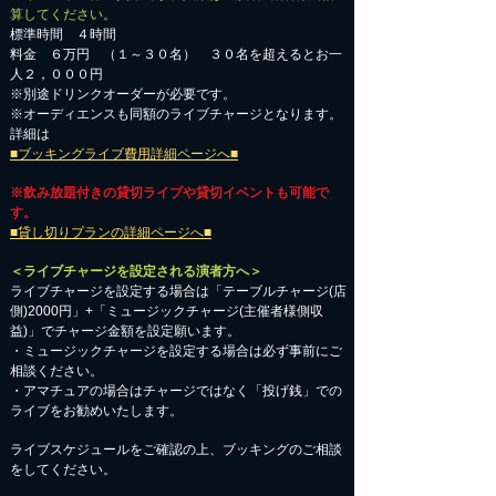
算してください。
標準時間 ４時間
料金 ６万円 （１～３０名） ３０名を超えるとお一
人２，０００円
※別途ドリンクオーダーが必要です。
※オーディエンスも同額のライブチャージとなります。
詳細は
■ブッキングライブ費用詳細ページへ■
※飲み放題付きの貸切ライブや貸切イベントも可能で
す。
■貸し切りプランの詳細ページへ■
＜ライブチャージを設定される演者方へ＞
ライブチャージを設定する場合は「テーブルチャージ(店
側)2000円」+「ミュージックチャージ(主催者様側収
益)」でチャージ金額を設定願います。
・ミュージックチャージを設定する場合は必ず事前にご
相談ください。
​・アマチュアの場合はチャージではなく「投げ銭」での
ライブをお勧めいたします。
​ライブスケジュールをご確認の上、ブッキングのご相談
をしてください。