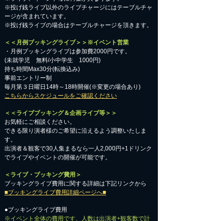
※投げ銭ライブ以外のライブチャージにはテーブルチャ
ージが含まれています。
※投げ銭ライブの場合はテーブルチャージを頂きます。
＜＜月例ブッキングライブ＞＞※イベント営業
・月例ブッキングライブは参加費2000円です。
​(未就学児 無料/小中学生 1000円)
持ち時間Max30分(転換込み)
事前エントリー制
毎月第３日曜日14時～18時開催(※変更の場合あり)
こちらからスケジュールをご確認ください
＜＜ライブブッキング＆企画ライブ等＞＞
お気軽にご相談ください。​
​できる限り演者様のご希望に沿えるよう調整いたしま
す。
出演者＆観客で30人集まるなら一人2,000円+1ドリンク
でライブやイベントの開催が可能です。
＜ライブ・ブッキング費用＞
ブッキングライブ費用に関する詳細は下記リンクから
■ブッキングライブ費用詳細ページへ■
●ブッキングライブ費用
※イベント全体の費用です、人数は出演者+観客数で計