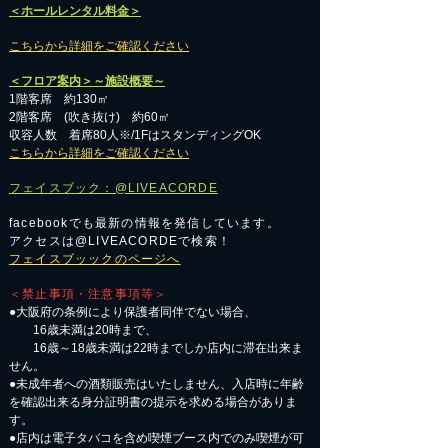
＜ホールレンタル料金＞
こちらから詳細をご確認ください
＜フロア案内＞～施設概要～
1階客席 約130㎡
2階客席 (吹き抜け) 約60㎡
収容人数 着席80人※/1FはスタンディングOK
こちらから詳細をご確認ください
フェイスブック：@LIVEACORDE
facebookでも最新の情報を発信しています。
アクセスは@LIVEACORDEで検索！
フェイスブッックのページへ
＜禁止事項・注意事項等＞
●大阪府の条例により保護者同伴でない場合、
16歳未満は20時まで、
16歳～18歳未満は22時までしか店内に滞在出来ま
せん。
●未成年者への酒類販売はいたしません、入店時に年齢
を確認出来る身分証明書の提示を求める場合がありま
す。
●店内は電子タバコを含め喫煙ブース内でのみ喫煙が可