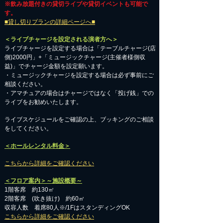
※飲み放題付きの貸切ライブや貸切イベントも可能で
す。
■貸し切りプランの詳細ページへ■
＜ライブチャージを設定される演者方へ＞
ライブチャージを設定する場合は「テーブルチャージ(店
側)2000円」+「ミュージックチャージ(主催者様側収
益)」でチャージ金額を設定願います。
・ミュージックチャージを設定する場合は必ず事前にご
相談ください。
​・アマチュアの場合はチャージではなく「投げ銭」での
ライブをお勧めいたします。
​ライブスケジュールをご確認の上、ブッキングのご相談
をしてください。
＜ホールレンタル料金＞
こちらから詳細をご確認ください
＜フロア案内＞～施設概要～
1階客席 約130㎡
2階客席 (吹き抜け) 約60㎡
収容人数 着席80人※/1FはスタンディングOK
こちらから詳細をご確認ください