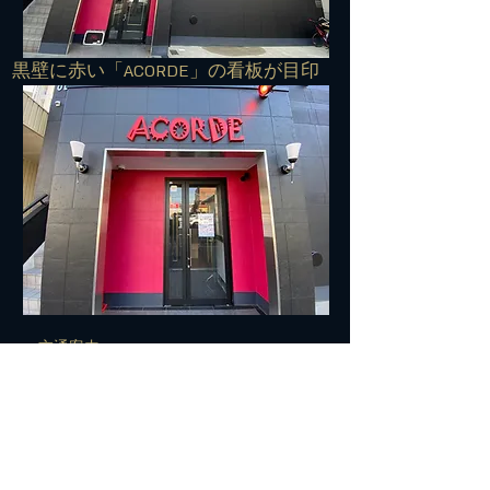
​黒壁に赤い「ACORDE」の看板が目印
■■■交通案内■■■
住所：572-0042 寝屋川市東大利町7-27
TEL:
072-813-7500
​電車でお越しの方＞＞＞