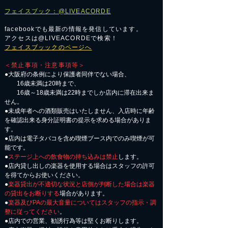
フェイスブック：@LIVEACORDE
facebookでも最新の情報を発信しています。
アクセスは@LIVEACORDEで検索！
フェイスブッックのページへ
＜禁止事項・注意事項等＞
●大阪府の条例により保護者同伴でない場合、
16歳未満は20時まで、
16歳～18歳未満は22時までしか店内に滞在出来ま
せん。
●未成年者への酒類販売はいたしません、入店時に年齢
を確認出来る身分証明書の提示を求める場合がありま
す。
●店内は電子タバコを含め喫煙ブース内でのみ喫煙が可
能です。
●
ステージ上への飲食物の持ち込みは禁止
します。
●店内貸し出しの楽器を使用する場合はスタッフの許可
を得てからお使いください。
●
楽器貸出が不適切な状況と店側が判断した場合は楽器
の貸出をお断りする
場合があります。
●
楽器及びPAの最大音量についてはスタッフの指示・調
整に従ってください
。
●店内での営業、勧誘行為等は堅くお断りします。