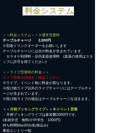
料金システム
＜＜料金システム＞＞※通常営業時
テーブルチャージ 2,000円
※別途ドリンクオーダーをお願いします
テーブルチャージには次の料金が含まれています。
カラオケ利用料・店内楽器使用料 (楽器の使用はスタ
ッフに許可を得てください)
＜＜ライブ営業時の料金＞＞
ライブ情報の詳細をご確認ください。
※ライブ、イベント毎に料金が異なります。
※投げ銭ライブ以外のライブチャージにはテーブルチャ
ージが含まれています。
※投げ銭ライブの場合はテーブルチャージを頂きます。
＜＜月例ブッキングライブ＞＞※イベント営業
・月例ブッキングライブは参加費2000円です。
​(未就学児 無料/小中学生 1000円)
持ち時間Max30分(転換込み)
事前エントリー制