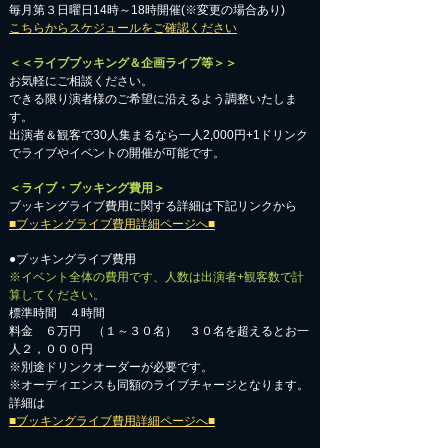
毎月第３日曜日14時～18時開催(※変更の場合あり)
こちらからスケジュールをご確認ください
＜＜ライブブッキング＆企画ライブ等＞＞
お気軽にご相談ください。​
​できる限り演者様のご希望に沿えるよう調整いたしま
す。
出演者＆観客で30人集まるなら一人2,000円+1ドリンク
でライブやイベントの開催が可能です。
＜ライブ・ブッキング費用＞
ブッキングライブ費用に関する詳細は下記リンクから
■ブッキングライブ費用詳細ページへ■
●ブッキングライブ費用
※イベント全体の費用です、人数は出演者+観客数で計
算してください。
標準時間 ４時間
料金 ６万円 （１～３０名） ３０名を超えるとお一
人２，０００円
※別途ドリンクオーダーが必要です。
※オーディエンスも同額のライブチャージとなります。
詳細は
■ブッキングライブ費用詳細ページへ■