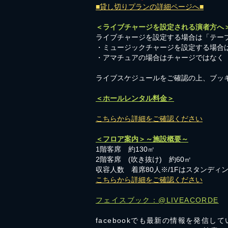
■貸し切りプランの詳細ページへ■
＜ライブチャージを設定される演者方へ
ライブチャージを設定する場合は「テーブ
・ミュージックチャージを設定する場合
​・アマチュアの場合はチャージではなく
​ライブスケジュールをご確認の上、ブッ
＜ホールレンタル料金＞
こちらから詳細をご確認ください
＜フロア案内＞～施設概要～
1階客席 約130㎡
2階客席 (吹き抜け) 約60㎡
収容人数 着席80人※/1Fはスタンディン
こちらから詳細をご確認ください
フェイスブック：@LIVEACORDE
facebookでも最新の情報を発信し