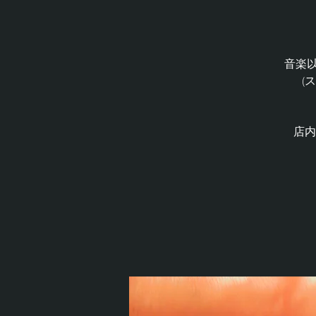
音楽以
(
店内