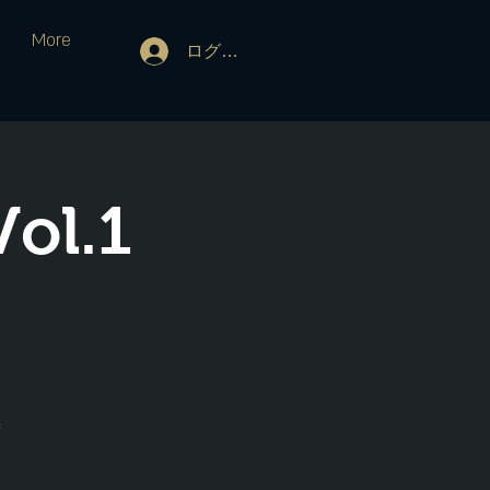
More
ログイン
l.1
度