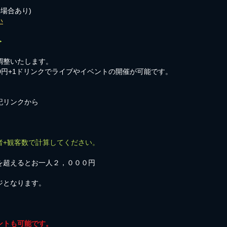
の場合あり)
い
＞
調整いたします。
00円+1ドリンクでライブやイベントの開催が可能です。
記リンクから
者+観客数で計算してください。
を超えるとお一人２，０００円
ジとなります。
ントも可能です。