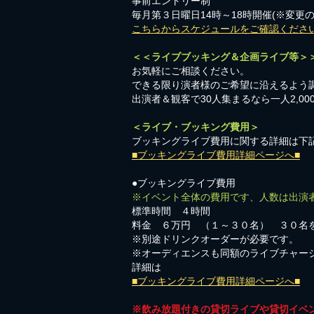
事前エントリー制
毎月第３日曜日14時～18時開催(※変更
こちらからスケジュールをご確認くださ
＜＜ライブブッキング＆企画ライブ等＞
お気軽にご相談ください。​
​できる限り演者様のご希望に沿えるよう
出演者＆観客で30人集まるなら一人2,0
＜ライブ・ブッキング費用＞
ブッキングライブ費用に関する詳細は下
■ブッキングライブ費用詳細ページへ■
●ブッキングライブ費用
※イベント全体の費用です、人数は出演
標準時間 ４時間
料金 ６万円 （１～３０名） ３０名
※別途ドリンクオーダーが必要です。
※オーディエンスも同額のライブチャー
詳細は
■ブッキングライブ費用詳細ページへ■
※飲み放題付きの貸切ライブや貸切イベ