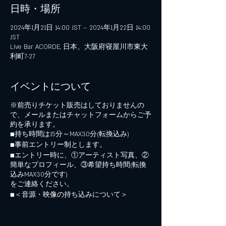
日時・場所
2024年1月21日 14:00 JST – 2024年1月22日 14:00
JST
Live Bar ACORDE, 日本、大阪府寝屋川市東大
利町7-27
イベントについて
※前売りチケット販売はしておりませんの
で、メールまたはチャットフォームからご予
約を承ります。
■持ち時間は15分～MAX30分(転換込み)
■事前エントリー制とします。
■エントリー時に、①アーティスト写真、②
簡単なプロフィール、③希望持ち時間(転換
込みMAX30分です)
をご連絡ください。
■＜音源・映像の持ち込みについて＞
■音源は携帯プレイヤーなどご自身でスター
トストップ操作出来るものが望ましいです。
■音源として持ち込み、スタッフがスタート