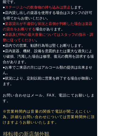
能です。
●
ステージ上への飲食物の持ち込みは禁止
します。
●店内貸し出しの楽器を使用する場合はスタッフの許可
を得てからお使いください。
●
楽器貸出が不適切な状況と店側が判断した場合は楽器
の貸出をお断りする
場合があります。
●
楽器及びPAの最大音量についてはスタッフの指示・調
整に従ってください
。
●店内での営業、勧誘行為等は堅くお断りします。
●店内楽器、機材、設備を意図的または重大な過失によ
り破損、汚濁した場合は修理、復元の費用を請求する場
合があります。
​●お車でご来店の方にはアルコール類の提供は出来ませ
ん。
●状況により、定刻以前に営業を終了する場合が御座い
ます。
お問い合わせはメール、FAX、電話にてお願いしま
す。
※営業時間内は音量の関係で電話が聞こえにくい
為、詳細なお問い合わせについては営業時間外に頂
けますようお願いいたします。
​移転後の新店舗外観