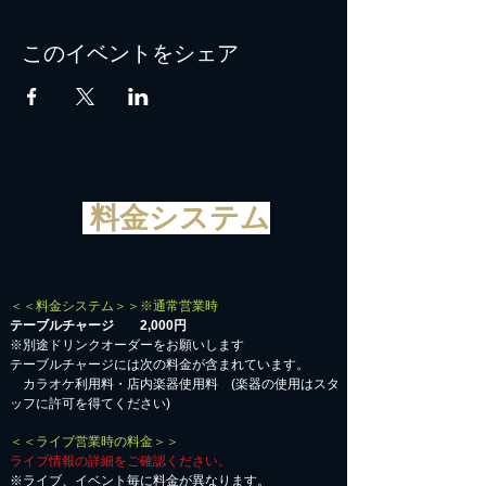
操作する場合は、出来ればCDよりもUSBメ
モリでお願いします。
このイベントをシェア
■映像持ち込みはモニタの配置が必要ですの
で必ず事前連絡ください。
■参加費2,000円+ドリンクオーダー
■※店内カラオケでの歌唱はお断りします。
■オーディエンスとしてのご参加ももちろん
大歓迎です。
料金システム
＜＜料金システム＞＞※通常営業時
テーブルチャージ 2,000円
※別途ドリンクオーダーをお願いします
テーブルチャージには次の料金が含まれています。
カラオケ利用料・店内楽器使用料 (楽器の使用はスタ
ッフに許可を得てください)
＜＜ライブ営業時の料金＞＞
ライブ情報の詳細をご確認ください。
※ライブ、イベント毎に料金が異なります。