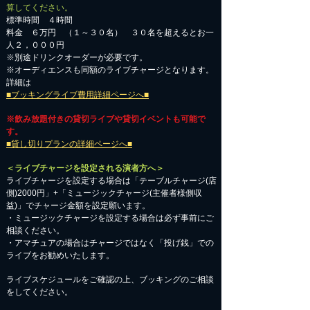
算してください。
標準時間 ４時間
料金 ６万円 （１～３０名） ３０名を超えるとお一
人２，０００円
※別途ドリンクオーダーが必要です。
※オーディエンスも同額のライブチャージとなります。
詳細は
■ブッキングライブ費用詳細ページへ■
※飲み放題付きの貸切ライブや貸切イベントも可能で
す。
■貸し切りプランの詳細ページへ■
＜ライブチャージを設定される演者方へ＞
ライブチャージを設定する場合は「テーブルチャージ(店
側)2000円」+「ミュージックチャージ(主催者様側収
益)」でチャージ金額を設定願います。
・ミュージックチャージを設定する場合は必ず事前にご
相談ください。
​・アマチュアの場合はチャージではなく「投げ銭」での
ライブをお勧めいたします。
​ライブスケジュールをご確認の上、ブッキングのご相談
をしてください。