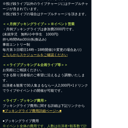
※投げ銭ライブ以外のライブチャージにはテーブルチャ
ージが含まれています。
※投げ銭ライブの場合はテーブルチャージを頂きます。
＜＜月例ブッキングライブ＞＞※イベント営業
・月例ブッキングライブは参加費2000円です。
​(未就学児 無料/小中学生 1000円)
持ち時間Max30分(転換込み)
事前エントリー制
毎月第３日曜日14時～18時開催(※変更の場合あり)
こちらからスケジュールをご確認ください
＜＜ライブブッキング＆企画ライブ等＞＞
お気軽にご相談ください。​
​できる限り演者様のご希望に沿えるよう調整いたしま
す。
出演者＆観客で30人集まるなら一人2,000円+1ドリンク
でライブやイベントの開催が可能です。
＜ライブ・ブッキング費用＞
ブッキングライブ費用に関する詳細は下記リンクから
■ブッキングライブ費用詳細ページへ■
●ブッキングライブ費用
※イベント全体の費用です、人数は出演者+観客数で計