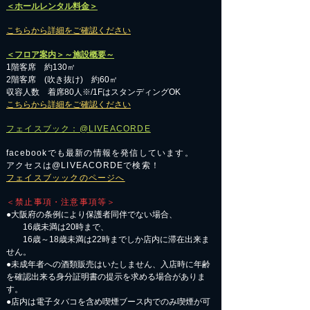
＜ホールレンタル料金＞
こちらから詳細をご確認ください
＜フロア案内＞～施設概要～
1階客席 約130㎡
2階客席 (吹き抜け) 約60㎡
収容人数 着席80人※/1FはスタンディングOK
こちらから詳細をご確認ください
フェイスブック：@LIVEACORDE
facebookでも最新の情報を発信しています。
アクセスは@LIVEACORDEで検索！
フェイスブッックのページへ
＜禁止事項・注意事項等＞
●大阪府の条例により保護者同伴でない場合、
16歳未満は20時まで、
16歳～18歳未満は22時までしか店内に滞在出来ま
せん。
●未成年者への酒類販売はいたしません、入店時に年齢
を確認出来る身分証明書の提示を求める場合がありま
す。
●店内は電子タバコを含め喫煙ブース内でのみ喫煙が可