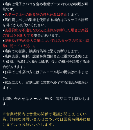
●店内は電子タバコを含め喫煙ブース内でのみ喫煙が可
能です。
●
ステージ上への飲食物の持ち込みは禁止
します。
●店内貸し出しの楽器を使用する場合はスタッフの許可
を得てからお使いください。
●
楽器貸出が不適切な状況と店側が判断した場合は楽器
の貸出をお断りする
場合があります。
●
楽器及びPAの最大音量についてはスタッフの指示・調
整に従ってください
。
●店内での営業、勧誘行為等は堅くお断りします。
●店内楽器、機材、設備を意図的または重大な過失によ
り破損、汚濁した場合は修理、復元の費用を請求する場
合があります。
​●お車でご来店の方にはアルコール類の提供は出来ませ
ん。
●状況により、定刻以前に営業を終了する場合が御座い
ます。
お問い合わせはメール、FAX、電話にてお願いしま
す。
※営業時間内は音量の関係で電話が聞こえにくい
為、詳細なお問い合わせについては営業時間外に頂
けますようお願いいたします。