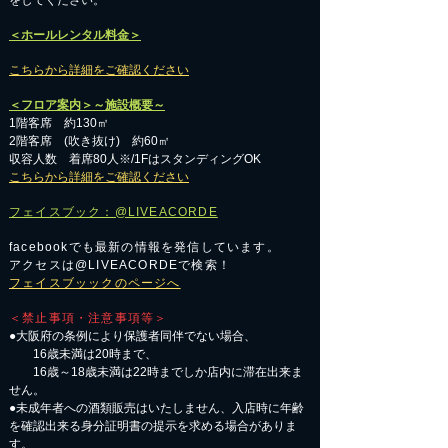
をしてください。
＜ホールレンタル料金＞
こちらから詳細をご確認ください
＜フロア案内＞～施設概要～
1階客席 約130㎡
2階客席 (吹き抜け) 約60㎡
収容人数 着席80人※/1FはスタンディングOK
こちらから詳細をご確認ください
フェイスブック：@LIVEACORDE
facebookでも最新の情報を発信しています。
アクセスは@LIVEACORDEで検索！
フェイスブッックのページへ
＜禁止事項・注意事項等＞
●大阪府の条例により保護者同伴でない場合、
16歳未満は20時まで、
16歳～18歳未満は22時までしか店内に滞在出来ま
せん。
●未成年者への酒類販売はいたしません、入店時に年齢
を確認出来る身分証明書の提示を求める場合がありま
す。