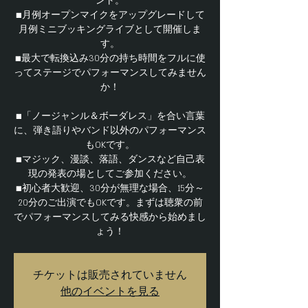
ント。
■月例オープンマイクをアップグレードして
月例ミニブッキングライブとして開催しま
す。
■最大で転換込み30分の持ち時間をフルに使
ってステージでパフォーマンスしてみません
か！
■「ノージャンル＆ボーダレス」を合い言葉
に、弾き語りやバンド以外のパフォーマンス
もOKです。
■マジック、漫談、落語、ダンスなど自己表
現の発表の場としてご参加ください。
■初心者大歓迎、30分が無理な場合、15分～
20分のご出演でもOKです。まずは聴衆の前
でパフォーマンスしてみる快感から始めまし
ょう！
チケットは販売されていません
他のイベントを見る