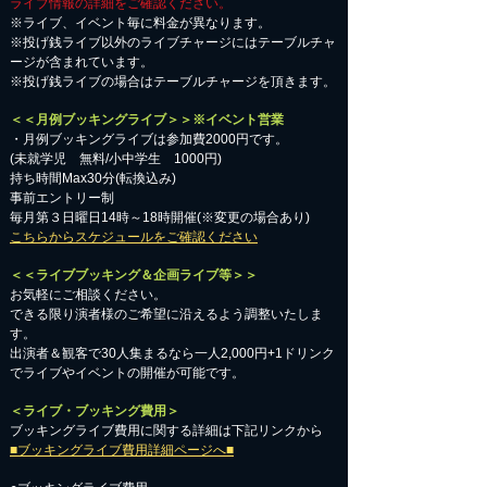
ライブ情報の詳細をご確認ください。
※ライブ、イベント毎に料金が異なります。
※投げ銭ライブ以外のライブチャージにはテーブルチャ
ージが含まれています。
※投げ銭ライブの場合はテーブルチャージを頂きます。
＜＜月例ブッキングライブ＞＞※イベント営業
・月例ブッキングライブは参加費2000円です。
​(未就学児 無料/小中学生 1000円)
持ち時間Max30分(転換込み)
事前エントリー制
毎月第３日曜日14時～18時開催(※変更の場合あり)
こちらからスケジュールをご確認ください
＜＜ライブブッキング＆企画ライブ等＞＞
お気軽にご相談ください。​
​できる限り演者様のご希望に沿えるよう調整いたしま
す。
出演者＆観客で30人集まるなら一人2,000円+1ドリンク
でライブやイベントの開催が可能です。
＜ライブ・ブッキング費用＞
ブッキングライブ費用に関する詳細は下記リンクから
■ブッキングライブ費用詳細ページへ■