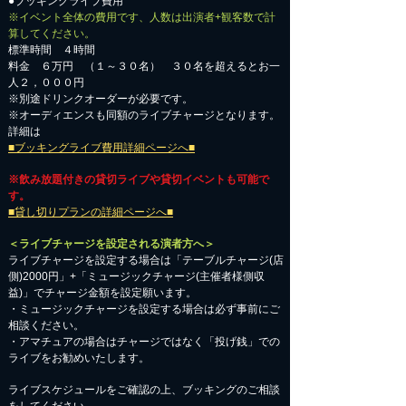
●ブッキングライブ費用
※イベント全体の費用です、人数は出演者+観客数で計
算してください。
標準時間 ４時間
料金 ６万円 （１～３０名） ３０名を超えるとお一
人２，０００円
※別途ドリンクオーダーが必要です。
※オーディエンスも同額のライブチャージとなります。
詳細は
■ブッキングライブ費用詳細ページへ■
※飲み放題付きの貸切ライブや貸切イベントも可能で
す。
■貸し切りプランの詳細ページへ■
＜ライブチャージを設定される演者方へ＞
ライブチャージを設定する場合は「テーブルチャージ(店
側)2000円」+「ミュージックチャージ(主催者様側収
益)」でチャージ金額を設定願います。
・ミュージックチャージを設定する場合は必ず事前にご
相談ください。
​・アマチュアの場合はチャージではなく「投げ銭」での
ライブをお勧めいたします。
​ライブスケジュールをご確認の上、ブッキングのご相談