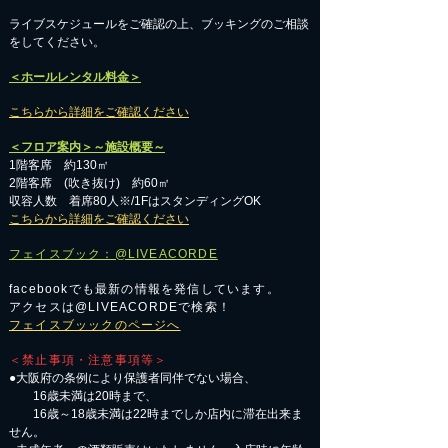
​ライブスケジュールをご確認の上、ブッキングのご相談
をしてください。
＜ホールレンタル料金＞
こちらから詳細をご確認ください
＜フロア案内＞～施設概要～
1階客席 約130㎡
2階客席 (吹き抜け) 約60㎡
収容人数 着席80人※/1FはスタンディングOK
こちらから詳細をご確認ください
フェイスブック：@LIVEACORDE
facebookでも最新の情報を発信しています。
アクセスは@LIVEACORDEで検索！
フェイスブッックのページへ
＜禁止事項・注意事項等＞
●大阪府の条例により保護者同伴でない場合、
16歳未満は20時まで、
16歳～18歳未満は22時までしか店内に滞在出来ま
せん。