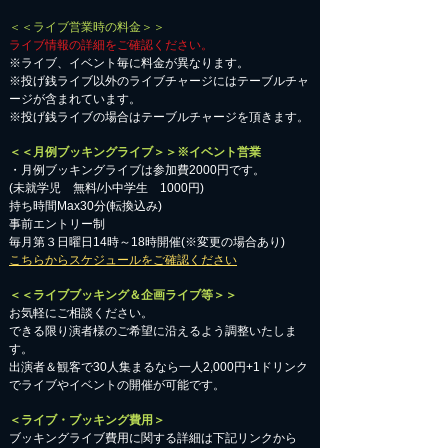
＜＜ライブ営業時の料金＞＞
ライブ情報の詳細をご確認ください。
※ライブ、イベント毎に料金が異なります。
※投げ銭ライブ以外のライブチャージにはテーブルチャ
ージが含まれています。
※投げ銭ライブの場合はテーブルチャージを頂きます。
＜＜月例ブッキングライブ＞＞※イベント営業
・月例ブッキングライブは参加費2000円です。
​(未就学児 無料/小中学生 1000円)
持ち時間Max30分(転換込み)
事前エントリー制
毎月第３日曜日14時～18時開催(※変更の場合あり)
こちらからスケジュールをご確認ください
＜＜ライブブッキング＆企画ライブ等＞＞
お気軽にご相談ください。​
​できる限り演者様のご希望に沿えるよう調整いたしま
す。
出演者＆観客で30人集まるなら一人2,000円+1ドリンク
でライブやイベントの開催が可能です。
＜ライブ・ブッキング費用＞
ブッキングライブ費用に関する詳細は下記リンクから