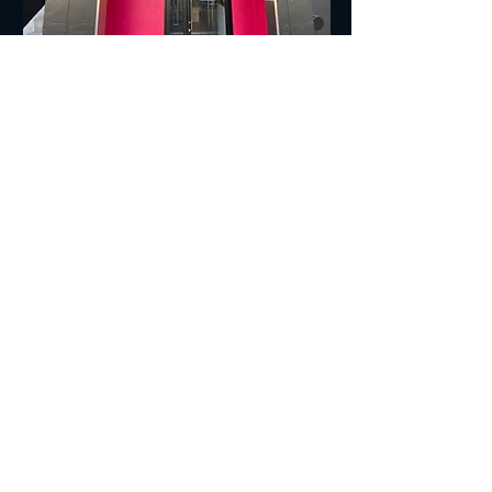
■■■交通案内■■■
住所：572-0042 寝屋川市東大利町7-27
TEL:
072-813-7500
​電車でお越しの方＞＞＞
経路①
京阪寝屋川市駅下車
↓
北改札口からエスカレーター脇の階段で1Fへ
↓
エスカレーターを下りてすぐの構内通路を右へ
↓
駅の下をくぐって階段を上がる
↓
階段を上がって右手の交番の前を通過
↓
そのまま真っ直ぐ信号のある横断歩道を越え、橋を渡る