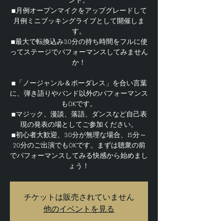
ント。
■月例オープンマイクをアップグレードして
月例ミニブッキングライブとして開催しま
す。
■最大で転換込み30分の持ち時間をフルに使
ってステージでパフォーマンスしてみません
か！
■「ノージャンル＆ボーダレス」を合い言葉
に、弾き語りやバンド以外のパフォーマンス
もOKです。
■マジック、漫談、落語、ダンスなど自己表
現の発表の場としてご参加ください。
■初心者大歓迎、30分が無理な場合、15分～
20分のご出演でもOKです。まずは聴衆の前
でパフォーマンスしてみる快感から始めまし
ょう！
チケットは販売されていません
他のイベントを見る