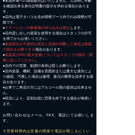
●未成年者への酒類販売はいたしません、入店時に年齢
を確認出来る身分証明書の提示を求める場合がありま
す。
●店内は電子タバコを含め喫煙ブース内でのみ喫煙が可
能です。
●
ステージ上への飲食物の持ち込みは禁止
します。
●店内貸し出しの楽器を使用する場合はスタッフの許可
を得てからお使いください。
●
楽器貸出が不適切な状況と店側が判断した場合は楽器
の貸出をお断りする
場合があります。
●
楽器及びPAの最大音量についてはスタッフの指示・調
整に従ってください
。
●店内での営業、勧誘行為等は堅くお断りします。
●店内楽器、機材、設備を意図的または重大な過失によ
り破損、汚濁した場合は修理、復元の費用を請求する場
合があります。
​●お車でご来店の方にはアルコール類の提供は出来ませ
ん。
●状況により、定刻以前に営業を終了する場合が御座い
ます。
お問い合わせはメール、FAX、電話にてお願いしま
す。
※営業時間内は音量の関係で電話が聞こえにくい