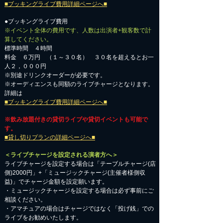
■ブッキングライブ費用詳細ページへ■
●ブッキングライブ費用
※イベント全体の費用です、人数は出演者+観客数で計
算してください。
標準時間 ４時間
料金 ６万円 （１～３０名） ３０名を超えるとお一
人２，０００円
※別途ドリンクオーダーが必要です。
※オーディエンスも同額のライブチャージとなります。
詳細は
■ブッキングライブ費用詳細ページへ■
※飲み放題付きの貸切ライブや貸切イベントも可能で
す。
■貸し切りプランの詳細ページへ■
＜ライブチャージを設定される演者方へ＞
ライブチャージを設定する場合は「テーブルチャージ(店
側)2000円」+「ミュージックチャージ(主催者様側収
益)」でチャージ金額を設定願います。
・ミュージックチャージを設定する場合は必ず事前にご
相談ください。
​・アマチュアの場合はチャージではなく「投げ銭」での
ライブをお勧めいたします。