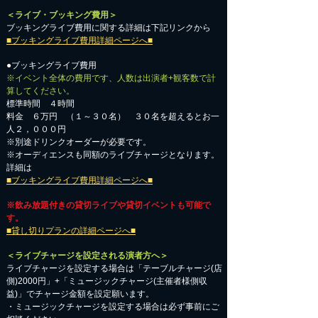
＜ライブ・ブッキング費用＞
ブッキングライブ費用に関する詳細は下記リンクから
■ブッキングライブ費用詳細ページへ■
●ブッキングライブ費用
※イベント全体の費用です、人数は出演者+観客数で計
算してください。
標準時間 ４時間
料金 ６万円 （１～３０名） ３０名を超えるとお一
人２，０００円
※別途ドリンクオーダーが必要です。
※オーディエンスも同額のライブチャージとなります。
詳細は
■ブッキングライブ費用詳細ページへ■
※飲み放題付きの貸切ライブや貸切イベントも可能で
す。
■貸し切りプランの詳細ページへ■
＜ライブチャージを設定される演者方へ＞
ライブチャージを設定する場合は「テーブルチャージ(店
側)2000円」+「ミュージックチャージ(主催者様側収
益)」でチャージ金額を設定願います。
・ミュージックチャージを設定する場合は必ず事前にご