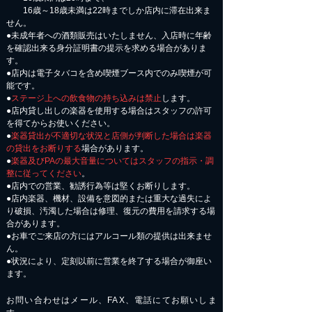
16歳～18歳未満は22時までしか店内に滞在出来ま
せん。
●未成年者への酒類販売はいたしません、入店時に年齢
を確認出来る身分証明書の提示を求める場合がありま
す。
●店内は電子タバコを含め喫煙ブース内でのみ喫煙が可
能です。
●
ステージ上への飲食物の持ち込みは禁止
します。
●店内貸し出しの楽器を使用する場合はスタッフの許可
を得てからお使いください。
●
楽器貸出が不適切な状況と店側が判断した場合は楽器
の貸出をお断りする
場合があります。
●
楽器及びPAの最大音量についてはスタッフの指示・調
整に従ってください
。
●店内での営業、勧誘行為等は堅くお断りします。
●店内楽器、機材、設備を意図的または重大な過失によ
り破損、汚濁した場合は修理、復元の費用を請求する場
合があります。
​●お車でご来店の方にはアルコール類の提供は出来ませ
ん。
●状況により、定刻以前に営業を終了する場合が御座い
ます。
お問い合わせはメール、FAX、電話にてお願いしま