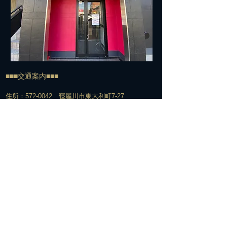
■■■交通案内■■■
住所：572-0042 寝屋川市東大利町7-27
TEL:
072-813-7500
​電車でお越しの方＞＞＞
経路①
京阪寝屋川市駅下車
↓
北改札口からエスカレーター脇の階段で1Fへ
↓
エスカレーターを下りてすぐの構内通路を右へ
↓
駅の下をくぐって階段を上がる
↓