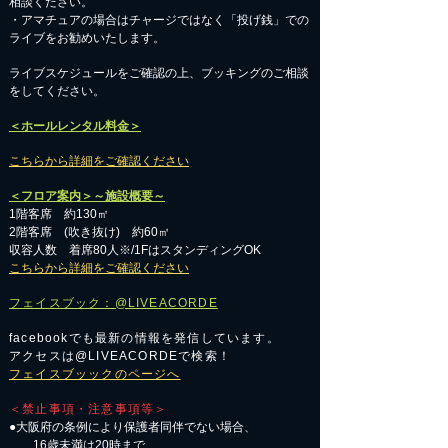
相談ください。
​・アマチュアの場合はチャージではなく「投げ銭」での
ライブをお勧めいたします。
​ライブスケジュールをご確認の上、ブッキングのご相談
をしてください。
＜ホールレンタル料金＞
こちらから詳細をご確認ください
＜フロア案内＞～施設概要～
1階客席 約130㎡
2階客席 (吹き抜け) 約60㎡
収容人数 着席80人※/1FはスタンディングOK
こちらから詳細をご確認ください
フェイスブック：@LIVEACORDE
facebookでも最新の情報を発信しています。
アクセスは@LIVEACORDEで検索！
フェイスブッックのページへ
＜禁止事項・注意事項等＞
●大阪府の条例により保護者同伴でない場合、
16歳未満は20時まで、