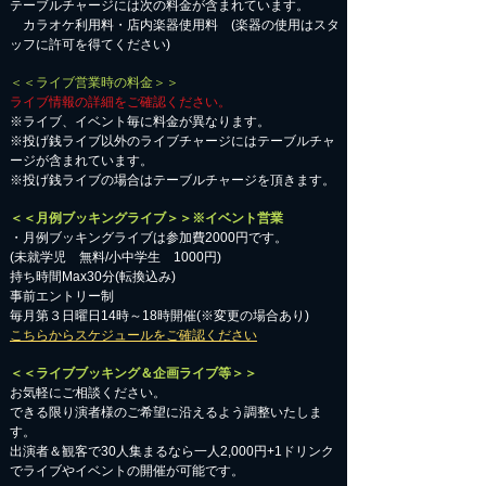
テーブルチャージには次の料金が含まれています。
カラオケ利用料・店内楽器使用料 (楽器の使用はスタ
ッフに許可を得てください)
＜＜ライブ営業時の料金＞＞
ライブ情報の詳細をご確認ください。
※ライブ、イベント毎に料金が異なります。
※投げ銭ライブ以外のライブチャージにはテーブルチャ
ージが含まれています。
※投げ銭ライブの場合はテーブルチャージを頂きます。
＜＜月例ブッキングライブ＞＞※イベント営業
・月例ブッキングライブは参加費2000円です。
​(未就学児 無料/小中学生 1000円)
持ち時間Max30分(転換込み)
事前エントリー制
毎月第３日曜日14時～18時開催(※変更の場合あり)
こちらからスケジュールをご確認ください
＜＜ライブブッキング＆企画ライブ等＞＞
お気軽にご相談ください。​
​できる限り演者様のご希望に沿えるよう調整いたしま
す。
出演者＆観客で30人集まるなら一人2,000円+1ドリンク
でライブやイベントの開催が可能です。