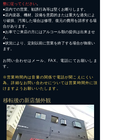
整に従ってください
。
●店内での営業、勧誘行為等は堅くお断りします。
●店内楽器、機材、設備を意図的または重大な過失によ
り破損、汚濁した場合は修理、復元の費用を請求する場
合があります。
​●お車でご来店の方にはアルコール類の提供は出来ませ
ん。
●状況により、定刻以前に営業を終了する場合が御座い
ます。
お問い合わせはメール、FAX、電話にてお願いしま
す。
※営業時間内は音量の関係で電話が聞こえにくい
為、詳細なお問い合わせについては営業時間外に頂
けますようお願いいたします。
​移転後の新店舗外観