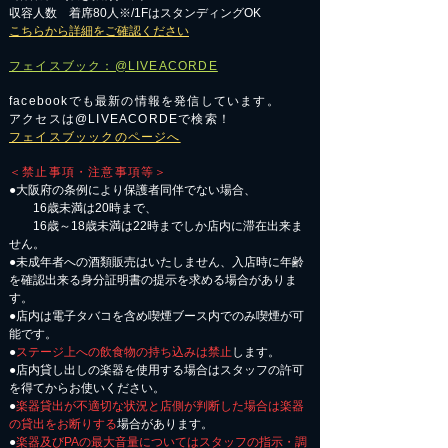
収容人数 着席80人※/1FはスタンディングOK
こちらから詳細をご確認ください
フェイスブック：@LIVEACORDE
facebookでも最新の情報を発信しています。
アクセスは@LIVEACORDEで検索！
フェイスブッックのページへ
＜禁止事項・注意事項等＞
●大阪府の条例により保護者同伴でない場合、
16歳未満は20時まで、
16歳～18歳未満は22時までしか店内に滞在出来ま
せん。
●未成年者への酒類販売はいたしません、入店時に年齢
を確認出来る身分証明書の提示を求める場合がありま
す。
●店内は電子タバコを含め喫煙ブース内でのみ喫煙が可
能です。
●
ステージ上への飲食物の持ち込みは禁止
します。
●店内貸し出しの楽器を使用する場合はスタッフの許可
を得てからお使いください。
●
楽器貸出が不適切な状況と店側が判断した場合は楽器
の貸出をお断りする
場合があります。
●
楽器及びPAの最大音量についてはスタッフの指示・調