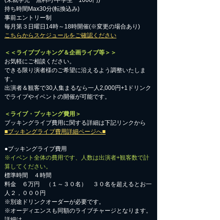
​(未就学児 無料/小中学生 1000円)
持ち時間Max30分(転換込み)
事前エントリー制
毎月第３日曜日14時～18時開催(※変更の場合あり)
こちらからスケジュールをご確認ください
＜＜ライブブッキング＆企画ライブ等＞＞
お気軽にご相談ください。​
​できる限り演者様のご希望に沿えるよう調整いたしま
す。
出演者＆観客で30人集まるなら一人2,000円+1ドリンク
でライブやイベントの開催が可能です。
＜ライブ・ブッキング費用＞
ブッキングライブ費用に関する詳細は下記リンクから
■ブッキングライブ費用詳細ページへ■
●ブッキングライブ費用
※イベント全体の費用です、人数は出演者+観客数で計
算してください。
標準時間 ４時間
料金 ６万円 （１～３０名） ３０名を超えるとお一
人２，０００円
※別途ドリンクオーダーが必要です。
※オーディエンスも同額のライブチャージとなります。
詳細は