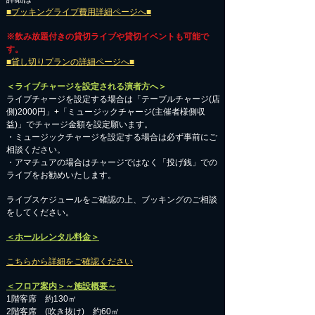
■ブッキングライブ費用詳細ページへ■
※飲み放題付きの貸切ライブや貸切イベントも可能で
す。
■貸し切りプランの詳細ページへ■
＜ライブチャージを設定される演者方へ＞
ライブチャージを設定する場合は「テーブルチャージ(店
側)2000円」+「ミュージックチャージ(主催者様側収
益)」でチャージ金額を設定願います。
・ミュージックチャージを設定する場合は必ず事前にご
相談ください。
​・アマチュアの場合はチャージではなく「投げ銭」での
ライブをお勧めいたします。
​ライブスケジュールをご確認の上、ブッキングのご相談
をしてください。
＜ホールレンタル料金＞
こちらから詳細をご確認ください
＜フロア案内＞～施設概要～
1階客席 約130㎡
2階客席 (吹き抜け) 約60㎡