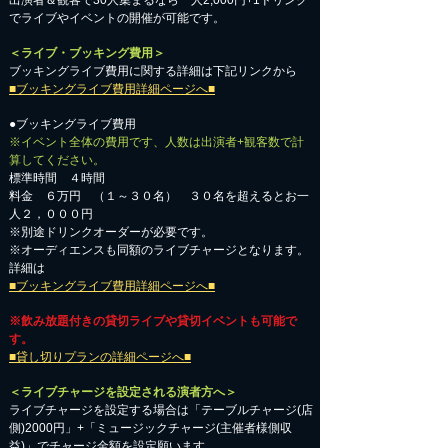
出演者＆観客で30人集まるなら一人2,000円+1ドリンク
でライブやイベントの開催が可能です。
＜ライブ・ブッキング費用＞
ブッキングライブ費用に関する詳細は下記リンクから
■ブッキングライブ費用詳細ページへ■
●ブッキングライブ費用
※イベント全体の費用です、人数は出演者+観客数で計
算してください。
標準時間 ４時間
料金 ６万円 （１～３０名） ３０名を超えるとお一
人２，０００円
※別途ドリンクオーダーが必要です。
※オーディエンスも同額のライブチャージとなります。
詳細は
■ブッキングライブ費用詳細ページへ■
※飲み放題付きの貸切ライブや貸切イベントも可能で
す。
■貸し切りプランの詳細ページへ■
＜ライブチャージを設定される演者方へ＞
ライブチャージを設定する場合は「テーブルチャージ(店
側)2000円」+「ミュージックチャージ(主催者様側収
益)」でチャージ金額を設定願います。