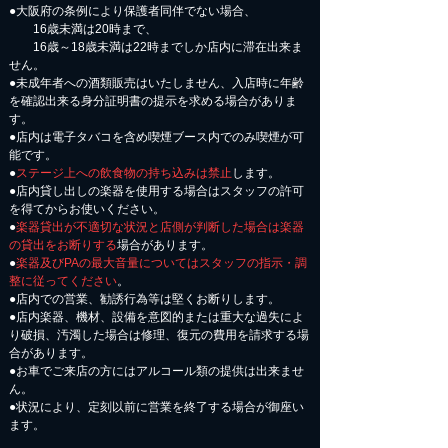
●大阪府の条例により保護者同伴でない場合、
16歳未満は20時まで、
16歳～18歳未満は22時までしか店内に滞在出来ま
せん。
●未成年者への酒類販売はいたしません、入店時に年齢
を確認出来る身分証明書の提示を求める場合がありま
す。
●店内は電子タバコを含め喫煙ブース内でのみ喫煙が可
能です。
●
ステージ上への飲食物の持ち込みは禁止
します。
●店内貸し出しの楽器を使用する場合はスタッフの許可
を得てからお使いください。
●
楽器貸出が不適切な状況と店側が判断した場合は楽器
の貸出をお断りする
場合があります。
●
楽器及びPAの最大音量についてはスタッフの指示・調
整に従ってください
。
●店内での営業、勧誘行為等は堅くお断りします。
●店内楽器、機材、設備を意図的または重大な過失によ
り破損、汚濁した場合は修理、復元の費用を請求する場
合があります。
​●お車でご来店の方にはアルコール類の提供は出来ませ
ん。
●状況により、定刻以前に営業を終了する場合が御座い
ます。