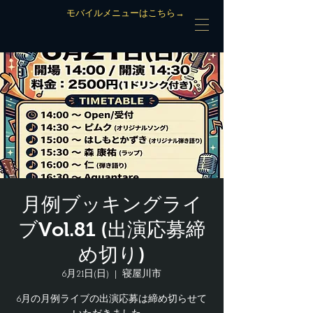
モバイルメニューはこちら→
月例ブッキングライ
ブVol.81 (出演応募締
め切り)
6月21日(日)
  |  
寝屋川市
6月の月例ライブの出演応募は締め切らせて