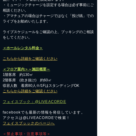
・ミュージックチャージを設定する場合は必ず事前にご
相談ください。
​・アマチュアの場合はチャージではなく「投げ銭」での
ライブをお勧めいたします。
​ライブスケジュールをご確認の上、ブッキングのご相談
をしてください。
＜ホールレンタル料金＞
こちらから詳細をご確認ください
＜フロア案内＞～施設概要～
1階客席 約130㎡
2階客席 (吹き抜け) 約60㎡
収容人数 着席80人※/1FはスタンディングOK
こちらから詳細をご確認ください
フェイスブック：@LIVEACORDE
facebookでも最新の情報を発信しています。
アクセスは@LIVEACORDEで検索！
フェイスブッックのページへ
＜禁止事項・注意事項等＞