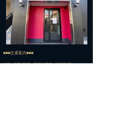
■■■交通案内■■■
住所：572-0042 寝屋川市東大利町7-27
TEL:
072-813-7500
​電車でお越しの方＞＞＞
経路①
京阪寝屋川市駅下車
↓
北改札口からエスカレーター脇の階段で1Fへ
↓
エスカレーターを下りてすぐの構内通路を右へ
↓