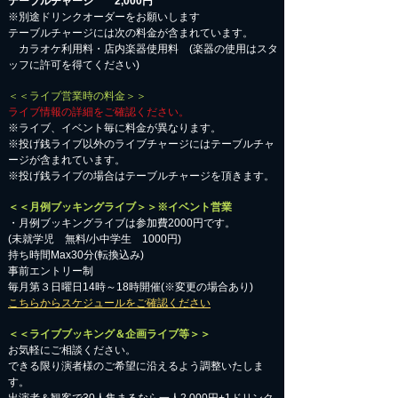
テーブルチャージ 2,000円
※別途ドリンクオーダーをお願いします
テーブルチャージには次の料金が含まれています。
カラオケ利用料・店内楽器使用料 (楽器の使用はスタ
ッフに許可を得てください)
＜＜ライブ営業時の料金＞＞
ライブ情報の詳細をご確認ください。
※ライブ、イベント毎に料金が異なります。
※投げ銭ライブ以外のライブチャージにはテーブルチャ
ージが含まれています。
※投げ銭ライブの場合はテーブルチャージを頂きます。
＜＜月例ブッキングライブ＞＞※イベント営業
・月例ブッキングライブは参加費2000円です。
​(未就学児 無料/小中学生 1000円)
持ち時間Max30分(転換込み)
事前エントリー制
毎月第３日曜日14時～18時開催(※変更の場合あり)
こちらからスケジュールをご確認ください
＜＜ライブブッキング＆企画ライブ等＞＞
お気軽にご相談ください。​
​できる限り演者様のご希望に沿えるよう調整いたしま
す。