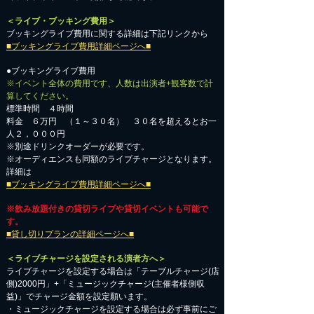
＜ライブ・ブッキング費用＞
ブッキングライブ費用に関する詳細は下記リンクから
■ブッキングライブ費用詳細ページへ■
●ブッキングライブ費用
※イベント全体の費用です、人数は出演者+観客数で計
算してください。
標準時間 ４時間
料金 ６万円 （１～３０名） ３０名を超えるとお一
人２，０００円
※別途ドリンクオーダーが必要です。
※オーディエンスも同額のライブチャージとなります。
詳細は
■ブッキングライブ費用詳細ページへ■
※飲み放題付きの貸切ライブや貸切イベントも可能で
す。
■貸し切りプランの詳細ページへ■
＜ライブチャージを設定される演者方へ＞
ライブチャージを設定する場合は「テーブルチャージ(店
側)2000円」+「ミュージックチャージ(主催者様側収
益)」でチャージ金額を設定願います。
・ミュージックチャージを設定する場合は必ず事前にご