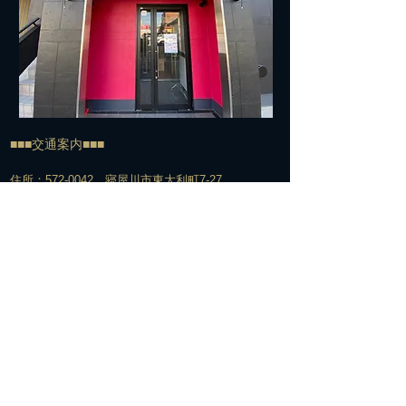
■■■交通案内■■■
住所：572-0042 寝屋川市東大利町7-27
TEL:
072-813-7500
​電車でお越しの方＞＞＞
経路①
京阪寝屋川市駅下車
↓
北改札口からエスカレーター脇の階段で1Fへ
↓
エスカレーターを下りてすぐの構内通路を右へ
↓
駅の下をくぐって階段を上がる
↓