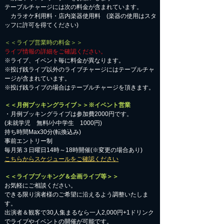
テーブルチャージには次の料金が含まれています。
カラオケ利用料・店内楽器使用料 (楽器の使用はスタ
ッフに許可を得てください)
＜＜ライブ営業時の料金＞＞
ライブ情報の詳細をご確認ください。
※ライブ、イベント毎に料金が異なります。
※投げ銭ライブ以外のライブチャージにはテーブルチャ
ージが含まれています。
※投げ銭ライブの場合はテーブルチャージを頂きます。
＜＜月例ブッキングライブ＞＞※イベント営業
・月例ブッキングライブは参加費2000円です。
​(未就学児 無料/小中学生 1000円)
持ち時間Max30分(転換込み)
事前エントリー制
毎月第３日曜日14時～18時開催(※変更の場合あり)
こちらからスケジュールをご確認ください
＜＜ライブブッキング＆企画ライブ等＞＞
お気軽にご相談ください。​
​できる限り演者様のご希望に沿えるよう調整いたしま
す。
出演者＆観客で30人集まるなら一人2,000円+1ドリンク
でライブやイベントの開催が可能です。