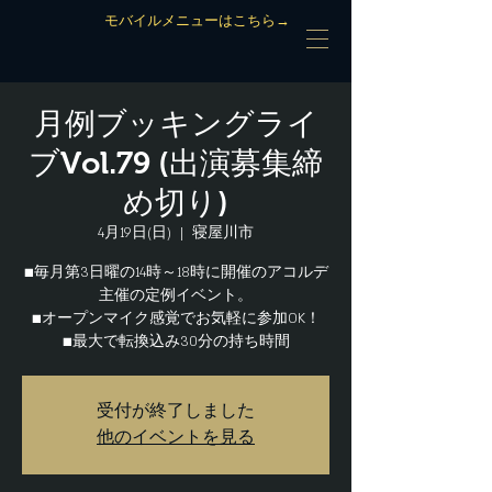
モバイルメニューはこちら→
月例ブッキングライ
ブVol.79 (出演募集締
め切り)
4月19日(日)
  |  
寝屋川市
■毎月第3日曜の14時～18時に開催のアコルデ
主催の定例イベント。
■オープンマイク感覚でお気軽に参加OK！
■最大で転換込み30分の持ち時間
受付が終了しました
他のイベントを見る