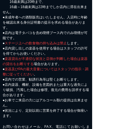
16歳未満は20時まで、
16歳～18歳未満は22時までしか店内に滞在出来ま
せん。
●未成年者への酒類販売はいたしません、入店時に年齢
を確認出来る身分証明書の提示を求める場合がありま
す。
●店内は電子タバコを含め喫煙ブース内でのみ喫煙が可
能です。
●
ステージ上への飲食物の持ち込みは禁止
します。
●店内貸し出しの楽器を使用する場合はスタッフの許可
を得てからお使いください。
●
楽器貸出が不適切な状況と店側が判断した場合は楽器
の貸出をお断りする
場合があります。
●
楽器及びPAの最大音量についてはスタッフの指示・調
整に従ってください
。
●店内での営業、勧誘行為等は堅くお断りします。
●店内楽器、機材、設備を意図的または重大な過失によ
り破損、汚濁した場合は修理、復元の費用を請求する場
合があります。
​●お車でご来店の方にはアルコール類の提供は出来ませ
ん。
●状況により、定刻以前に営業を終了する場合が御座い
ます。
お問い合わせはメール、FAX、電話にてお願いしま