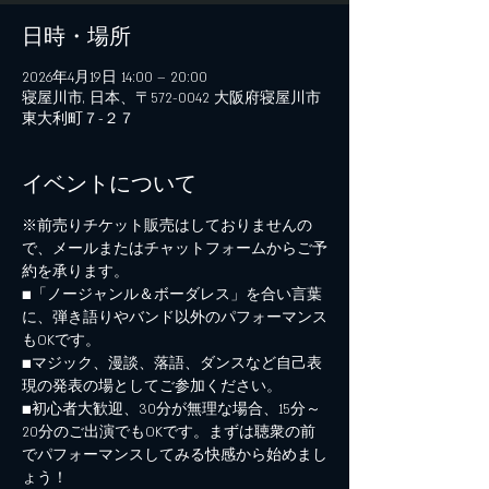
日時・場所
2026年4月19日 14:00 – 20:00
寝屋川市, 日本、〒572-0042 大阪府寝屋川市
東大利町７−２７
イベントについて
※前売りチケット販売はしておりませんの
で、メールまたはチャットフォームからご予
約を承ります。
■「ノージャンル＆ボーダレス」を合い言葉
に、弾き語りやバンド以外のパフォーマンス
もOKです。
■マジック、漫談、落語、ダンスなど自己表
現の発表の場としてご参加ください。
■初心者大歓迎、30分が無理な場合、15分～
20分のご出演でもOKです。まずは聴衆の前
でパフォーマンスしてみる快感から始めまし
ょう！