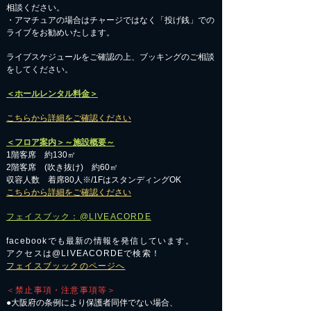
相談ください。
​・アマチュアの場合はチャージではなく「投げ銭」での
ライブをお勧めいたします。
​ライブスケジュールをご確認の上、ブッキングのご相談
をしてください。
＜ホールレンタル料金＞
こちらから詳細をご確認ください
＜フロア案内＞～施設概要～
1階客席 約130㎡
2階客席 (吹き抜け) 約60㎡
収容人数 着席80人※/1FはスタンディングOK
こちらから詳細をご確認ください
フェイスブック：@LIVEACORDE
facebookでも最新の情報を発信しています。
アクセスは@LIVEACORDEで検索！
フェイスブッックのページへ
＜禁止事項・注意事項等＞
●大阪府の条例により保護者同伴でない場合、