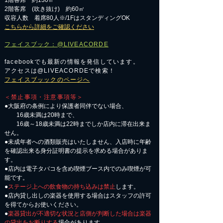
1階客席 約130㎡
2階客席 (吹き抜け) 約60㎡
収容人数 着席80人※/1FはスタンディングOK
こちらから詳細をご確認ください
フェイスブック：@LIVEACORDE
facebookでも最新の情報を発信しています。
アクセスは@LIVEACORDEで検索！
フェイスブッックのページへ
＜禁止事項・注意事項等＞
●大阪府の条例により保護者同伴でない場合、
16歳未満は20時まで、
16歳～18歳未満は22時までしか店内に滞在出来ま
せん。
●未成年者への酒類販売はいたしません、入店時に年齢
を確認出来る身分証明書の提示を求める場合がありま
す。
●店内は電子タバコを含め喫煙ブース内でのみ喫煙が可
能です。
●
ステージ上への飲食物の持ち込みは禁止
します。
●店内貸し出しの楽器を使用する場合はスタッフの許可
を得てからお使いください。
●
楽器貸出が不適切な状況と店側が判断した場合は楽器
の貸出をお断りする
場合があります。