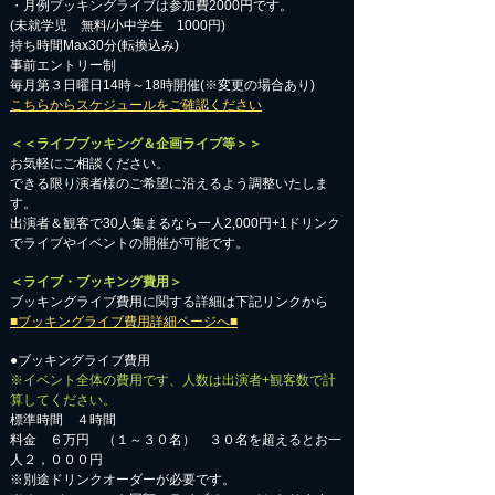
・月例ブッキングライブは参加費2000円です。
​(未就学児 無料/小中学生 1000円)
持ち時間Max30分(転換込み)
事前エントリー制
毎月第３日曜日14時～18時開催(※変更の場合あり)
こちらからスケジュールをご確認ください
＜＜ライブブッキング＆企画ライブ等＞＞
お気軽にご相談ください。​
​できる限り演者様のご希望に沿えるよう調整いたしま
す。
出演者＆観客で30人集まるなら一人2,000円+1ドリンク
でライブやイベントの開催が可能です。
＜ライブ・ブッキング費用＞
ブッキングライブ費用に関する詳細は下記リンクから
■ブッキングライブ費用詳細ページへ■
●ブッキングライブ費用
※イベント全体の費用です、人数は出演者+観客数で計
算してください。
標準時間 ４時間
料金 ６万円 （１～３０名） ３０名を超えるとお一
人２，０００円
※別途ドリンクオーダーが必要です。