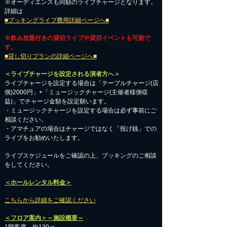
※オーディエンスも同額のライブチャージとなります。
詳細は
■ブッキングライブ費用詳細ページへ■
※飲み放題付きの貸切ライブや貸切イベントも可能で
す。
■貸し切りプランの詳細ページへ■
＜ライブチャージを設定される演者方へ＞
ライブチャージを設定する場合は「テーブルチャージ(店
側)2000円」+「ミュージックチャージ(主催者様側収
益)」でチャージ金額を設定願います。
・ミュージックチャージを設定する場合は必ず事前にご
相談ください。
​・アマチュアの場合はチャージではなく「投げ銭」での
ライブをお勧めいたします。
​ライブスケジュールをご確認の上、ブッキングのご相談
をしてください。
＜ホールレンタル料金＞
こちらから詳細をご確認ください
＜フロア案内＞～施設概要～