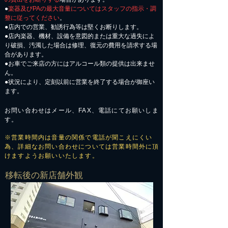
●
楽器及びPAの最大音量についてはスタッフの指示・調
整に従ってください
。
●店内での営業、勧誘行為等は堅くお断りします。
●店内楽器、機材、設備を意図的または重大な過失によ
り破損、汚濁した場合は修理、復元の費用を請求する場
合があります。
​●お車でご来店の方にはアルコール類の提供は出来ませ
ん。
●状況により、定刻以前に営業を終了する場合が御座い
ます。
お問い合わせはメール、FAX、電話にてお願いしま
す。
※営業時間内は音量の関係で電話が聞こえにくい
為、詳細なお問い合わせについては営業時間外に頂
けますようお願いいたします。
​移転後の新店舗外観