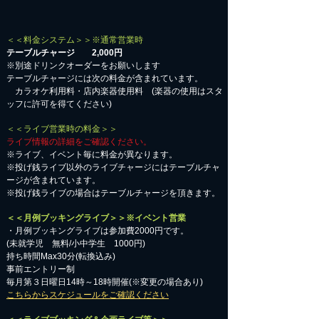
＜＜料金システム＞＞※通常営業時
テーブルチャージ 2,000円
※別途ドリンクオーダーをお願いします
テーブルチャージには次の料金が含まれています。
カラオケ利用料・店内楽器使用料 (楽器の使用はスタ
ッフに許可を得てください)
＜＜ライブ営業時の料金＞＞
ライブ情報の詳細をご確認ください。
※ライブ、イベント毎に料金が異なります。
※投げ銭ライブ以外のライブチャージにはテーブルチャ
ージが含まれています。
※投げ銭ライブの場合はテーブルチャージを頂きます。
＜＜月例ブッキングライブ＞＞※イベント営業
・月例ブッキングライブは参加費2000円です。
​(未就学児 無料/小中学生 1000円)
持ち時間Max30分(転換込み)
事前エントリー制
毎月第３日曜日14時～18時開催(※変更の場合あり)
こちらからスケジュールをご確認ください