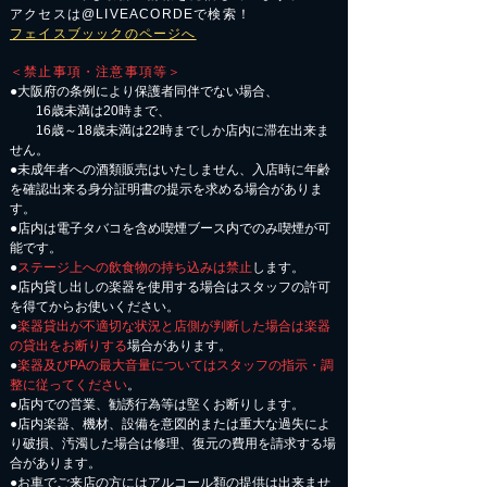
アクセスは@LIVEACORDEで検索！
フェイスブッックのページへ
＜禁止事項・注意事項等＞
●大阪府の条例により保護者同伴でない場合、
16歳未満は20時まで、
16歳～18歳未満は22時までしか店内に滞在出来ま
せん。
●未成年者への酒類販売はいたしません、入店時に年齢
を確認出来る身分証明書の提示を求める場合がありま
す。
●店内は電子タバコを含め喫煙ブース内でのみ喫煙が可
能です。
●
ステージ上への飲食物の持ち込みは禁止
します。
●店内貸し出しの楽器を使用する場合はスタッフの許可
を得てからお使いください。
●
楽器貸出が不適切な状況と店側が判断した場合は楽器
の貸出をお断りする
場合があります。
●
楽器及びPAの最大音量についてはスタッフの指示・調
整に従ってください
。
●店内での営業、勧誘行為等は堅くお断りします。
●店内楽器、機材、設備を意図的または重大な過失によ
り破損、汚濁した場合は修理、復元の費用を請求する場
合があります。
​●お車でご来店の方にはアルコール類の提供は出来ませ