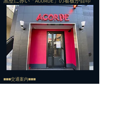
​黒壁に赤い「ACORDE」の看板が目印
■■■交通案内■■■
住所：572-0042 寝屋川市東大利町7-27
TEL:
072-813-7500
​電車でお越しの方＞＞＞
経路①
京阪寝屋川市駅下車
↓