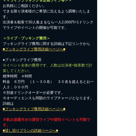
＜＜ライブブッキング＆企画ライブ等＞＞
お気軽にご相談ください。​
​できる限り演者様のご希望に沿えるよう調整いたしま
す。
出演者＆観客で30人集まるなら一人2,000円+1ドリンク
でライブやイベントの開催が可能です。
＜ライブ・ブッキング費用＞
ブッキングライブ費用に関する詳細は下記リンクから
■ブッキングライブ費用詳細ページへ■
●ブッキングライブ費用
※イベント全体の費用です、人数は出演者+観客数で計
算してください。
標準時間 ４時間
料金 ６万円 （１～３０名） ３０名を超えるとお一
人２，０００円
※別途ドリンクオーダーが必要です。
※オーディエンスも同額のライブチャージとなります。
詳細は
■ブッキングライブ費用詳細ページへ■
※飲み放題付きの貸切ライブや貸切イベントも可能で
す。
■貸し切りプランの詳細ページへ■