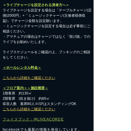
＜ライブチャージを設定される演者方へ＞
ライブチャージを設定する場合は「テーブルチャージ(店
側)2000円」+「ミュージックチャージ(主催者様側収
益)」でチャージ金額を設定願います。
・ミュージックチャージを設定する場合は必ず事前にご
相談ください。
​・アマチュアの場合はチャージではなく「投げ銭」での
ライブをお勧めいたします。
​ライブスケジュールをご確認の上、ブッキングのご相談
をしてください。
＜ホールレンタル料金＞
こちらから詳細をご確認ください
＜フロア案内＞～施設概要～
1階客席 約130㎡
2階客席 (吹き抜け) 約60㎡
収容人数 着席80人※/1FはスタンディングOK
こちらから詳細をご確認ください
フェイスブック：@LIVEACORDE
facebookでも最新の情報を発信しています。