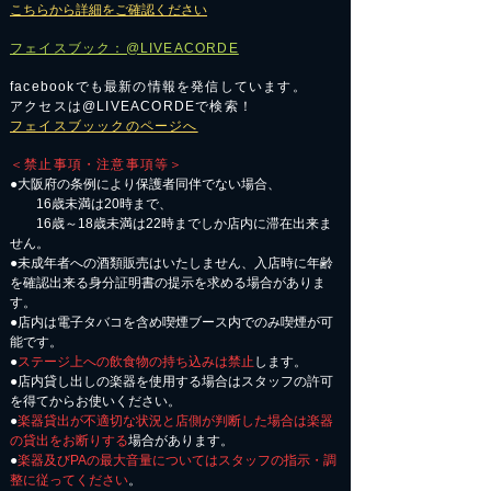
こちらから詳細をご確認ください
フェイスブック：@LIVEACORDE
facebookでも最新の情報を発信しています。
アクセスは@LIVEACORDEで検索！
フェイスブッックのページへ
＜禁止事項・注意事項等＞
●大阪府の条例により保護者同伴でない場合、
16歳未満は20時まで、
16歳～18歳未満は22時までしか店内に滞在出来ま
せん。
●未成年者への酒類販売はいたしません、入店時に年齢
を確認出来る身分証明書の提示を求める場合がありま
す。
●店内は電子タバコを含め喫煙ブース内でのみ喫煙が可
能です。
●
ステージ上への飲食物の持ち込みは禁止
します。
●店内貸し出しの楽器を使用する場合はスタッフの許可
を得てからお使いください。
●
楽器貸出が不適切な状況と店側が判断した場合は楽器
の貸出をお断りする
場合があります。
●
楽器及びPAの最大音量についてはスタッフの指示・調
整に従ってください
。