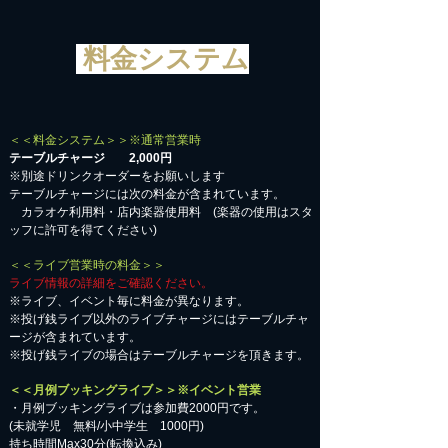
料金システム
＜＜料金システム＞＞※通常営業時
テーブルチャージ 2,000円
※別途ドリンクオーダーをお願いします
テーブルチャージには次の料金が含まれています。
カラオケ利用料・店内楽器使用料 (楽器の使用はスタ
ッフに許可を得てください)
＜＜ライブ営業時の料金＞＞
ライブ情報の詳細をご確認ください。
※ライブ、イベント毎に料金が異なります。
※投げ銭ライブ以外のライブチャージにはテーブルチャ
ージが含まれています。
※投げ銭ライブの場合はテーブルチャージを頂きます。
＜＜月例ブッキングライブ＞＞※イベント営業
・月例ブッキングライブは参加費2000円です。
​(未就学児 無料/小中学生 1000円)
持ち時間Max30分(転換込み)