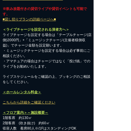
※飲み放題付きの貸切ライブや貸切イベントも可能で
す。
■貸し切りプランの詳細ページへ■
＜ライブチャージを設定される演者方へ＞
ライブチャージを設定する場合は「テーブルチャージ(店
側)2000円」+「ミュージックチャージ(主催者様側収
益)」でチャージ金額を設定願います。
・ミュージックチャージを設定する場合は必ず事前にご
相談ください。
​・アマチュアの場合はチャージではなく「投げ銭」での
ライブをお勧めいたします。
​ライブスケジュールをご確認の上、ブッキングのご相談
をしてください。
＜ホールレンタル料金＞
こちらから詳細をご確認ください
＜フロア案内＞～施設概要～
1階客席 約130㎡
2階客席 (吹き抜け) 約60㎡
収容人数 着席80人※/1FはスタンディングOK