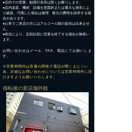
●店内での営業、勧誘行為等は堅くお断りします。
●店内楽器、機材、設備を意図的または重大な過失によ
り破損、汚濁した場合は修理、復元の費用を請求する場
合があります。
​●お車でご来店の方にはアルコール類の提供は出来ませ
ん。
●状況により、定刻以前に営業を終了する場合が御座い
ます。
お問い合わせはメール、FAX、電話にてお願いしま
す。
※営業時間内は音量の関係で電話が聞こえにくい
為、詳細なお問い合わせについては営業時間外に頂
けますようお願いいたします。
​移転後の新店舗外観