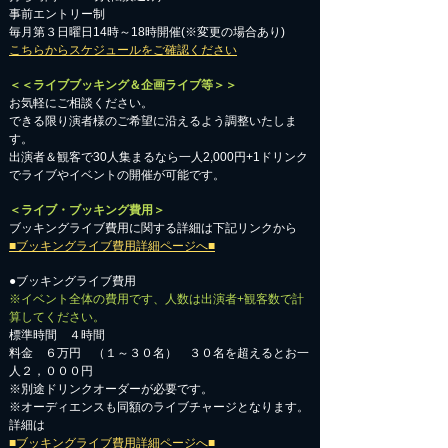
事前エントリー制
毎月第３日曜日14時～18時開催(※変更の場合あり)
こちらからスケジュールをご確認ください
＜＜ライブブッキング＆企画ライブ等＞＞
お気軽にご相談ください。​
​できる限り演者様のご希望に沿えるよう調整いたしま
す。
出演者＆観客で30人集まるなら一人2,000円+1ドリンク
でライブやイベントの開催が可能です。
＜ライブ・ブッキング費用＞
ブッキングライブ費用に関する詳細は下記リンクから
■ブッキングライブ費用詳細ページへ■
●ブッキングライブ費用
※イベント全体の費用です、人数は出演者+観客数で計
算してください。
標準時間 ４時間
料金 ６万円 （１～３０名） ３０名を超えるとお一
人２，０００円
※別途ドリンクオーダーが必要です。
※オーディエンスも同額のライブチャージとなります。
詳細は
■ブッキングライブ費用詳細ページへ■