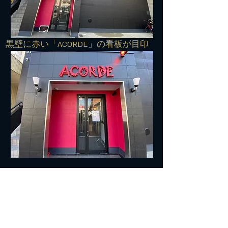
​黒壁に赤い「ACORDE」の看板が目印
■■■交通案内■■■
住所：572-0042 寝屋川市東大利町7-27
TEL:
072-813-7500
​電車でお越しの方＞＞＞