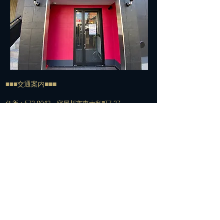
■■■交通案内■■■
住所：572-0042 寝屋川市東大利町7-27
TEL:
072-813-7500
​電車でお越しの方＞＞＞
経路①
京阪寝屋川市駅下車
↓
北改札口からエスカレーター脇の階段で1Fへ
↓
エスカレーターを下りてすぐの構内通路を右へ
↓
駅の下をくぐって階段を上がる