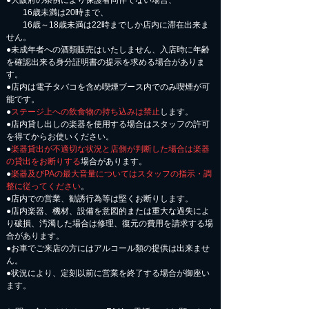
●大阪府の条例により保護者同伴でない場合、
16歳未満は20時まで、
16歳～18歳未満は22時までしか店内に滞在出来ま
せん。
●未成年者への酒類販売はいたしません、入店時に年齢
を確認出来る身分証明書の提示を求める場合がありま
す。
●店内は電子タバコを含め喫煙ブース内でのみ喫煙が可
能です。
●
ステージ上への飲食物の持ち込みは禁止
します。
●店内貸し出しの楽器を使用する場合はスタッフの許可
を得てからお使いください。
●
楽器貸出が不適切な状況と店側が判断した場合は楽器
の貸出をお断りする
場合があります。
●
楽器及びPAの最大音量についてはスタッフの指示・調
整に従ってください
。
●店内での営業、勧誘行為等は堅くお断りします。
●店内楽器、機材、設備を意図的または重大な過失によ
り破損、汚濁した場合は修理、復元の費用を請求する場
合があります。
​●お車でご来店の方にはアルコール類の提供は出来ませ
ん。
●状況により、定刻以前に営業を終了する場合が御座い
ます。