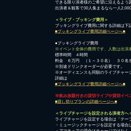
​できる限り演者様のご希望に沿えるよう
出演者＆観客で30人集まるなら一人2,0
＜ライブ・ブッキング費用＞
ブッキングライブ費用に関する詳細は下
■ブッキングライブ費用詳細ページへ■
●ブッキングライブ費用
※イベント全体の費用です、人数は出演
標準時間 ４時間
料金 ６万円 （１～３０名） ３０名
※別途ドリンクオーダーが必要です。
※オーディエンスも同額のライブチャー
詳細は
■ブッキングライブ費用詳細ページへ■
※飲み放題付きの貸切ライブや貸切イベ
■貸し切りプランの詳細ページへ■
＜ライブチャージを設定される演者方へ
ライブチャージを設定する場合は「テーブ
・ミュージックチャージを設定する場合
​・アマチュアの場合はチャージではなく