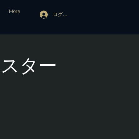
More
ログイン
時スター