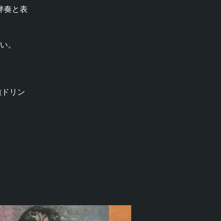
伴奏と表
い。
(ドリン