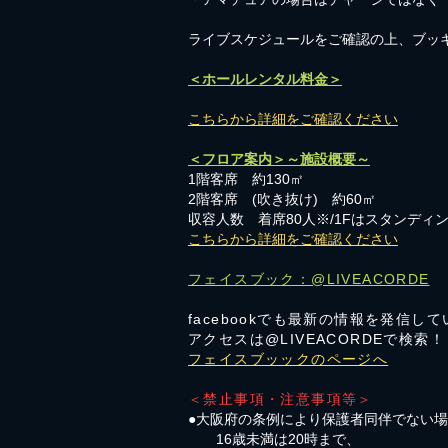
​ライブスケジュールをご確認の上、ブッ
＜ホールレンタル料金＞
こちらから詳細をご確認ください
＜フロア案内＞～施設概要～
1階客席 約130㎡
2階客席 (吹き抜け) 約60㎡
収容人数 着席80人※/1Fはスタンディン
こちらから詳細をご確認ください
フェイスブック：@LIVEACORDE
facebookでも最新の情報を発信し
アクセスは@LIVEACORDEで検索！
フェイスブッックのページへ
＜禁止事項・注意事項等＞
●大阪府の条例により保護者同伴でない
16歳未満は20時まで、