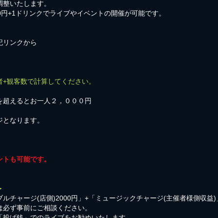
調整いたします。
00円+1ドリンクでライブやイベントの開催が可能です。
記リンクから
者+観客数で計算してください。
を超えるとお一人２，０００円
ジとなります。
ントも可能です。
＞
ルチャージ(店側)2000円」+「ミュージックチャージ(主催者様側収益
は必ず事前にご相談ください。
「投げ銭」でのライブをお勧めいたします。