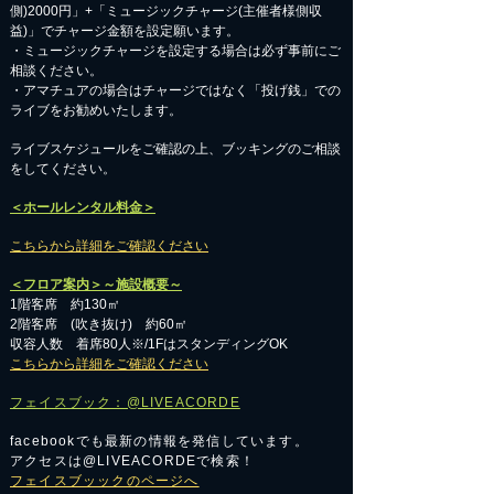
側)2000円」+「ミュージックチャージ(主催者様側収
益)」でチャージ金額を設定願います。
・ミュージックチャージを設定する場合は必ず事前にご
相談ください。
​・アマチュアの場合はチャージではなく「投げ銭」での
ライブをお勧めいたします。
​ライブスケジュールをご確認の上、ブッキングのご相談
をしてください。
＜ホールレンタル料金＞
こちらから詳細をご確認ください
＜フロア案内＞～施設概要～
1階客席 約130㎡
2階客席 (吹き抜け) 約60㎡
収容人数 着席80人※/1FはスタンディングOK
こちらから詳細をご確認ください
フェイスブック：@LIVEACORDE
facebookでも最新の情報を発信しています。
アクセスは@LIVEACORDEで検索！
フェイスブッックのページへ