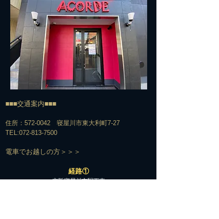
■■■交通案内■■■
住所：572-0042 寝屋川市東大利町7-27
TEL:
072-813-7500
​電車でお越しの方＞＞＞
経路①
京阪寝屋川市駅下車
↓
北改札口からエスカレーター脇の階段で1Fへ
↓
エスカレーターを下りてすぐの構内通路を右へ