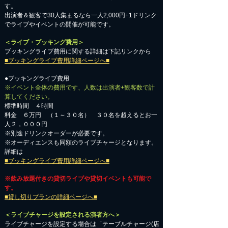
す。
出演者＆観客で30人集まるなら一人2,000円+1ドリンク
でライブやイベントの開催が可能です。
＜ライブ・ブッキング費用＞
ブッキングライブ費用に関する詳細は下記リンクから
■ブッキングライブ費用詳細ページへ■
●ブッキングライブ費用
※イベント全体の費用です、人数は出演者+観客数で計
算してください。
標準時間 ４時間
料金 ６万円 （１～３０名） ３０名を超えるとお一
人２，０００円
※別途ドリンクオーダーが必要です。
※オーディエンスも同額のライブチャージとなります。
詳細は
■ブッキングライブ費用詳細ページへ■
※飲み放題付きの貸切ライブや貸切イベントも可能で
す。
■貸し切りプランの詳細ページへ■
＜ライブチャージを設定される演者方へ＞
ライブチャージを設定する場合は「テーブルチャージ(店