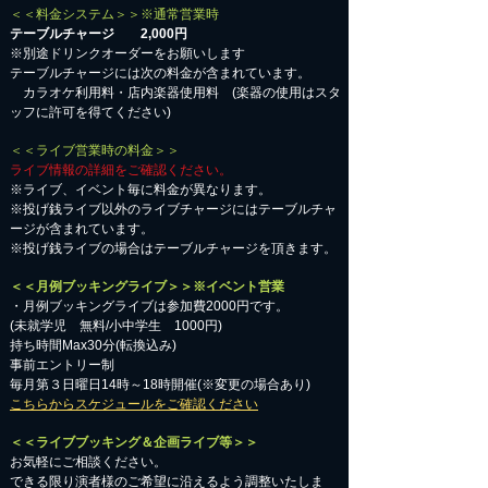
＜＜料金システム＞＞※通常営業時
テーブルチャージ 2,000円
※別途ドリンクオーダーをお願いします
テーブルチャージには次の料金が含まれています。
カラオケ利用料・店内楽器使用料 (楽器の使用はスタ
ッフに許可を得てください)
＜＜ライブ営業時の料金＞＞
ライブ情報の詳細をご確認ください。
※ライブ、イベント毎に料金が異なります。
※投げ銭ライブ以外のライブチャージにはテーブルチャ
ージが含まれています。
※投げ銭ライブの場合はテーブルチャージを頂きます。
＜＜月例ブッキングライブ＞＞※イベント営業
・月例ブッキングライブは参加費2000円です。
​(未就学児 無料/小中学生 1000円)
持ち時間Max30分(転換込み)
事前エントリー制
毎月第３日曜日14時～18時開催(※変更の場合あり)
こちらからスケジュールをご確認ください
＜＜ライブブッキング＆企画ライブ等＞＞
お気軽にご相談ください。​
​できる限り演者様のご希望に沿えるよう調整いたしま