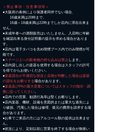
＜禁止事項・注意事項等＞
●大阪府の条例により保護者同伴でない場合、
16歳未満は20時まで、
16歳～18歳未満は22時までしか店内に滞在出来ま
せん。
●未成年者への酒類販売はいたしません、入店時に年齢
を確認出来る身分証明書の提示を求める場合がありま
す。
●店内は電子タバコを含め喫煙ブース内でのみ喫煙が可
能です。
●
ステージ上への飲食物の持ち込みは禁止
します。
●店内貸し出しの楽器を使用する場合はスタッフの許可
を得てからお使いください。
●
楽器貸出が不適切な状況と店側が判断した場合は楽器
の貸出をお断りする
場合があります。
●
楽器及びPAの最大音量についてはスタッフの指示・調
整に従ってください
。
●店内での営業、勧誘行為等は堅くお断りします。
●店内楽器、機材、設備を意図的または重大な過失によ
り破損、汚濁した場合は修理、復元の費用を請求する場
合があります。
​●お車でご来店の方にはアルコール類の提供は出来ませ
ん。
●状況により、定刻以前に営業を終了する場合が御座い