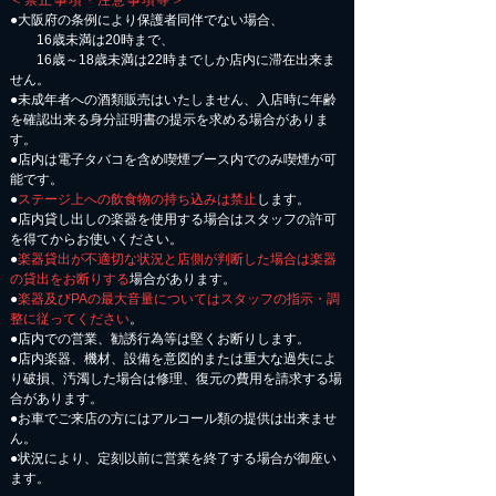
＜禁止事項・注意事項等＞
●大阪府の条例により保護者同伴でない場合、
16歳未満は20時まで、
16歳～18歳未満は22時までしか店内に滞在出来ま
せん。
●未成年者への酒類販売はいたしません、入店時に年齢
を確認出来る身分証明書の提示を求める場合がありま
す。
●店内は電子タバコを含め喫煙ブース内でのみ喫煙が可
能です。
●
ステージ上への飲食物の持ち込みは禁止
します。
●店内貸し出しの楽器を使用する場合はスタッフの許可
を得てからお使いください。
●
楽器貸出が不適切な状況と店側が判断した場合は楽器
の貸出をお断りする
場合があります。
●
楽器及びPAの最大音量についてはスタッフの指示・調
整に従ってください
。
●店内での営業、勧誘行為等は堅くお断りします。
●店内楽器、機材、設備を意図的または重大な過失によ
り破損、汚濁した場合は修理、復元の費用を請求する場
合があります。
​●お車でご来店の方にはアルコール類の提供は出来ませ
ん。
●状況により、定刻以前に営業を終了する場合が御座い
ます。