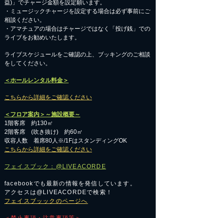
益)」でチャージ金額を設定願います。
・ミュージックチャージを設定する場合は必ず事前にご
相談ください。
​・アマチュアの場合はチャージではなく「投げ銭」での
ライブをお勧めいたします。
​ライブスケジュールをご確認の上、ブッキングのご相談
をしてください。
＜ホールレンタル料金＞
こちらから詳細をご確認ください
＜フロア案内＞～施設概要～
1階客席 約130㎡
2階客席 (吹き抜け) 約60㎡
収容人数 着席80人※/1FはスタンディングOK
こちらから詳細をご確認ください
フェイスブック：@LIVEACORDE
facebookでも最新の情報を発信しています。
アクセスは@LIVEACORDEで検索！
フェイスブッックのページへ