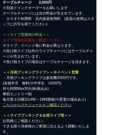
テーブルチャージ 2,000円
※別途ドリンクオーダーをお願いします
テーブルチャージには次の料金が含まれています。
カラオケ利用料・店内楽器使用料 (楽器の使用はスタ
ッフに許可を得てください)
＜＜ライブ営業時の料金＞＞
ライブ情報の詳細をご確認ください。
※ライブ、イベント毎に料金が異なります。
※投げ銭ライブ以外のライブチャージにはテーブルチャ
ージが含まれています。
※投げ銭ライブの場合はテーブルチャージを頂きます。
＜＜月例ブッキングライブ＞＞※イベント営業
・月例ブッキングライブは参加費2000円です。
​(未就学児 無料/小中学生 1000円)
持ち時間Max30分(転換込み)
事前エントリー制
毎月第３日曜日14時～18時開催(※変更の場合あり)
こちらからスケジュールをご確認ください
＜＜ライブブッキング＆企画ライブ等＞＞
お気軽にご相談ください。​
​できる限り演者様のご希望に沿えるよう調整いたしま
す。