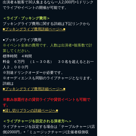
出演者＆観客で30人集まるなら一人2,000円+1ドリンク
でライブやイベントの開催が可能です。
＜ライブ・ブッキング費用＞
ブッキングライブ費用に関する詳細は下記リンクから
■ブッキングライブ費用詳細ページへ■
●ブッキングライブ費用
※イベント全体の費用です、人数は出演者+観客数で計
算してください。
標準時間 ４時間
料金 ６万円 （１～３０名） ３０名を超えるとお一
人２，０００円
※別途ドリンクオーダーが必要です。
※オーディエンスも同額のライブチャージとなります。
詳細は
■ブッキングライブ費用詳細ページへ■
※飲み放題付きの貸切ライブや貸切イベントも可能で
す。
■貸し切りプランの詳細ページへ■
＜ライブチャージを設定される演者方へ＞
ライブチャージを設定する場合は「テーブルチャージ(店
側)2000円」+「ミュージックチャージ(主催者様側収