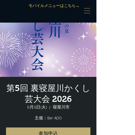
モバイルメニューはこちら→
第5回 裏寝屋川かくし
芸大会 2026
8月11日(火)
  |  
寝屋川市
主催：Bar ADO
参加申込