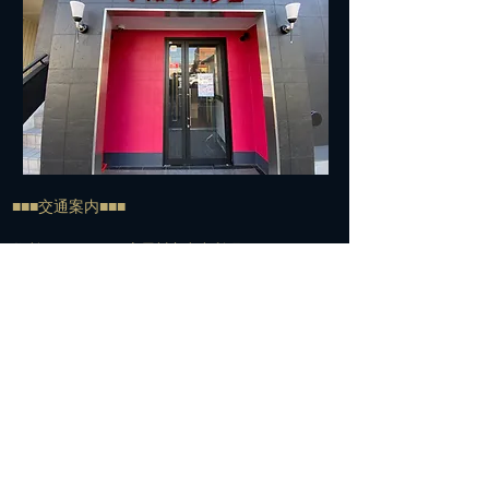
■■■交通案内■■■
住所：572-0042 寝屋川市東大利町7-27
TEL:
072-813-7500
​電車でお越しの方＞＞＞
経路①
京阪寝屋川市駅下車
↓
北改札口からエスカレーター脇の階段で1Fへ
↓
エスカレーターを下りてすぐの構内通路を右へ
↓