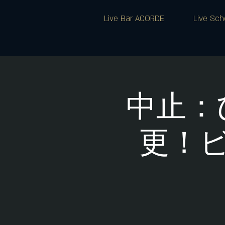
Live Bar ACORDE
Live Sch
中止：
更！