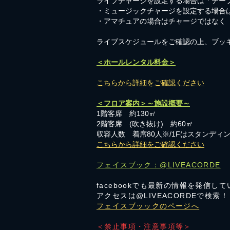
ライブチャージを設定する場合は「テーブ
・ミュージックチャージを設定する場合
​・アマチュアの場合はチャージではなく
​ライブスケジュールをご確認の上、ブッ
＜ホールレンタル料金＞
こちらから詳細をご確認ください
＜フロア案内＞～施設概要～
1階客席 約130㎡
2階客席 (吹き抜け) 約60㎡
収容人数 着席80人※/1Fはスタンディン
こちらから詳細をご確認ください
フェイスブック：@LIVEACORDE
facebookでも最新の情報を発信し
アクセスは@LIVEACORDEで検索！
フェイスブッックのページへ
＜禁止事項・注意事項等＞