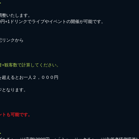
＞
調整いたします。
00円+1ドリンクでライブやイベントの開催が可能です。
記リンクから
者+観客数で計算してください。
を超えるとお一人２，０００円
ジとなります。
ントも可能です。
＞