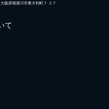
042 大阪府寝屋川市東大利町７−２７
いて
）