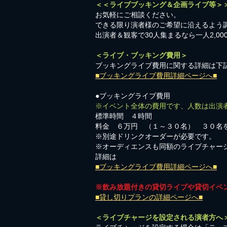
＜＜ライブブッキング＆企画ライブ等＞
お気軽にご相談ください。​
​できる限り演者様のご希望に沿えるよう
出演者＆観客で30人集まるなら一人2,0
＜ライブ・ブッキング費用＞
ブッキングライブ費用に関する詳細は下
■ブッキングライブ費用詳細ページへ■
●ブッキングライブ費用
※イベント全体の費用です、人数は出演
標準時間 ４時間
料金 ６万円 （１～３０名） ３０名
※別途ドリンクオーダーが必要です。
※オーディエンスも同額のライブチャー
詳細は
■ブッキングライブ費用詳細ページへ■
※飲み放題付きの貸切ライブや貸切イベ
■貸し切りプランの詳細ページへ■
＜ライブチャージを設定される演者方へ