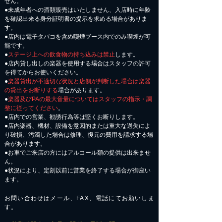
せん。
●未成年者への酒類販売はいたしません、入店時に年齢
を確認出来る身分証明書の提示を求める場合がありま
す。
●店内は電子タバコを含め喫煙ブース内でのみ喫煙が可
能です。
●
ステージ上への飲食物の持ち込みは禁止
します。
●店内貸し出しの楽器を使用する場合はスタッフの許可
を得てからお使いください。
●
楽器貸出が不適切な状況と店側が判断した場合は楽器
の貸出をお断りする
場合があります。
●
楽器及びPAの最大音量についてはスタッフの指示・調
整に従ってください
。
●店内での営業、勧誘行為等は堅くお断りします。
●店内楽器、機材、設備を意図的または重大な過失によ
り破損、汚濁した場合は修理、復元の費用を請求する場
合があります。
​●お車でご来店の方にはアルコール類の提供は出来ませ
ん。
●状況により、定刻以前に営業を終了する場合が御座い
ます。
お問い合わせはメール、FAX、電話にてお願いしま
す。