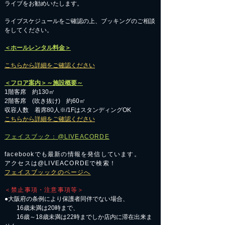
ライブをお勧めいたします。
​ライブスケジュールをご確認の上、ブッキングのご相談
をしてください。
＜ホールレンタル料金＞
こちらから詳細をご確認ください
＜フロア案内＞～施設概要～
1階客席 約130㎡
2階客席 (吹き抜け) 約60㎡
収容人数 着席80人※/1FはスタンディングOK
こちらから詳細をご確認ください
フェイスブック：@LIVEACORDE
facebookでも最新の情報を発信しています。
アクセスは@LIVEACORDEで検索！
フェイスブッックのページへ
＜禁止事項・注意事項等＞
●大阪府の条例により保護者同伴でない場合、
16歳未満は20時まで、
16歳～18歳未満は22時までしか店内に滞在出来ま