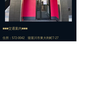
■■■交通案内■■■
住所：572-0042 寝屋川市東大利町7-27
TEL:
072-813-7500
​電車でお越しの方＞＞＞
経路①
京阪寝屋川市駅下車
↓
北改札口からエスカレーター脇の階段で1Fへ
↓
エスカレーターを下りてすぐの構内通路を右へ
↓
駅の下をくぐって階段を上がる
↓
階段を上がって右手の交番の前を通過
↓