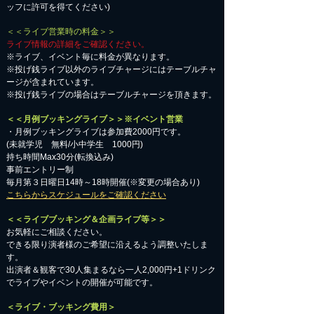
ッフに許可を得てください)
＜＜ライブ営業時の料金＞＞
ライブ情報の詳細をご確認ください。
※ライブ、イベント毎に料金が異なります。
※投げ銭ライブ以外のライブチャージにはテーブルチャ
ージが含まれています。
※投げ銭ライブの場合はテーブルチャージを頂きます。
＜＜月例ブッキングライブ＞＞※イベント営業
・月例ブッキングライブは参加費2000円です。
​(未就学児 無料/小中学生 1000円)
持ち時間Max30分(転換込み)
事前エントリー制
毎月第３日曜日14時～18時開催(※変更の場合あり)
こちらからスケジュールをご確認ください
＜＜ライブブッキング＆企画ライブ等＞＞
お気軽にご相談ください。​
​できる限り演者様のご希望に沿えるよう調整いたしま
す。
出演者＆観客で30人集まるなら一人2,000円+1ドリンク
でライブやイベントの開催が可能です。
＜ライブ・ブッキング費用＞