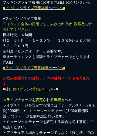
ブッキングライブ費用に関する詳細は下記リンクから
■ブッキングライブ費用詳細ページへ■
●ブッキングライブ費用
※イベント全体の費用です、人数は出演者+観客数で計
算してください。
標準時間 ４時間
料金 ６万円 （１～３０名） ３０名を超えるとお一
人２，０００円
※別途ドリンクオーダーが必要です。
※オーディエンスも同額のライブチャージとなります。
詳細は
■ブッキングライブ費用詳細ページへ■
※飲み放題付きの貸切ライブや貸切イベントも可能で
す。
■貸し切りプランの詳細ページへ■
＜ライブチャージを設定される演者方へ＞
ライブチャージを設定する場合は「テーブルチャージ(店
側)2000円」+「ミュージックチャージ(主催者様側収
益)」でチャージ金額を設定願います。
・ミュージックチャージを設定する場合は必ず事前にご
相談ください。
​・アマチュアの場合はチャージではなく「投げ銭」での