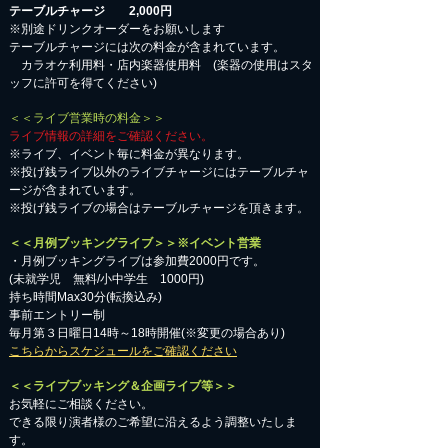
テーブルチャージ 2,000円
※別途ドリンクオーダーをお願いします
テーブルチャージには次の料金が含まれています。
カラオケ利用料・店内楽器使用料 (楽器の使用はスタ
ッフに許可を得てください)
＜＜ライブ営業時の料金＞＞
ライブ情報の詳細をご確認ください。
※ライブ、イベント毎に料金が異なります。
※投げ銭ライブ以外のライブチャージにはテーブルチャ
ージが含まれています。
※投げ銭ライブの場合はテーブルチャージを頂きます。
＜＜月例ブッキングライブ＞＞※イベント営業
・月例ブッキングライブは参加費2000円です。
​(未就学児 無料/小中学生 1000円)
持ち時間Max30分(転換込み)
事前エントリー制
毎月第３日曜日14時～18時開催(※変更の場合あり)
こちらからスケジュールをご確認ください
＜＜ライブブッキング＆企画ライブ等＞＞
お気軽にご相談ください。​
​できる限り演者様のご希望に沿えるよう調整いたしま
す。