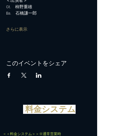
＜出演者＞
Gt.　柿野重雄
Ba.　石橋謙一郎
さらに表示
このイベントをシェア
料金システム
＜＜料金システム＞＞※通常営業時