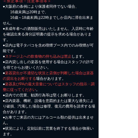
＜禁止事項・注意事項等＞
●大阪府の条例により保護者同伴でない場合、
16歳未満は20時まで、
16歳～18歳未満は22時までしか店内に滞在出来ま
せん。
●未成年者への酒類販売はいたしません、入店時に年齢
を確認出来る身分証明書の提示を求める場合がありま
す。
●店内は電子タバコを含め喫煙ブース内でのみ喫煙が可
能です。
●
ステージ上への飲食物の持ち込みは禁止
します。
●店内貸し出しの楽器を使用する場合はスタッフの許可
を得てからお使いください。
●
楽器貸出が不適切な状況と店側が判断した場合は楽器
の貸出をお断りする
場合があります。
●
楽器及びPAの最大音量についてはスタッフの指示・調
整に従ってください
。
●店内での営業、勧誘行為等は堅くお断りします。
●店内楽器、機材、設備を意図的または重大な過失によ
り破損、汚濁した場合は修理、復元の費用を請求する場
合があります。
​●お車でご来店の方にはアルコール類の提供は出来ませ
ん。
●状況により、定刻以前に営業を終了する場合が御座い
ます。