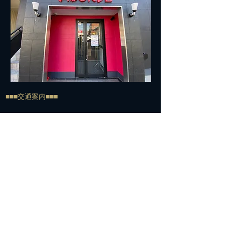
■■■交通案内■■■
住所：572-0042 寝屋川市東大利町7-27
TEL:
072-813-7500
​電車でお越しの方＞＞＞
経路①
京阪寝屋川市駅下車
↓
北改札口からエスカレーター脇の階段で1Fへ
↓
エスカレーターを下りてすぐの構内通路を右へ
↓