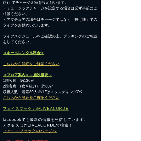
益)」でチャージ金額を設定願います。
・ミュージックチャージを設定する場合は必ず事前にご
相談ください。
​・アマチュアの場合はチャージではなく「投げ銭」での
ライブをお勧めいたします。
​ライブスケジュールをご確認の上、ブッキングのご相談
をしてください。
＜ホールレンタル料金＞
こちらから詳細をご確認ください
＜フロア案内＞～施設概要～
1階客席 約130㎡
2階客席 (吹き抜け) 約60㎡
収容人数 着席80人※/1FはスタンディングOK
こちらから詳細をご確認ください
フェイスブック：@LIVEACORDE
facebookでも最新の情報を発信しています。
アクセスは@LIVEACORDEで検索！
フェイスブッックのページへ