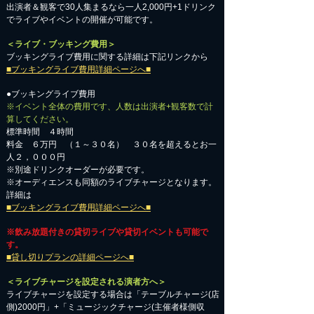
出演者＆観客で30人集まるなら一人2,000円+1ドリンク
でライブやイベントの開催が可能です。
＜ライブ・ブッキング費用＞
ブッキングライブ費用に関する詳細は下記リンクから
■ブッキングライブ費用詳細ページへ■
●ブッキングライブ費用
※イベント全体の費用です、人数は出演者+観客数で計
算してください。
標準時間 ４時間
料金 ６万円 （１～３０名） ３０名を超えるとお一
人２，０００円
※別途ドリンクオーダーが必要です。
※オーディエンスも同額のライブチャージとなります。
詳細は
■ブッキングライブ費用詳細ページへ■
※飲み放題付きの貸切ライブや貸切イベントも可能で
す。
■貸し切りプランの詳細ページへ■
＜ライブチャージを設定される演者方へ＞
ライブチャージを設定する場合は「テーブルチャージ(店
側)2000円」+「ミュージックチャージ(主催者様側収