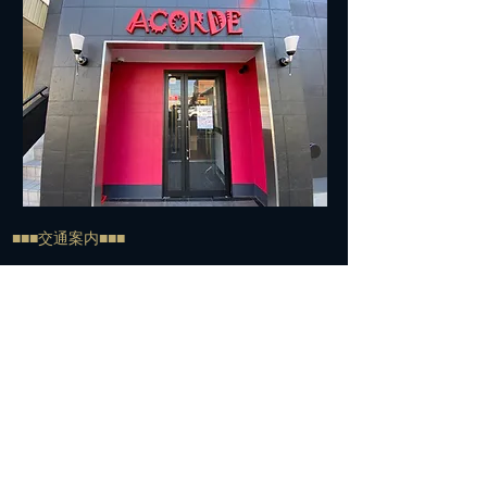
■■■交通案内■■■
住所：572-0042 寝屋川市東大利町7-27
TEL:
072-813-7500
​電車でお越しの方＞＞＞
経路①
京阪寝屋川市駅下車
↓
北改札口からエスカレーター脇の階段で1Fへ
↓