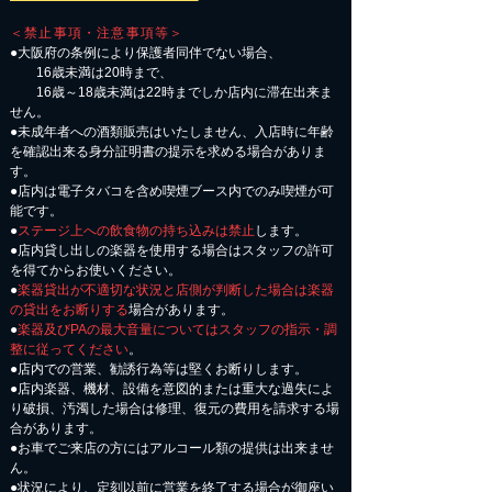
＜禁止事項・注意事項等＞
●大阪府の条例により保護者同伴でない場合、
16歳未満は20時まで、
16歳～18歳未満は22時までしか店内に滞在出来ま
せん。
●未成年者への酒類販売はいたしません、入店時に年齢
を確認出来る身分証明書の提示を求める場合がありま
す。
●店内は電子タバコを含め喫煙ブース内でのみ喫煙が可
能です。
●
ステージ上への飲食物の持ち込みは禁止
します。
●店内貸し出しの楽器を使用する場合はスタッフの許可
を得てからお使いください。
●
楽器貸出が不適切な状況と店側が判断した場合は楽器
の貸出をお断りする
場合があります。
●
楽器及びPAの最大音量についてはスタッフの指示・調
整に従ってください
。
●店内での営業、勧誘行為等は堅くお断りします。
●店内楽器、機材、設備を意図的または重大な過失によ
り破損、汚濁した場合は修理、復元の費用を請求する場
合があります。
​●お車でご来店の方にはアルコール類の提供は出来ませ
ん。
●状況により、定刻以前に営業を終了する場合が御座い