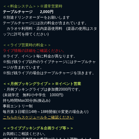
＜＜料金システム＞＞※通常営業時
テーブルチャージ 2,000円
※別途ドリンクオーダーをお願いします
テーブルチャージには次の料金が含まれています。
カラオケ利用料・店内楽器使用料 (楽器の使用はスタ
ッフに許可を得てください)
＜＜ライブ営業時の料金＞＞
ライブ情報の詳細をご確認ください。
※ライブ、イベント毎に料金が異なります。
※投げ銭ライブ以外のライブチャージにはテーブルチャ
ージが含まれています。
※投げ銭ライブの場合はテーブルチャージを頂きます。
＜＜月例ブッキングライブ＞＞※イベント営業
・月例ブッキングライブは参加費2000円です。
​(未就学児 無料/小中学生 1000円)
持ち時間Max30分(転換込み)
事前エントリー制
毎月第３日曜日14時～18時開催(※変更の場合あり)
こちらからスケジュールをご確認ください
＜＜ライブブッキング＆企画ライブ等＞＞
お気軽にご相談ください。​