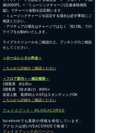
側)2000円」+「ミュージックチャージ(主催者様側収
益)」でチャージ金額を設定願います。
・ミュージックチャージを設定する場合は必ず事前にご
相談ください。
​・アマチュアの場合はチャージではなく「投げ銭」での
ライブをお勧めいたします。
​ライブスケジュールをご確認の上、ブッキングのご相談
をしてください。
＜ホールレンタル料金＞
こちらから詳細をご確認ください
＜フロア案内＞～施設概要～
1階客席 約130㎡
2階客席 (吹き抜け) 約60㎡
収容人数 着席80人※/1FはスタンディングOK
こちらから詳細をご確認ください
フェイスブック：@LIVEACORDE
facebookでも最新の情報を発信しています。
アクセスは@LIVEACORDEで検索！
フェイスブッックのページへ