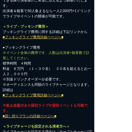
​できる限り演者様のご希望に沿えるよう調整いたしま
す。
出演者＆観客で30人集まるなら一人2,000円+1ドリンク
でライブやイベントの開催が可能です。
＜ライブ・ブッキング費用＞
ブッキングライブ費用に関する詳細は下記リンクから
■ブッキングライブ費用詳細ページへ■
●ブッキングライブ費用
※イベント全体の費用です、人数は出演者+観客数で計
算してください。
標準時間 ４時間
料金 ６万円 （１～３０名） ３０名を超えるとお一
人２，０００円
※別途ドリンクオーダーが必要です。
※オーディエンスも同額のライブチャージとなります。
詳細は
■ブッキングライブ費用詳細ページへ■
※飲み放題付きの貸切ライブや貸切イベントも可能で
す。
■貸し切りプランの詳細ページへ■
＜ライブチャージを設定される演者方へ＞
ライブチャージを設定する場合は「テーブルチャージ(店