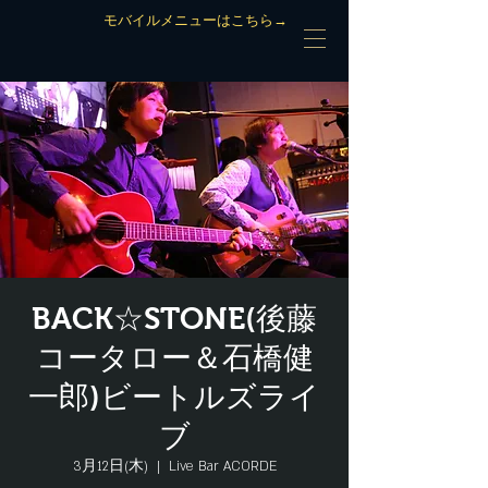
モバイルメニューはこちら→
BACK☆STONE(後藤
コータロー＆石橋健
一郎)ビートルズライ
ブ
3月12日(木)
  |  
Live Bar ACORDE