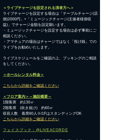
＜ライブチャージを設定される演者方へ＞
ライブチャージを設定する場合は「テーブルチャージ(店
側)2000円」+「ミュージックチャージ(主催者様側収
益)」でチャージ金額を設定願います。
・ミュージックチャージを設定する場合は必ず事前にご
相談ください。
​・アマチュアの場合はチャージではなく「投げ銭」での
ライブをお勧めいたします。
​ライブスケジュールをご確認の上、ブッキングのご相談
をしてください。
＜ホールレンタル料金＞
こちらから詳細をご確認ください
＜フロア案内＞～施設概要～
1階客席 約130㎡
2階客席 (吹き抜け) 約60㎡
収容人数 着席80人※/1FはスタンディングOK
こちらから詳細をご確認ください
フェイスブック：@LIVEACORDE