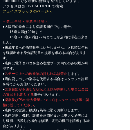
facebookでも最新の情報を発信しています。
アクセスは@LIVEACORDEで検索！
フェイスブッックのページへ
＜禁止事項・注意事項等＞
●大阪府の条例により保護者同伴でない場合、
16歳未満は20時まで、
16歳～18歳未満は22時までしか店内に滞在出来ま
せん。
●未成年者への酒類販売はいたしません、入店時に年齢
を確認出来る身分証明書の提示を求める場合がありま
す。
●店内は電子タバコを含め喫煙ブース内でのみ喫煙が可
能です。
●
ステージ上への飲食物の持ち込みは禁止
します。
●店内貸し出しの楽器を使用する場合はスタッフの許可
を得てからお使いください。
●
楽器貸出が不適切な状況と店側が判断した場合は楽器
の貸出をお断りする
場合があります。
●
楽器及びPAの最大音量についてはスタッフの指示・調
整に従ってください
。
●店内での営業、勧誘行為等は堅くお断りします。
●店内楽器、機材、設備を意図的または重大な過失によ
り破損、汚濁した場合は修理、復元の費用を請求する場
合があります。