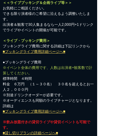
＜＜ライブブッキング＆企画ライブ等＞＞
お気軽にご相談ください。​
​できる限り演者様のご希望に沿えるよう調整いたしま
す。
出演者＆観客で30人集まるなら一人2,000円+1ドリンク
でライブやイベントの開催が可能です。
＜ライブ・ブッキング費用＞
ブッキングライブ費用に関する詳細は下記リンクから
■ブッキングライブ費用詳細ページへ■
●ブッキングライブ費用
※イベント全体の費用です、人数は出演者+観客数で計
算してください。
標準時間 ４時間
料金 ６万円 （１～３０名） ３０名を超えるとお一
人２，０００円
※別途ドリンクオーダーが必要です。
※オーディエンスも同額のライブチャージとなります。
詳細は
■ブッキングライブ費用詳細ページへ■
※飲み放題付きの貸切ライブや貸切イベントも可能で
す。
■貸し切りプランの詳細ページへ■