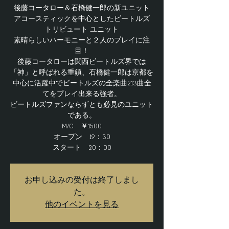
後藤コータロー＆石橋健一郎の新ユニット
アコースティックを中心としたビートルズ
トリビュート ユニット
素晴らしいハーモニーと２人のプレイに注
目！
後藤コータローは関西ビートルズ界では
「神」と呼ばれる重鎮、石橋健一郎は京都を
中心に活躍中でビートルズの全楽曲213曲全
てをプレイ出来る強者。
ビートルズファンならずとも必見のユニット
である。
M/C ￥1500
オープン 19：30
お申し込みの受付は終了しまし
た。
他のイベントを見る