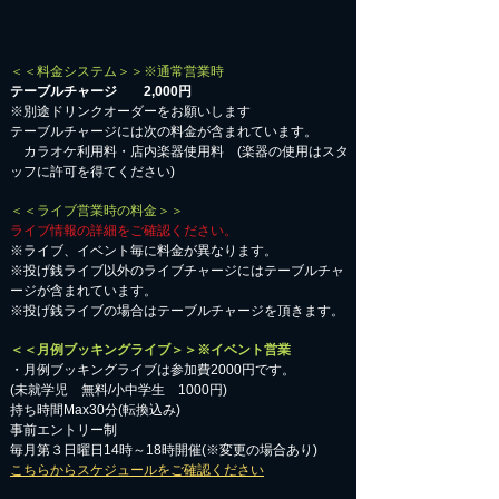
＜＜料金システム＞＞※通常営業時
テーブルチャージ 2,000円
※別途ドリンクオーダーをお願いします
テーブルチャージには次の料金が含まれています。
カラオケ利用料・店内楽器使用料 (楽器の使用はスタ
ッフに許可を得てください)
＜＜ライブ営業時の料金＞＞
ライブ情報の詳細をご確認ください。
※ライブ、イベント毎に料金が異なります。
※投げ銭ライブ以外のライブチャージにはテーブルチャ
ージが含まれています。
※投げ銭ライブの場合はテーブルチャージを頂きます。
＜＜月例ブッキングライブ＞＞※イベント営業
・月例ブッキングライブは参加費2000円です。
​(未就学児 無料/小中学生 1000円)
持ち時間Max30分(転換込み)
事前エントリー制
毎月第３日曜日14時～18時開催(※変更の場合あり)
こちらからスケジュールをご確認ください