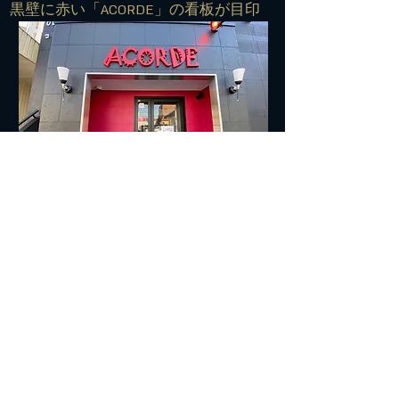
​黒壁に赤い「ACORDE」の看板が目印
■■■交通案内■■■
住所：572-0042 寝屋川市東大利町7-27
TEL:
072-813-7500
​電車でお越しの方＞＞＞
経路①
京阪寝屋川市駅下車
↓