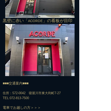
​黒壁に赤い「ACORDE」の看板が目印
■■■交通案内■■■
住所：572-0042 寝屋川市東大利町7-27
TEL:
072-813-7500
​電車でお越しの方＞＞＞