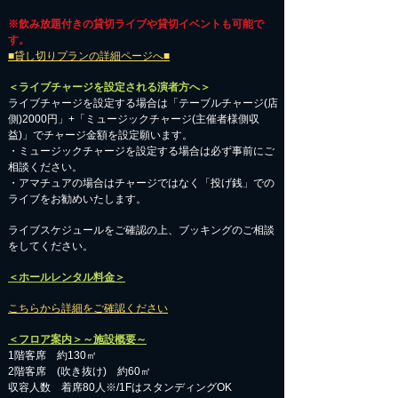
※飲み放題付きの貸切ライブや貸切イベントも可能で
す。
■貸し切りプランの詳細ページへ■
＜ライブチャージを設定される演者方へ＞
ライブチャージを設定する場合は「テーブルチャージ(店
側)2000円」+「ミュージックチャージ(主催者様側収
益)」でチャージ金額を設定願います。
・ミュージックチャージを設定する場合は必ず事前にご
相談ください。
​・アマチュアの場合はチャージではなく「投げ銭」での
ライブをお勧めいたします。
​ライブスケジュールをご確認の上、ブッキングのご相談
をしてください。
＜ホールレンタル料金＞
こちらから詳細をご確認ください
＜フロア案内＞～施設概要～
1階客席 約130㎡
2階客席 (吹き抜け) 約60㎡
収容人数 着席80人※/1FはスタンディングOK