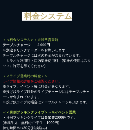
料金システム
＜＜料金システム＞＞※通常営業時
テーブルチャージ 2,000円
※別途ドリンクオーダーをお願いします
テーブルチャージには次の料金が含まれています。
カラオケ利用料・店内楽器使用料 (楽器の使用はスタ
ッフに許可を得てください)
＜＜ライブ営業時の料金＞＞
ライブ情報の詳細をご確認ください。
※ライブ、イベント毎に料金が異なります。
※投げ銭ライブ以外のライブチャージにはテーブルチャ
ージが含まれています。
※投げ銭ライブの場合はテーブルチャージを頂きます。
＜＜月例ブッキングライブ＞＞※イベント営業
・月例ブッキングライブは参加費2000円です。
​(未就学児 無料/小中学生 1000円)
持ち時間Max30分(転換込み)