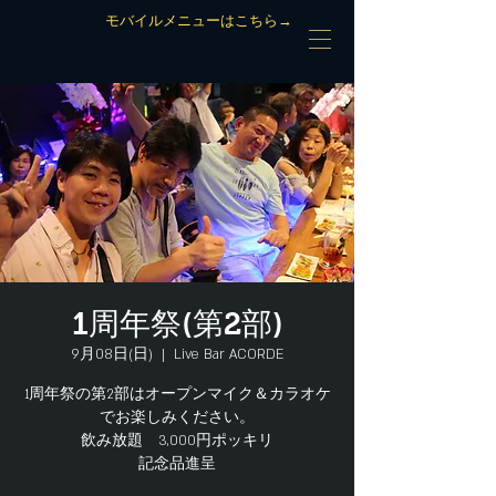
モバイルメニューはこちら→
1周年祭(第2部)
9月08日(日)
  |  
Live Bar ACORDE
1周年祭の第2部はオープンマイク＆カラオケ
でお楽しみください。
飲み放題 3,000円ポッキリ
記念品進呈