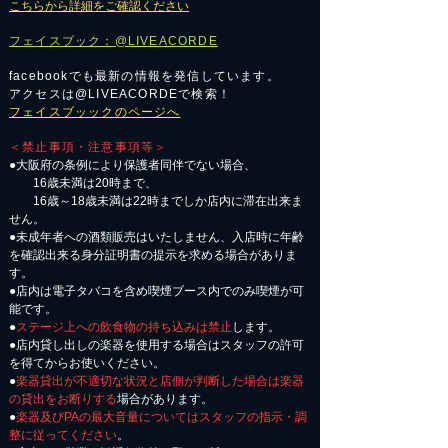
こちらから詳細をご確認ください
フェイスブック：@LIVEACORDE
facebookでも最新の情報を発信しています。
アクセスは@LIVEACORDEで検索！
フェイスブッックのページへ
＜禁止事項・注意事項等＞
●大阪府の条例により保護者同伴でない場合、
16歳未満は20時まで、
16歳～18歳未満は22時までしか店内に滞在出来ま
せん。
●未成年者への酒類販売はいたしません、入店時に年齢
を確認出来る身分証明書の提示を求める場合がありま
す。
●店内は電子タバコを含め喫煙ブース内でのみ喫煙が可
能です。
●
ステージ上への飲食物の持ち込みは禁止
します。
●店内貸し出しの楽器を使用する場合はスタッフの許可
を得てからお使いください。
●
楽器貸出が不適切な状況と店側が判断した場合は楽器
の貸出をお断りする
場合があります。
●
楽器及びPAの最大音量についてはスタッフの指示・調
整に従ってください
。