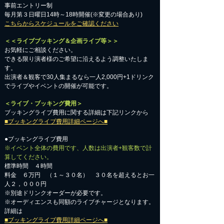
事前エントリー制
毎月第３日曜日14時～18時開催(※変更の場合あり)
こちらからスケジュールをご確認ください
＜＜ライブブッキング＆企画ライブ等＞＞
お気軽にご相談ください。​
​できる限り演者様のご希望に沿えるよう調整いたしま
す。
出演者＆観客で30人集まるなら一人2,000円+1ドリンク
でライブやイベントの開催が可能です。
＜ライブ・ブッキング費用＞
ブッキングライブ費用に関する詳細は下記リンクから
■ブッキングライブ費用詳細ページへ■
●ブッキングライブ費用
※イベント全体の費用です、人数は出演者+観客数で計
算してください。
標準時間 ４時間
料金 ６万円 （１～３０名） ３０名を超えるとお一
人２，０００円
※別途ドリンクオーダーが必要です。
※オーディエンスも同額のライブチャージとなります。
詳細は
■ブッキングライブ費用詳細ページへ■