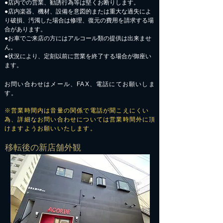
●店内での営業、勧誘行為等は堅くお断りします。
●店内楽器、機材、設備を意図的または重大な過失によ
り破損、汚濁した場合は修理、復元の費用を請求する場
合があります。
​●お車でご来店の方にはアルコール類の提供は出来ませ
ん。
●状況により、定刻以前に営業を終了する場合が御座い
ます。
お問い合わせはメール、FAX、電話にてお願いしま
す。
※営業時間内は音量の関係で電話が聞こえにくい
為、詳細なお問い合わせについては営業時間外に頂
けますようお願いいたします。
​移転後の新店舗外観