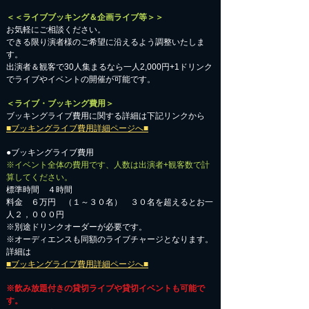
＜＜ライブブッキング＆企画ライブ等＞＞
お気軽にご相談ください。​
​できる限り演者様のご希望に沿えるよう調整いたしま
す。
出演者＆観客で30人集まるなら一人2,000円+1ドリンク
でライブやイベントの開催が可能です。
＜ライブ・ブッキング費用＞
ブッキングライブ費用に関する詳細は下記リンクから
■ブッキングライブ費用詳細ページへ■
●ブッキングライブ費用
※イベント全体の費用です、人数は出演者+観客数で計
算してください。
標準時間 ４時間
料金 ６万円 （１～３０名） ３０名を超えるとお一
人２，０００円
※別途ドリンクオーダーが必要です。
※オーディエンスも同額のライブチャージとなります。
詳細は
■ブッキングライブ費用詳細ページへ■
※飲み放題付きの貸切ライブや貸切イベントも可能で
す。