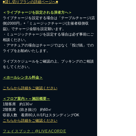
■貸し切りプランの詳細ページへ■
＜ライブチャージを設定される演者方へ＞
ライブチャージを設定する場合は「テーブルチャージ(店
側)2000円」+「ミュージックチャージ(主催者様側収
益)」でチャージ金額を設定願います。
・ミュージックチャージを設定する場合は必ず事前にご
相談ください。
​・アマチュアの場合はチャージではなく「投げ銭」での
ライブをお勧めいたします。
​ライブスケジュールをご確認の上、ブッキングのご相談
をしてください。
＜ホールレンタル料金＞
こちらから詳細をご確認ください
＜フロア案内＞～施設概要～
1階客席 約130㎡
2階客席 (吹き抜け) 約60㎡
収容人数 着席80人※/1FはスタンディングOK
こちらから詳細をご確認ください
フェイスブック：@LIVEACORDE