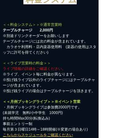
＜＜料金システム＞＞※通常営業時
テーブルチャージ 2,000円
※別途ドリンクオーダーをお願いします
テーブルチャージには次の料金が含まれています。
カラオケ利用料・店内楽器使用料 (楽器の使用はスタ
ッフに許可を得てください)
＜＜ライブ営業時の料金＞＞
ライブ情報の詳細をご確認ください。
※ライブ、イベント毎に料金が異なります。
※投げ銭ライブ以外のライブチャージにはテーブルチャ
ージが含まれています。
※投げ銭ライブの場合はテーブルチャージを頂きます。
＜＜月例ブッキングライブ＞＞※イベント営業
・月例ブッキングライブは参加費2000円です。
​(未就学児 無料/小中学生 1000円)
持ち時間Max30分(転換込み)
事前エントリー制
毎月第３日曜日14時～18時開催(※変更の場合あり)
こちらからスケジュールをご確認ください