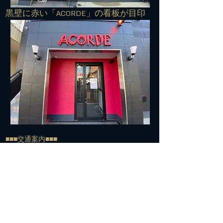
​黒壁に赤い「ACORDE」の看板が目印
■■■交通案内■■■
住所：572-0042 寝屋川市東大利町7-27
TEL:
072-813-7500
​電車でお越しの方＞＞＞
経路①
京阪寝屋川市駅下車