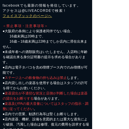
facebookでも最新の情報を発信しています。
アクセスは@LIVEACORDEで検索！
フェイスブッックのページへ
＜禁止事項・注意事項等＞
●大阪府の条例により保護者同伴でない場合、
16歳未満は20時まで、
16歳～18歳未満は22時までしか店内に滞在出来ま
せん。
●未成年者への酒類販売はいたしません、入店時に年齢
を確認出来る身分証明書の提示を求める場合がありま
す。
●店内は電子タバコを含め喫煙ブース内でのみ喫煙が可
能です。
●
ステージ上への飲食物の持ち込みは禁止
します。
●店内貸し出しの楽器を使用する場合はスタッフの許可
を得てからお使いください。
●
楽器貸出が不適切な状況と店側が判断した場合は楽器
の貸出をお断りする
場合があります。
●
楽器及びPAの最大音量についてはスタッフの指示・調
整に従ってください
。
●店内での営業、勧誘行為等は堅くお断りします。
●店内楽器、機材、設備を意図的または重大な過失によ
り破損、汚濁した場合は修理、復元の費用を請求する場