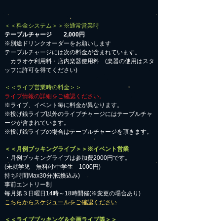
＜＜料金システム＞＞※通常営業時
テーブルチャージ 2,000円
※別途ドリンクオーダーをお願いします
テーブルチャージには次の料金が含まれています。
カラオケ利用料・店内楽器使用料 (楽器の使用はスタ
ッフに許可を得てください)
＜＜ライブ営業時の料金＞＞
ライブ情報の詳細をご確認ください。
※ライブ、イベント毎に料金が異なります。
※投げ銭ライブ以外のライブチャージにはテーブルチャ
ージが含まれています。
※投げ銭ライブの場合はテーブルチャージを頂きます。
＜＜月例ブッキングライブ＞＞※イベント営業
・月例ブッキングライブは参加費2000円です。
​(未就学児 無料/小中学生 1000円)
持ち時間Max30分(転換込み)
事前エントリー制
毎月第３日曜日14時～18時開催(※変更の場合あり)
こちらからスケジュールをご確認ください
＜＜ライブブッキング＆企画ライブ等＞＞