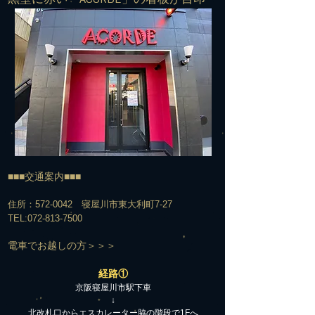
■■■交通案内■■■
住所：572-0042 寝屋川市東大利町7-27
TEL:
072-813-7500
​電車でお越しの方＞＞＞
経路①
京阪寝屋川市駅下車
↓
北改札口からエスカレーター脇の階段で1Fへ