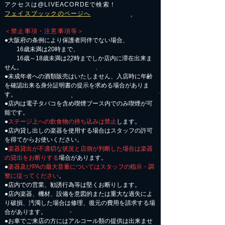
アクセスは@LIVEACORDEで検索！
フェイスブッックのページへ
＜禁止事項・注意事項等＞
●大阪府の条例により保護者同伴でない場合、
16歳未満は20時まで、
16歳～18歳未満は22時までしか店内に滞在出来ま
せん。
●未成年者への酒類販売はいたしません、入店時に年齢
を確認出来る身分証明書の提示を求める場合がありま
す。
●店内は電子タバコを含め喫煙ブース内でのみ喫煙が可
能です。
●
ステージ上への飲食物の持ち込みは禁止
します。
●店内貸し出しの楽器を使用する場合はスタッフの許可
を得てからお使いください。
●
楽器貸出が不適切な状況と店側が判断した場合は楽器
の貸出をお断りする
場合があります。
●
楽器及びPAの最大音量についてはスタッフの指示・調
整に従ってください
。
●店内での営業、勧誘行為等は堅くお断りします。
●店内楽器、機材、設備を意図的または重大な過失によ
り破損、汚濁した場合は修理、復元の費用を請求する場
合があります。
​●お車でご来店の方にはアルコール類の提供は出来ませ