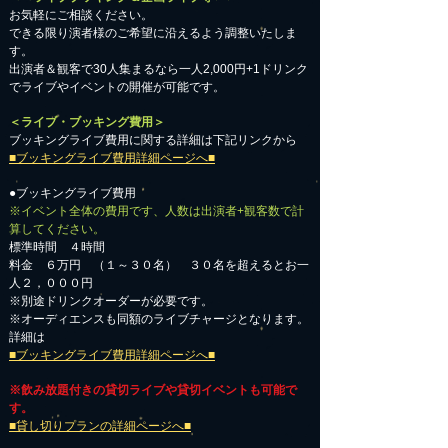
お気軽にご相談ください。​
​できる限り演者様のご希望に沿えるよう調整いたしま
す。
出演者＆観客で30人集まるなら一人2,000円+1ドリンク
でライブやイベントの開催が可能です。
＜ライブ・ブッキング費用＞
ブッキングライブ費用に関する詳細は下記リンクから
■ブッキングライブ費用詳細ページへ■
●ブッキングライブ費用
※イベント全体の費用です、人数は出演者+観客数で計
算してください。
標準時間 ４時間
料金 ６万円 （１～３０名） ３０名を超えるとお一
人２，０００円
※別途ドリンクオーダーが必要です。
※オーディエンスも同額のライブチャージとなります。
詳細は
■ブッキングライブ費用詳細ページへ■
※飲み放題付きの貸切ライブや貸切イベントも可能で
す。
■貸し切りプランの詳細ページへ■