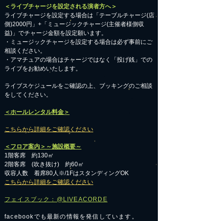
＜ライブチャージを設定される演者方へ＞
ライブチャージを設定する場合は「テーブルチャージ(店
側)2000円」+「ミュージックチャージ(主催者様側収
益)」でチャージ金額を設定願います。
・ミュージックチャージを設定する場合は必ず事前にご
相談ください。
​・アマチュアの場合はチャージではなく「投げ銭」での
ライブをお勧めいたします。
​ライブスケジュールをご確認の上、ブッキングのご相談
をしてください。
＜ホールレンタル料金＞
こちらから詳細をご確認ください
＜フロア案内＞～施設概要～
1階客席 約130㎡
2階客席 (吹き抜け) 約60㎡
収容人数 着席80人※/1FはスタンディングOK
こちらから詳細をご確認ください
フェイスブック：@LIVEACORDE
facebookでも最新の情報を発信しています。