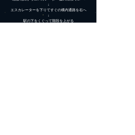
↓
エスカレーターを下りてすぐの構内通路を右へ
↓
駅の下をくぐって階段を上がる
↓
階段を上がって右手の交番の前を通過
↓
そのまま真っ直ぐ信号のある横断歩道を越え、橋を渡る
↓
橋を渡った所て2つ目の信号を更に西へ直進
↓
そのままゆるい坂を下って約100M直進
(ここまで駅から真っ直ぐの道です)
↓
駅から3つめの信号の左手前の万代駐輪場の奥の
黒壁に赤い看板が目印です
経路②
京阪寝屋川市駅下車
↓
南改札口から西口(川の方のバス停側)へ
↓
信号を渡り川を超える