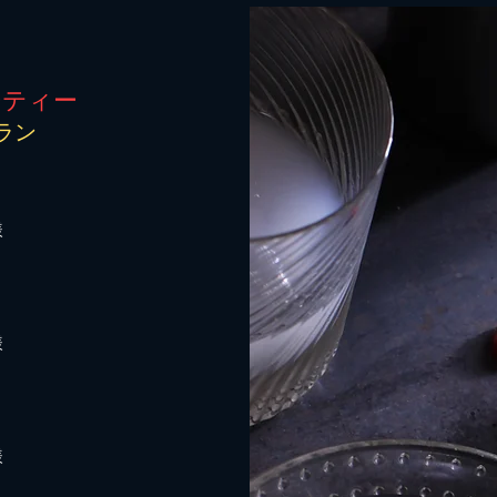
ーティー
ラン
様
様
様