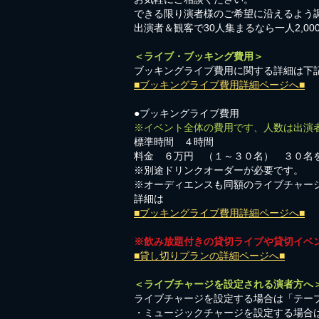
​できる限り演者様のご希望に沿えるよう
出演者＆観客で30人集まるなら一人2,0
＜ライブ・ブッキング費用＞
ブッキングライブ費用に関する詳細は下
■ブッキングライブ費用詳細ページへ■
●ブッキングライブ費用
※イベント全体の費用です、人数は出演
標準時間 ４時間
料金 ６万円 （１～３０名） ３０名
※別途ドリンクオーダーが必要です。
※オーディエンスも同額のライブチャー
詳細は
■ブッキングライブ費用詳細ページへ■
※飲み放題付きの貸切ライブや貸切イベ
■貸し切りプランの詳細ページへ■
＜ライブチャージを設定される演者方へ
ライブチャージを設定する場合は「テーブ
・ミュージックチャージを設定する場合