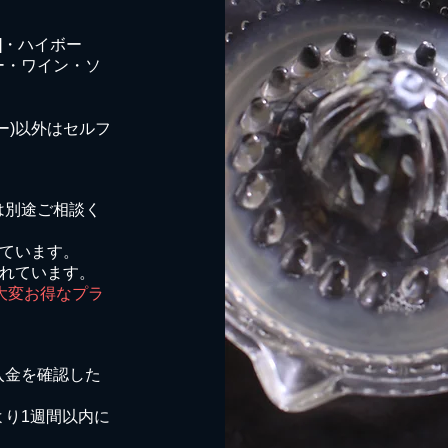
]・ハイボー
ー・ワイン・ソ
ー)以外はセルフ
は別途ご相談く
れています。
まれています。
た大変お得なプラ
入金を確認した
。
より1週間以内に