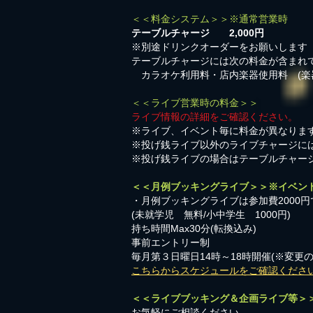
＜＜料金システム＞＞※通常営業時
テーブルチャージ 2,000円
※別途ドリンクオーダーをお願いします
テーブルチャージには次の料金が含まれ
カラオケ利用料・店内楽器使用料 (楽
＜＜ライブ営業時の料金＞＞
ライブ情報の詳細をご確認ください。
※ライブ、イベント毎に料金が異なりま
※投げ銭ライブ以外のライブチャージに
※投げ銭ライブの場合はテーブルチャー
＜＜月例ブッキングライブ＞＞※イベン
・月例ブッキングライブは参加費2000円
​(未就学児 無料/小中学生 1000円)
持ち時間Max30分(転換込み)
事前エントリー制
毎月第３日曜日14時～18時開催(※変更
こちらからスケジュールをご確認くださ
＜＜ライブブッキング＆企画ライブ等＞
お気軽にご相談ください。​