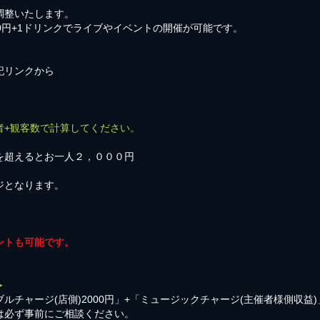
調整いたします。
00円+1ドリンクでライブやイベントの開催が可能です。
記リンクから
者+観客数で計算してください。
を超えるとお一人２，０００円
ジとなります。
ントも可能です。
＞
ルチャージ(店側)2000円」+「ミュージックチャージ(主催者様側収益
は必ず事前にご相談ください。