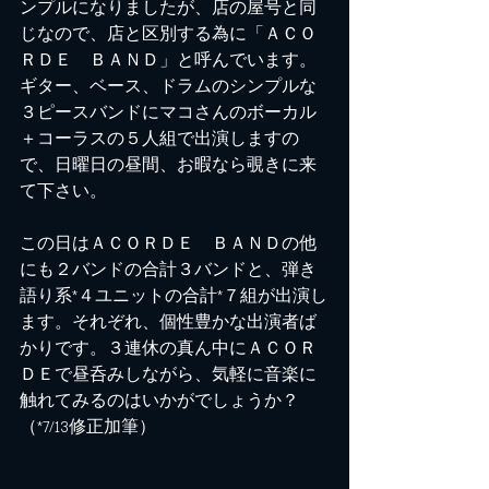
ンプルになりましたが、店の屋号と同
じなので、店と区別する為に「ＡＣＯ
ＲＤＥ　ＢＡＮＤ」と呼んでいます。
ギター、ベース、ドラムのシンプルな
３ピースバンドにマコさんのボーカル
＋コーラスの５人組で出演しますの
で、日曜日の昼間、お暇なら覗きに来
て下さい。
この日はＡＣＯＲＤＥ　ＢＡＮＤの他
にも２バンドの合計３バンドと、弾き
語り系*４ユニットの合計*７組が出演し
ます。それぞれ、個性豊かな出演者ば
かりです。３連休の真ん中にＡＣＯＲ
ＤＥで昼呑みしながら、気軽に音楽に
触れてみるのはいかがでしょうか？
（*7/13修正加筆）