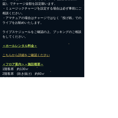
益)」でチャージ金額を設定願います。
・ミュージックチャージを設定する場合は必ず事前にご
相談ください。
​・アマチュアの場合はチャージではなく「投げ銭」での
ライブをお勧めいたします。
​ライブスケジュールをご確認の上、ブッキングのご相談
をしてください。
＜ホールレンタル料金＞
こちらから詳細をご確認ください
＜フロア案内＞～施設概要～
1階客席 約130㎡
2階客席 (吹き抜け) 約60㎡
収容人数 着席80人※/1FはスタンディングOK
こちらから詳細をご確認ください
フェイスブック：@LIVEACORDE
facebookでも最新の情報を発信しています。
アクセスは@LIVEACORDEで検索！
フェイスブッックのページへ