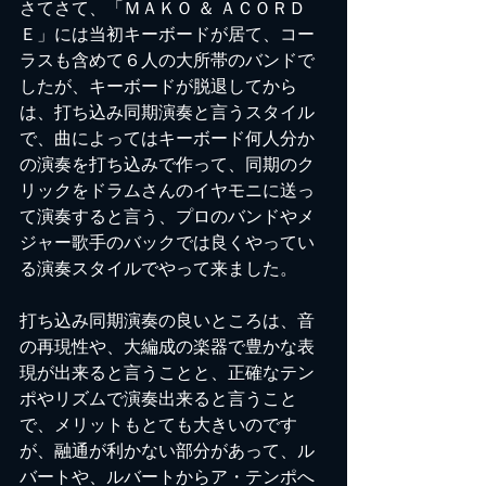
さてさて、「ＭＡＫＯ ＆ ＡＣＯＲＤ
Ｅ」には当初キーボードが居て、コー
ラスも含めて６人の大所帯のバンドで
したが、キーボードが脱退してから
は、打ち込み同期演奏と言うスタイル
で、曲によってはキーボード何人分か
の演奏を打ち込みで作って、同期のク
リックをドラムさんのイヤモニに送っ
て演奏すると言う、プロのバンドやメ
ジャー歌手のバックでは良くやってい
る演奏スタイルでやって来ました。
打ち込み同期演奏の良いところは、音
の再現性や、大編成の楽器で豊かな表
現が出来ると言うことと、正確なテン
ポやリズムで演奏出来ると言うこと
で、メリットもとても大きいのです
が、融通が利かない部分があって、ル
バートや、ルバートからア・テンポへ