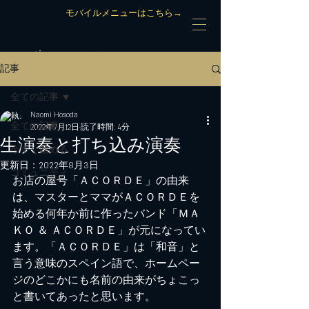
モバイルメニューはこちら→
記事
全ての記事
Naomi Hosoda
全ての記事
2022年7月12日
読了時間: 4分
生演奏と打ち込み演奏
今すぐ始める
更新日：
2022年8月3日
コミュニティ
お店の屋号「ＡＣＯＲＤＥ」の由来
は、マスターとママがＡＣＯＲＤＥを
始める何年か前に作ったバンド「ＭＡ
ＫＯ ＆ ＡＣＯＲＤＥ」が元になってい
ます。「ＡＣＯＲＤＥ」は「和音」と
言う意味のスペイン語で、ホームペー
ジのどこかにも名前の由来がちょこっ
と書いてあったと思います。