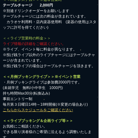
テーブルチャージ 2,000円
※別途ドリンクオーダーをお願いします
テーブルチャージには次の料金が含まれています。
カラオケ利用料・店内楽器使用料 (楽器の使用はスタ
ッフに許可を得てください)
＜＜ライブ営業時の料金＞＞
ライブ情報の詳細をご確認ください。
※ライブ、イベント毎に料金が異なります。
※投げ銭ライブ以外のライブチャージにはテーブルチャ
ージが含まれています。
※投げ銭ライブの場合はテーブルチャージを頂きます。
＜＜月例ブッキングライブ＞＞※イベント営業
・月例ブッキングライブは参加費2000円です。
​(未就学児 無料/小中学生 1000円)
持ち時間Max30分(転換込み)
事前エントリー制
毎月第３日曜日14時～18時開催(※変更の場合あり)
こちらからスケジュールをご確認ください
＜＜ライブブッキング＆企画ライブ等＞＞
お気軽にご相談ください。​
​できる限り演者様のご希望に沿えるよう調整いたしま
す。