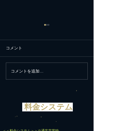
コメント
コメントを追加…
新年に世界の平和と平安
思い立ったが吉
を願う
遺産白川郷へ
料金システム
＜＜料金システム＞＞※通常営業時