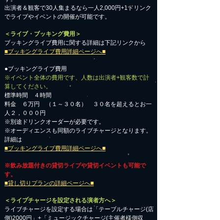
出演者＆観客で30人集まるなら一人2,000円+1ドリンク
でライブやイベントの開催が可能です。
＜ライブ・ブッキング費用＞
ブッキングライブ費用に関する詳細は下記リンクから
■ブッキングライブ費用詳細ページへ■
●ブッキングライブ費用
※イベント全体の費用です、人数は出演者+観客数で計
算してください。
標準時間 ４時間
料金 ６万円 （１～３０名） ３０名を超えるとお一
人２，０００円
※別途ドリンクオーダーが必要です。
※オーディエンスも同額のライブチャージとなります。
詳細は
■ブッキングライブ費用詳細ページへ■
※飲み放題付きの貸切ライブや貸切イベントも可能で
す。
■貸し切りプランの詳細ページへ■
＜ライブチャージを設定される演者方へ＞
ライブチャージを設定する場合は「テーブルチャージ(店
側)2000円」+「ミュージックチャージ(主催者様側収