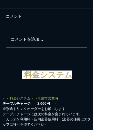
コメント
コメントを追加…
新年に世界の平和と平安
思い立ったが吉
を願う
遺産白川郷へ
料金システム
＜＜料金システム＞＞※通常営業時
テーブルチャージ 2,000円
※別途ドリンクオーダーをお願いします
テーブルチャージには次の料金が含まれています。
カラオケ利用料・店内楽器使用料 (楽器の使用はスタ
ッフに許可を得てください)