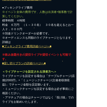
●ブッキングライブ費用
※イベント全体の費用です、人数は出演者+観客数で計
算してください。
標準時間 ４時間
料金 ６万円 （１～３０名） ３０名を超えるとお一
人２，０００円
※別途ドリンクオーダーが必要です。
※オーディエンスも同額のライブチャージとなります。
詳細は
■ブッキングライブ費用詳細ページへ■
※飲み放題付きの貸切ライブや貸切イベントも可能で
す。
■貸し切りプランの詳細ページへ■
＜ライブチャージを設定される演者方へ＞
ライブチャージを設定する場合は「テーブルチャージ(店
側)2000円」+「ミュージックチャージ(主催者様側収
益)」でチャージ金額を設定願います。
・ミュージックチャージを設定する場合は必ず事前にご
相談ください。
​・アマチュアの場合はチャージではなく「投げ銭」での
ライブをお勧めいたします。