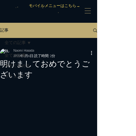
モバイルメニューはこちら→
記事
全ての記事
Naomi Hosoda
全ての記事
2022年1月6日
読了時間: 2分
明けましておめでとうご
今すぐ始める
ざいます
コミュニティ