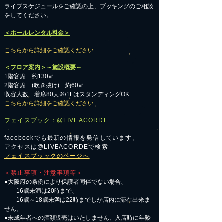
​ライブスケジュールをご確認の上、ブッキングのご相談
をしてください。
＜ホールレンタル料金＞
こちらから詳細をご確認ください
＜フロア案内＞～施設概要～
1階客席 約130㎡
2階客席 (吹き抜け) 約60㎡
収容人数 着席80人※/1FはスタンディングOK
こちらから詳細をご確認ください
フェイスブック：@LIVEACORDE
facebookでも最新の情報を発信しています。
アクセスは@LIVEACORDEで検索！
フェイスブッックのページへ
＜禁止事項・注意事項等＞
●大阪府の条例により保護者同伴でない場合、
16歳未満は20時まで、
16歳～18歳未満は22時までしか店内に滞在出来ま
せん。
●未成年者への酒類販売はいたしません、入店時に年齢