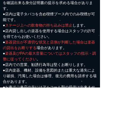
を確認出来る身分証明書の提示を求める場合がありま
す。
●店内は電子タバコを含め喫煙ブース内でのみ喫煙が可
能です。
●
ステージ上への飲食物の持ち込みは禁止
します。
●店内貸し出しの楽器を使用する場合はスタッフの許可
を得てからお使いください。
●
楽器貸出が不適切な状況と店側が判断した場合は楽器
の貸出をお断りする
場合があります。
●
楽器及びPAの最大音量についてはスタッフの指示・調
整に従ってください
。
●店内での営業、勧誘行為等は堅くお断りします。
●店内楽器、機材、設備を意図的または重大な過失によ
り破損、汚濁した場合は修理、復元の費用を請求する場
合があります。
​●お車でご来店の方にはアルコール類の提供は出来ませ
ん。
●状況により、定刻以前に営業を終了する場合が御座い
ます。
お問い合わせはメール、FAX、電話にてお願いしま
す。
※営業時間内は音量の関係で電話が聞こえにくい
為、詳細なお問い合わせについては営業時間外に頂