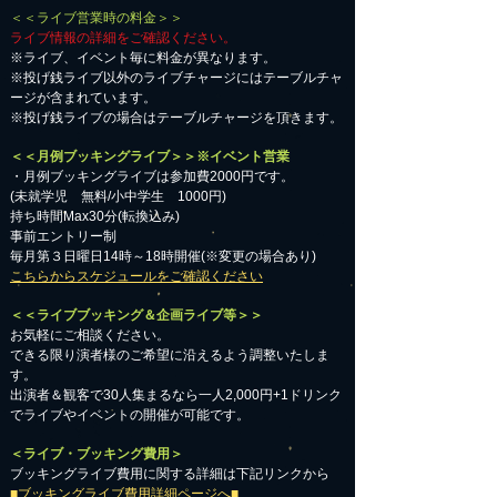
＜＜ライブ営業時の料金＞＞
ライブ情報の詳細をご確認ください。
※ライブ、イベント毎に料金が異なります。
※投げ銭ライブ以外のライブチャージにはテーブルチャ
ージが含まれています。
※投げ銭ライブの場合はテーブルチャージを頂きます。
＜＜月例ブッキングライブ＞＞※イベント営業
・月例ブッキングライブは参加費2000円です。
​(未就学児 無料/小中学生 1000円)
持ち時間Max30分(転換込み)
事前エントリー制
毎月第３日曜日14時～18時開催(※変更の場合あり)
こちらからスケジュールをご確認ください
＜＜ライブブッキング＆企画ライブ等＞＞
お気軽にご相談ください。​
​できる限り演者様のご希望に沿えるよう調整いたしま
す。
出演者＆観客で30人集まるなら一人2,000円+1ドリンク
でライブやイベントの開催が可能です。
＜ライブ・ブッキング費用＞
ブッキングライブ費用に関する詳細は下記リンクから
■ブッキングライブ費用詳細ページへ■